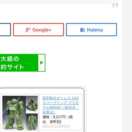
装甲騎兵ボトムズ 1/24
スコープドッグ プラモ
デル[WAVE]《発売済・
在庫品》
価格：8,217円（税
込、送料別)
(2023/12/30時点)