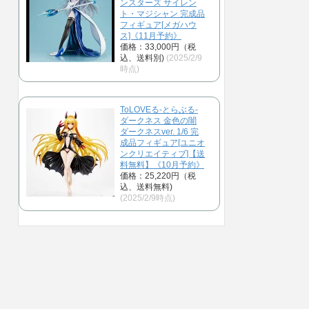
ンスターズ サイレン
ト・マジシャン 完成品
フィギュア[メガハウ
ス]《11月予約》
価格：33,000円（税
込、送料別)
(2025/2/9
時点)
ToLOVEる-とらぶる-
ダークネス 金色の闇
ダークネスver. 1/6 完
成品フィギュア[ユニオ
ンクリエイティブ]【送
料無料】《10月予約》
価格：25,220円（税
込、送料無料)
(2025/2/9時点)