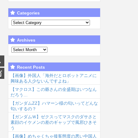
Categories
Archives
Recent Posts
【画像】外国人「海外だとロボットアニメに
興味ある人少ないんですよね」
【マクロス】この爺さんの全盛期はいつなん
だろう…
【ガンダムΖΖ】ハマーン様の匂いってどんな
匂いするの？
【ガンダムＷ】ゼクスってマスクのダサさと
素顔のイケメンの差のギャップで風邪ひきそ
う
【画像】めちゃくちゃ接客態度の悪い中国人