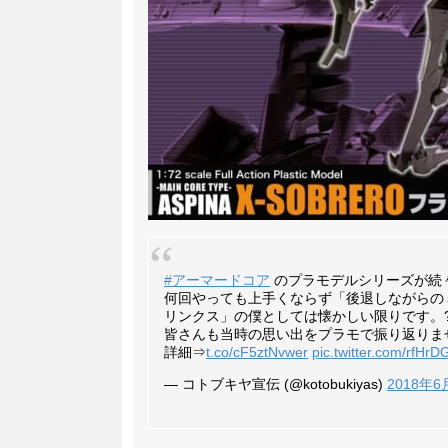
#アーマードコア
のプラモデルシリーズが続
何回やっても上手くならず「後退しながらの
リンクス」の僕としては懐かしい限りです。
皆さんも当時の思い出をプラモで振り返りま
詳細⇒
t.co/cF5ztNvwer
pic.twitter.com/rfHrD
— コトブキヤ宣伝 (@kotobukiyas)
2018年6