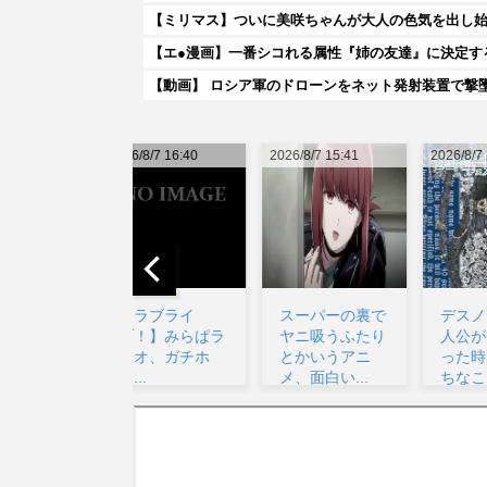
【ミリマス】ついに美咲ちゃんが大人の色気を出し
【エ●漫画】一番シコれる属性『姉の友達』に決定す
【動画】 ロシア軍のドローンをネット発射装置で撃
026/8/7 16:40
2026/8/7 15:41
2026/8/7 22:33
20
【ラブライ
スーパーの裏で
デスノートの主
ブ！】みらぱラ
ヤニ吸うふたり
人公がお前らだ
ジオ、ガチホ
とかいうアニ
った時にありが
モ...
メ、面白い...
ちなことwww...