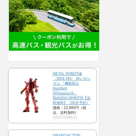
METAL ROBOT魂
〈SIDE MS〉 赤いガン
ダム 『機動戦士
Gundam
GQuuuuuuX』
[BANDAI SPIRITS]【送
料無料】《06月予約》
価格：22,990円（税
込、送料無料)
(2025/2/9時点)
GRAND ACTION