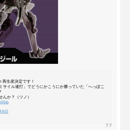
々再生産決定です！
ミサイル連打」でどうにかこうにか勝っていた「へっぽこ
?
せんか？（ツノ）
G05ib
月8日