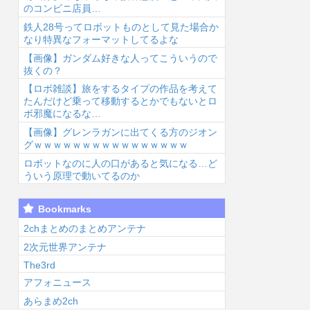
のコンビニ店員…
鉄人28号ってロボットものとして見た場合か
なり特異なフォーマットしてるよな
【画像】ガンダム好きな人ってこういうので
抜くの？
【ロボ雑談】旅をするタイプの作品を考えて
6/8/7 20:30
2026/8/7 19:46
2026/8/7 17:34
2026
たんだけど乗って移動するとかでもないとロ
ボ邪魔になるな…
【画像】グレンラガンに出てくる方のジオン
グｗｗｗｗｗｗｗｗｗｗｗｗｗｗｗｗ
ロボットなのに人の口があると気になる…ど
ういう原理で動いてるのか
みい山作者・亜
【ラブライ
【声優】逢田梨
【
Bookmarks
月ねねちゃんが
ブ！】これが、
香子(34)【ラブ
日
チョロくて可愛
105期蓮ノ空女
ライブ！サンシ
木
2chまとめのまとめアンテナ
いwww （※画
学院スクールア
ャイン!!】...
の
2次元世界アンテナ
...
イドル...
で.
The3rd
アフォニュース
あらまめ2ch