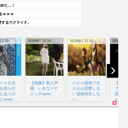
始めた…！
るｗｗｗ
墜するウクライナ。
26/8/7 22:33
2026/8/7 21:31
2026/8/7 20:48
202
【画像】新人声
バトル漫画で主
【ラブライ
優、いきなりド
人公が恋愛しな
ブ！】ハマダ歌
エッチwww...
い漫画存在しな
謡祭に降幡愛さ
い...
んが出演...
像