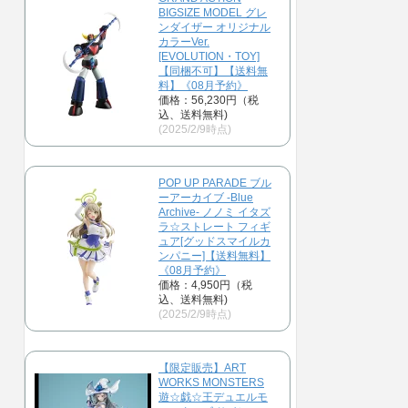
BIGSIZE MODEL グレ
ンダイザー オリジナル
カラーVer.
[EVOLUTION・TOY]
【同梱不可】【送料無
料】《08月予約》
価格：56,230円（税
込、送料無料)
(2025/2/9時点)
POP UP PARADE ブル
ーアーカイブ -Blue
Archive- ノノミ イタズ
ラ☆ストレート フィギ
ュア[グッドスマイルカ
ンパニー]【送料無料】
《08月予約》
価格：4,950円（税
込、送料無料)
(2025/2/9時点)
【限定販売】ART
WORKS MONSTERS
遊☆戯☆王デュエルモ