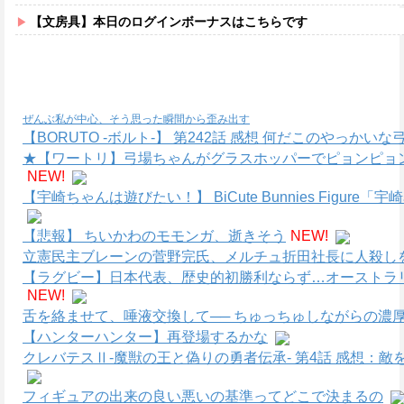
【文房具】本日のログインボーナスはこちらです
ぜんぶ私が中心、そう思った瞬間から歪み出す
【BORUTO -ボルト-】 第242話 感想 何だこのやっかい
★【ワートリ】弓場ちゃんがグラスホッパーでピョンピョ
NEW!
【宇崎ちゃんは遊びたい！】 BiCute Bunnies Figure「
【悲報】 ちいかわのモモンガ、逝きそう
NEW!
立憲民主ブレーンの菅野完氏、メルチュ折田社長に人殺しを
【ラグビー】日本代表、歴史的初勝利ならず…オーストラリ
NEW!
舌を絡ませて、唾液交換して── ちゅっちゅしながらの濃厚
【ハンターハンター】再登場するかな
クレバテスⅡ-魔獣の王と偽りの勇者伝承- 第4話 感想：
フィギュアの出来の良い悪いの基準ってどこで決まるの