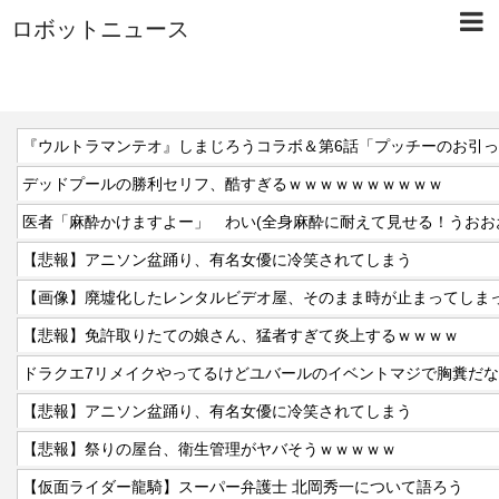
ロボットニュース
『ウルトラマンテオ』しまじろうコラボ＆第6話「プッチーのお引
デッドプールの勝利セリフ、酷すぎるｗｗｗｗｗｗｗｗｗｗ
医者「麻酔かけますよー」 わい(全身麻酔に耐えて見せる！うおお
【悲報】アニソン盆踊り、有名女優に冷笑されてしまう
【画像】廃墟化したレンタルビデオ屋、そのまま時が止まってしま
【悲報】免許取りたての娘さん、猛者すぎて炎上するｗｗｗｗ
ドラクエ7リメイクやってるけどユバールのイベントマジで胸糞だ
【悲報】アニソン盆踊り、有名女優に冷笑されてしまう
【悲報】祭りの屋台、衛生管理がヤバそうｗｗｗｗｗ
【仮面ライダー龍騎】スーパー弁護士 北岡秀一について語ろう