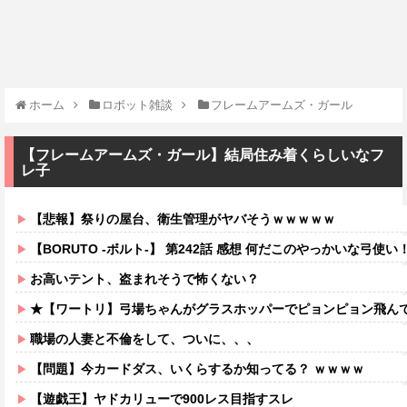
ホーム
ロボット雑談
フレームアームズ・ガール
【フレームアームズ・ガール】結局住み着くらしいなフ
レ子
【悲報】祭りの屋台、衛生管理がヤバそうｗｗｗｗｗ
【BORUTO -ボルト-】 第242話 感想 何だこのやっかいな弓使い
お高いテント、盗まれそうで怖くない？
★【ワートリ】弓場ちゃんがグラスホッパーでピョンピョン飛んでるところ想像する
職場の人妻と不倫をして、ついに、、、
【問題】今カードダス、いくらするか知ってる？ ｗｗｗｗ
【遊戯王】ヤドカリューで900レス目指すスレ