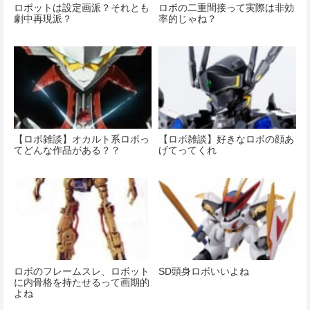
ロボットは設定画派？それとも
ロボの二重間接って実際は非効
劇中再現派？
率的じゃね？
【ロボ雑談】オカルト系ロボっ
【ロボ雑談】好きなロボの顔あ
てどんな作品がある？？
げてってくれ
ロボのフレームスレ、ロボット
SD頭身ロボいいよね
に内骨格を持たせるって画期的
よね