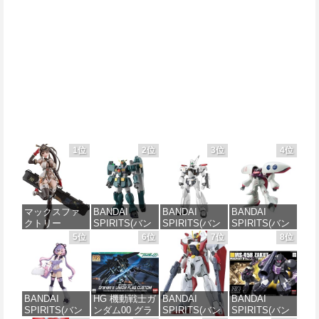
1位
2位
3位
4位
マックスファ
BANDAI
BANDAI
BANDAI
クトリー
SPIRITS(バン
SPIRITS(バン
SPIRITS(バン
PLAMATEA
ダイ スピリッ
ダイ スピリッ
ダイ スピリッ
5位
6位
7位
8位
MXちゃん 組み
ツ) HG 機動新
ツ) 機動警察パ
ツ) HGUC 195
立て式プラモ
世紀ガンダムX
トレイバー
機動戦士Zガン
デル ノンスケ
ガンダムレオ
EZY RG 1/48
ダム キュベレ
ール 全高約
パルド 1/144ス
AV-98Plus (イ
イ 1/144スケー
160mm
ケール 色分け
ングラム・プ
ル 色分け済み
BANDAI
HG 機動戦士ガ
BANDAI
BANDAI
済みプラモデ
ラス) 色分け済
プラモデル
SPIRITS(バン
ンダム00 グラ
SPIRITS(バン
SPIRITS(バン
ル
みプラモデル
価格：¥10,094