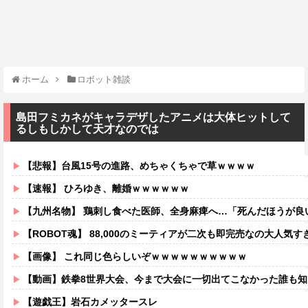
ホーム
ロボット雑談
島田フミカネがキャラデザしたアニメは大体ヒットして
るしもしかして天才なのでは
【悲報】台風15号の進路、めちゃくちゃで草ｗｗｗｗ
【速報】 ひろゆき、離婚ｗｗｗｗｗｗ
【九州名物】 鶏刺し食べた医師、全身麻痺へ…「死んだほうが良
【ROBOT魂】 88,000のミーティアが二次も即完売なの大人気す
【画像】 これ同じ色らしいぞｗｗｗｗｗｗｗｗｗｗ
【動画】鉄拳8世界大会、今まで大会に一切出てこなかった誰も知らない無名のパキスタン人が世界王者
【遊戯王】岩石カメッタースレ