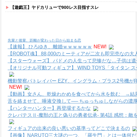
【遊戯王】ヤドカリューで900レス目指すスレ
先輩と後輩、距離が変わった日から始まる恋
【速報】 ひろゆき、離婚ｗｗｗｗｗｗ
NEW!
【ROBOT魂】 88,000のミーティアが二次も即完売なの
【スターウォーズ】 パドメの人生って悲惨だな…子供は遺
【オリジナル可動フィギュア】 WIND TOYS「タイタン
機動警察パトレイバー EZY、イングラム・プラス2号機がR
NEW!
【動画】女さん、乾燥わかめを食べてから水を飲む →結果
舌を絡ませて、唾液交換して── ちゅっちゅしながらの濃厚
【ハンターハンター】再登場するかな
クレバテスⅡ-魔獣の王と偽りの勇者伝承- 第4話 感想：
フィギュアの出来の良い悪いの基準ってどこで決まるの
【画像】NARUTO三大謎の一つ、「羅生門」とは一体何