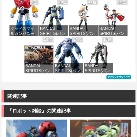
ダイ スピリッ
ハム専用ユニ
ダイ スピリッ
ダイ スピリッ
9位
10位
11位
12位
価格：¥2,200
ツ) 30MS SIS-
オンフラッグ
ツ) HGAW 機
ツ) HGUC 機動
価格：¥3,800
価格：¥5,589
J00 メルンジ
カスタム 1/144
動新世紀ガン
戦士ガンダム
ャ[カラーA] 色
スケール 色分
ダムX ガンダ
ザクI(黒い三連
分け済みプラ
け済みプラモ
ムエアマスタ
星仕様) 1/144
モデル
デル
ー 1/144スケー
スケール 色分
グッドスマイ
BANDAI
BANDAI
BANDAI
ル 色分け済み
け済みプラモ
ルカンパニー
SPIRITS(バン
SPIRITS(バン
SPIRITS(バン
プラモデル
デル
価格：¥4,200
価格：¥1,800
UFO戦士ダイ
ダイ スピリッ
ダイスピリッ
ダイ スピリッ
13位
14位
15位
アポロン
ツ) HGUC
ツ) 30MS SIS-
ツ) 30MS
価格：¥2,090
価格：¥2,200
MODEROID ダ
1/144 HGUC
H00 セスティ
Fate/Grand
イアポロン 組
MS-05BザクI
エ[カラーC] 色
Order アルトリ
み立て式プラ
(機動戦士ガン
分け済みプラ
ア・キャスタ
モデル ノンス
ダム)
モデル
ー 色分け済み
BANDAI
BANDAI
BANDAI
ケール 全高約
プラモデル
SPIRITS(バン
SPIRITS(バン
SPIRITS(バン
175mm
価格：¥2,300
価格：¥4,500
ダイ スピリッ
ダイ スピリッ
ダイスピリッ
価格：¥7,800
ツ) HGUC
ツ) HGUC 機動
ツ) HG 機動戦
価格：¥8,820
1/144 ザクII
戦士ガンダム
士ガンダム 復
(ガルマ専用機)
MSM-07 ズゴ
讐のレクイエ
(機動戦士ガン
ック 1/144スケ
ム ガンダム
関連記事
ダム)
ール 色分け済
EX (復讐のレ
みプラモデル
クイエム)
1/144スケール
『ロボット雑談』の関連記事
価格：¥2,500
色分け済みプ
価格：¥950
ラモデル
価格：¥3,100