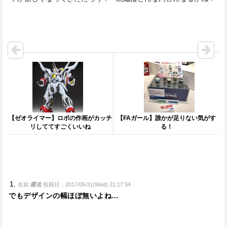
【ゼオライマー】ロボの作画がカッチ
【FAガール】誰かが足りない気がす
リしててすごくいいね
る！
名前:
匿名
投稿日：2017/05/31(Wed) 21:17:34
でもデザインの幅ほぼ無いよね…