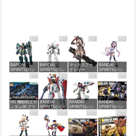
1位
2位
3位
4位
BANDAI
BANDAI
マックスファ
BANDAI
SPIRITS(バン
SPIRITS(バン
クトリー
SPIRITS(バン
ダイ スピリッ
ダイ スピリッ
PLAMATEA
ダイ スピリッ
5位
6位
7位
8位
ツ) HG 機動新
ツ) 機動警察パ
MXちゃん 組み
ツ) 30MS SIS-
世紀ガンダムX
トレイバー
立て式プラモ
J00 メルンジ
ガンダムレオ
EZY RG 1/48
デル ノンスケ
ャ[カラーA] 色
パルド 1/144ス
AV-98Plus (イ
ール 全高約
分け済みプラ
ケール 色分け
ングラム・プ
160mm
モデル
HG 機動戦士ガ
BANDAI
BANDAI
BANDAI
済みプラモデ
ラス) 色分け済
ンダム00 グラ
SPIRITS(バン
SPIRITS(バン
SPIRITS(バン
ル
みプラモデル
価格：¥10,087
価格：¥4,100
ハム専用ユニ
ダイ スピリッ
ダイ スピリッ
ダイ スピリッ
9位
10位
11位
12位
オンフラッグ
ツ) HGAW 機
ツ) HGUC 195
ツ) HGUC 機動
価格：¥2,420
価格：¥6,480
カスタム 1/144
動新世紀ガン
機動戦士Zガン
戦士ガンダム
スケール 色分
ダムX ガンダ
ダム キュベレ
ザクI(黒い三連
け済みプラモ
ムエアマスタ
イ 1/144スケー
星仕様) 1/144
デル
ー 1/144スケー
ル 色分け済み
スケール 色分