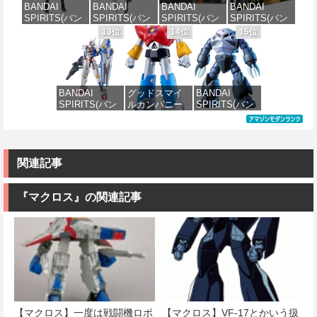
BANDAI
BANDAI
BANDAI
BANDAI
ル 色分け済み
プラモデル
け済みプラモ
SPIRITS(バン
SPIRITS(バン
SPIRITS(バン
SPIRITS(バン
プラモデル
デル
価格：¥1,800
ダイスピリッ
ダイ スピリッ
ダイ スピリッ
ダイ スピリッ
13位
14位
15位
価格：¥2,200
ツ) 30MS SIS-
ツ) 30MS
ツ) HGUC
ツ) HGUC 機動
価格：¥3,600
価格：¥2,200
H00 セスティ
Fate/Grand
1/144 ザクII
戦士ガンダム
エ[カラーC] 色
Order アルトリ
(ガルマ専用機)
MSM-03 ゴッ
分け済みプラ
ア・キャスタ
(機動戦士ガン
グ 1/144スケー
モデル
ー 色分け済み
ダム)
ル 色分け済み
BANDAI
グッドスマイ
BANDAI
プラモデル
プラモデル
SPIRITS(バン
ルカンパニー
SPIRITS(バン
価格：¥4,500
価格：¥2,500
ダイ スピリッ
UFO戦士ダイ
ダイ スピリッ
価格：¥7,800
価格：¥2,300
ツ) FULL
アポロン
ツ) HGUC 機動
MECHANICS
MODEROID ダ
戦士ガンダム
機動戦士ガン
イアポロン 組
MSM-07 ズゴ
ダム 水星の魔
み立て式プラ
ック 1/144スケ
関連記事
女 ガンダムエ
モデル ノンス
ール 色分け済
アリアル 1/100
ケール 全高約
みプラモデル
スケール 色分
175mm
『マクロス』の関連記事
け済みプラモ
価格：¥1,518
デル
価格：¥8,820
価格：¥4,822
【マクロス】一度は戦闘機ロボ
【マクロス】VF-17とかいう扱