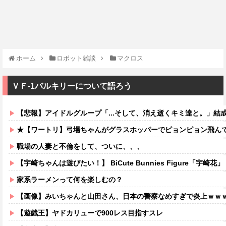
ホーム
ロボット雑談
マクロス
ＶＦ-1バルキリーについて語ろう
【悲報】アイドルグループ「...そして、消え逝くキミ達と。」結
★【ワートリ】弓場ちゃんがグラスホッパーでピョンピョン飛んでるところ想像する
職場の人妻と不倫をして、ついに、、、
【宇崎ちゃんは遊びたい！】 BiCute Bunnies Figure「宇崎花」「宇崎月」メタリックパープルver. 
家系ラーメンって何を楽しむの？
【画像】みいちゃんと山田さん、日本の警察なめすぎで炎上ｗｗ
【遊戯王】ヤドカリューで900レス目指すスレ