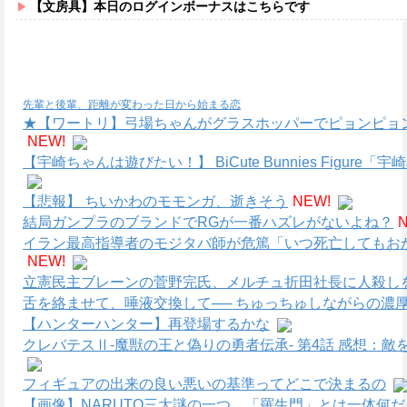
【文房具】本日のログインボーナスはこちらです
先輩と後輩、距離が変わった日から始まる恋
★【ワートリ】弓場ちゃんがグラスホッパーでピョンピョ
NEW!
【宇崎ちゃんは遊びたい！】 BiCute Bunnies Figure「
【悲報】 ちいかわのモモンガ、逝きそう
NEW!
結局ガンプラのブランドでRGが一番ハズレがないよね？
イラン最高指導者のモジタバ師が危篤「いつ死亡してもお
NEW!
立憲民主ブレーンの菅野完氏、メルチュ折田社長に人殺しを
舌を絡ませて、唾液交換して── ちゅっちゅしながらの濃厚
【ハンターハンター】再登場するかな
クレバテスⅡ-魔獣の王と偽りの勇者伝承- 第4話 感想：
フィギュアの出来の良い悪いの基準ってどこで決まるの
【画像】NARUTO三大謎の一つ、「羅生門」とは一体何