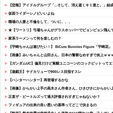
【悲報】アイドルグループ「...そして、消え逝くキミ達と。」結
仮面ライダーシノビいいよね
職場の人妻と不倫をして、ついに、、、
★【ワートリ】弓場ちゃんがグラスホッパーでピョンピョン飛んでるところ想像する
家系ラーメンって何を楽しむの？
【宇崎ちゃんは遊びたい！】 BiCute Bunnies Figure「宇崎花」「宇崎月」メタリックパープルver. 
【画像】みいちゃんと山田さん、日本の警察なめすぎで炎上ｗｗ
【ガンダムUC】偏見だけど覚醒ユニコーンのコックピットってエアコ
【遊戯王】ヤドカリューで900レス目指すスレ
【ハンターハンター】再登場するかな
【画像】からかい上手の高木さん作者さん、ひさびさにからかい上手の高木さ
正直ザ・ビートルズって過大評価されすぎじゃねないか？
フィギュアの出来の良い悪いの基準ってどこで決まるの