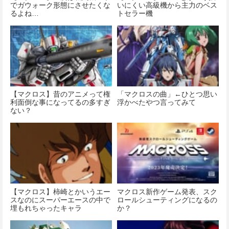
でガウォーク形態にさせたくな
いにくい高級機から主力のベス
るよね…
トセラー機
【マクロス】昔のアニメって権
「マクロスの曲」←ひとつ思い
利面倒な事になってるの多すぎ
浮かべたやつ言ってみて
ない？
【マクロス】柿崎とかいうエー
マクロス新作ゲーム発表、スク
スなのにスーパーエースの中で
ロールシューティングになるの
埋もれちゃったキャラ
か？