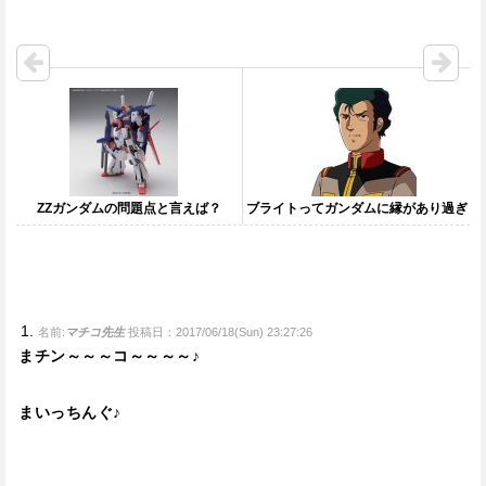
ZZガンダムの問題点と言えば？
ブライトってガンダムに縁があり過ぎ
名前:
マチコ先生
投稿日：2017/06/18(Sun) 23:27:26
まチン～～～コ～～～～♪
まいっちんぐ♪