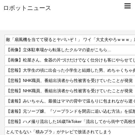
ロボットニュース
敵「扇風機を当てて寝るとヤバいぞ！」 ワイ「大丈夫やろｗｗｗ」
【画像】立体駐車場から転落したクルマの姿がこちら…
【画像】松屋さん、食器の片づけだけでなく仕分けも客にやらせて
【悲報】NHK職員、番組出演者から性被害を受けていたことが発覚
【悲報】NHK職員、番組出演者から性被害を受けていたことが発覚
【速報】みいちゃん、最後はママの背中で温もりに包まれながら逝
【速報】元ソープ嬢、『ソープランドを閉店に追い込む方法』を拡散
【悲報】ハメ撮り流出した16歳TikToker「流出してから街中で高
とんでもない「積みプラ」がテレビで放送されてしまう