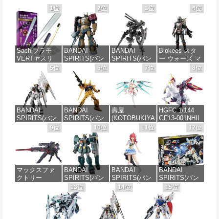
1位
2位
3位
4位
Sachiプラモ
BANDAI
BANDAI
Blokees スタ
VERTヤスリ
SPIRITS(バン
SPIRITS(バン
ー ウォーズ マ
Type-S 【プロ
ダイスピリッ
ダイ スピリッ
ンダロリアン&
5位
6位
7位
8位
モデラー共同
ツ) HG 機動戦
ツ) 30MM
グローグー
開発】 超極細
士ガンダム 復
xEXM-000 ゼ
CC05 ディン
ガラスヤスリ
讐のレクイエ
ノヴァルト
ジャリン&グロ
５点セット ガ
ム ザクⅡ F型
1/144スケール
ーグー ABS樹
ンプラ プラモ
ソラリ機 (復讐
色分け済みプ
脂&PVC製 組
BANDAI
BANDAI
壽屋
HGFC 1/144
デル ゲート処
のレクイエム)
ラモデル
み立て式プラ
SPIRITS(バン
SPIRITS(バン
(KOTOBUKIYA
GF13-001NHII
理 模型 フィギ
1/144スケール
スチックモデ
ダイ スピリッ
ダイ スピリッ
) メガミデバイ
マスターガン
9位
10位
11位
12位
ュア［知的財
色分け済みプ
ル
価格：¥2,813
ツ) RG 機動戦
ツ) HGUC 200
ス デザイアメ
ダム&風雲再起
産権登録済］
ラモデル
士ガンダム 逆
機動戦士Zガン
イデン レイダ
(機動武闘伝G
verty-s
価格：¥4,475
襲のシャア νガ
ダム 百式
ー シュガーグ
ガンダム)
価格：¥2,700
ンダム 1/144ス
1/144スケール
レイズ 全高約
価格：¥2,320
ケール 色分け
色分け済みプ
180mm 1/1ス
価格：¥3,380
マックスファ
BANDAI
BANDAI
BANDAI
済みプラモデ
ラモデル
ケール プラモ
クトリー
SPIRITS(バン
SPIRITS(バン
SPIRITS(バン
ル
デル
Fate/Grand
ダイ スピリッ
ダイ スピリッ
ダイ スピリッ
13位
14位
15位
価格：¥1,674
Order
ツ) HG 機動新
ツ) 30MS アイ
ツ) HGUC
価格：¥5,394
価格：¥6,239
PLAMATEA シ
世紀ガンダムX
ドルマスター
1/144 ZZガン
ールダー/マシ
ガンダムレオ
シャイニーカ
ダム （機動戦
ュ・キリエラ
パルド 1/144ス
ラーズ 小宮果
士ZZガンダ