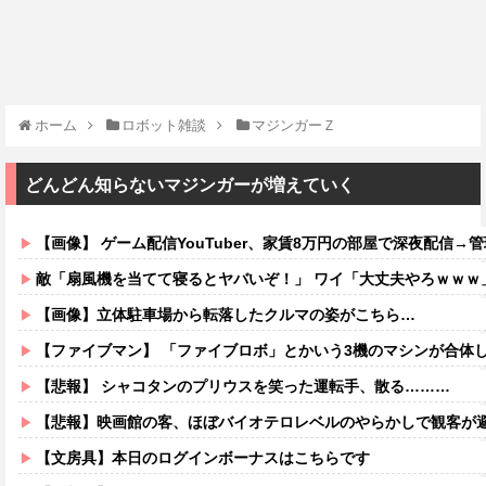
ホーム
ロボット雑談
マジンガーＺ
どんどん知らないマジンガーが増えていく
【画像】 ゲーム配信YouTuber、家賃8万円の部屋で深夜配信→管理会社
敵「扇風機を当てて寝るとヤバいぞ！」 ワイ「大丈夫やろｗｗｗ
【画像】立体駐車場から転落したクルマの姿がこちら…
【ファイブマン】 「ファイブロボ」とかいう3機のマシンが合体
【悲報】 シャコタンのプリウスを笑った運転手、散る………
【悲報】映画館の客、ほぼバイオテロレベルのやらかしで観客が
【文房具】本日のログインボーナスはこちらです