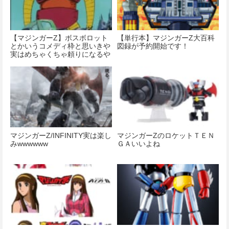
【マジンガーZ】ボスボロット
【単行本】マジンガーZ大百科
とかいうコメディ枠と思いきや
図録が予約開始です！
実はめちゃくちゃ頼りになるや
つ
マジンガーZ/INFINITY実は楽し
マジンガーZのロケットＴＥＮ
みwwwwww
ＧＡいいよね