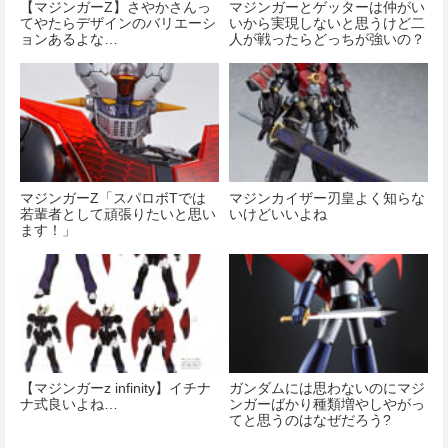
【マジンガーΖ】さやかさんっ
マジンガーとゲッターは仲がい
てやたらデザインのバリエーシ
いから実現しないと思うけど二
ョンあるよな…
人が戦ったらどっちが強いの？
マジンガーZ「スパロボTでは
マジンカイザー刃皇よく知らな
若輩者として頑張りたいと思い
いけどいいよね
ます！」
【マジンガーz infinity】イチナ
ガンダムには思わないのにマジ
ナ式良いよね…
ンガーばかり種類増やしやがっ
てと思うのはなぜだろう?