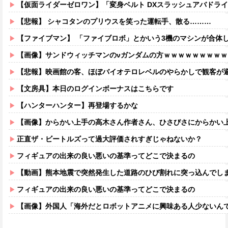
【仮面ライダーゼロワン】「変身ベルト DXスラッシュアバドライザー&ショットアバドライザー【
【悲報】 シャコタンのプリウスを笑った運転手、散る………
【ファイブマン】 「ファイブロボ」とかいう3機のマシンが合体
【画像】サンドウィッチマンのνガンダムの方ｗｗｗｗｗｗｗｗｗ
【悲報】映画館の客、ほぼバイオテロレベルのやらかしで観客が
【文房具】本日のログインボーナスはこちらです
【ハンターハンター】再登場するかな
【画像】からかい上手の高木さん作者さん、ひさびさにからかい上手の高木さ
正直ザ・ビートルズって過大評価されすぎじゃねないか？
フィギュアの出来の良い悪いの基準ってどこで決まるの
【動画】熊本地震で突然発生した道路のひび割れに突っ込んでし
フィギュアの出来の良い悪いの基準ってどこで決まるの
【画像】外国人「海外だとロボットアニメに興味ある人少ないん