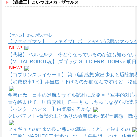
【遊戯王】こいつはメカ・ザウルス
【マンガ】ぜんぶ私が中心
【ファイブマン】 「ファイブロボ」とかいう3機のマシン
NEW!
【悲報】 ベルセルク、今どうなっているのか誰も知らない
【METAL ROBOT魂】 ズゴック SEED FRREDOM
NEW!
【ゴブリンスレイヤーⅡ】 第10話 感想 家出少女と駆除業
【消費税率1％】弁当屋「下げるのが筋なんですけど…物価
金与正氏、日本の巡航ミサイル試射に反発＝「軍事的対応」
舌を絡ませて、唾液交換して── ちゅっちゅしながらの濃厚
【ハンターハンター】再登場するかな
クレバテスⅡ-魔獣の王と偽りの勇者伝承- 第4話 感想：
フィギュアの出来の良い悪いの基準ってどこで決まるの
【画像】NARUTO三大謎の一つ、「羅生門」とは一体何