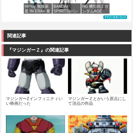
イト〔オルテ
ケール 色分け
穂 色分け済み
ム）
HiPlay 無限新
BANDAI
HG 機動戦士ガ
ナウス〕 Black
済みプラモデ
プラモデル
星 IN ERA+ 青
SPIRITS(バン
ンダムAGE
Barrel Edition
ル
価格：¥2,500
鳶 アズール・
ダイ スピリッ
xvm-fzc ガン
組み立て式プ
価格：¥2,070
ファルコン 変
ツ) PG
ダムレギルス
ラモデル ノン
価格：¥3,980
形可能メカ
UNLEASHED
1/144スケール
スケール マシ
RMD 1/100 色
機動戦士ガン
色分け済みプ
ュ全高約
分け済みプラ
ダム 逆襲のシ
ラモデル
関連記事
165mm ブラッ
モデル 組み立
ャア νガンダム
クバレル（展
てキット
1/60スケール
価格：¥1,742
開時）
色分け済みプ
『マジンガーＺ』の関連記事
ラモデル
価格：¥12,400
価格：¥17,800
価格：¥51,481
マジンガーZインフィニティい
マジンガーＺとかいう原点にし
い映画だった
て頂点の作品