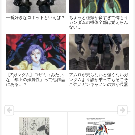
一番好きなロボットといえば？
ちょっと種類が多すぎて俺もう
ガンダムの機体全部は覚えらん
ない…
【Ζガンダム】ロザミィみたい
アムロが乗らないと強くないガ
な「年上の妹属性」って他作品
ンダムより誰が乗ってもそこそ
にある…？
こ強いガンキャノンの方が兵器
として優秀だよな