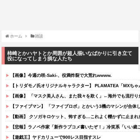
ホーム
雑談
柿崎とかハヤトとか周囲が超人揃いなばかりに引き立て
役になってしまう損な人たち
【画像】今週の咲-Saki-、役満炸裂で大荒れwwww.
【トリダモノ氏オリジナルキャラクター】 PLAMATEA「MXちゃん
【画像】 「マスク美人さん、また我々を欺く」←海外でも流行りだした結果がこ
【ファイブマン】 「ファイブロボ」とかいう3機のマシンが合体
【動画】 クソガキロケット、怖すぎる…これよく轢かずに止まれ
【悲報】ラノベ作家「新作ラブコメ書いたぞ！」冷笑系「いい歳こいてラブコ
【遊戯王】ヤドカリューで900レス目指すスレ