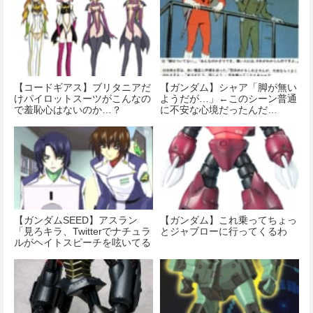
【コードギアス】ブリタニアだ
【ガンダム】シャア「脚が無い
けパイロットスーツがこんなの
ようだが…」←このシーン普通
で羞恥心はないのか…？
に不安な心境だったんだ…
【ガンダムSEED】アスラン
【ガンダム】これ乗ってちょっ
「見ろキラ、Twitterでナチュラ
とジャブローに行ってくるわ
ルがヘイトスピーチを呟いてる
ぞ」