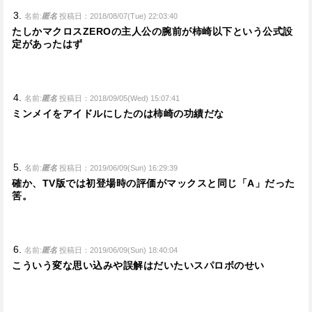
名前:
匿名
投稿日：2018/08/07(Tue) 22:03:40
たしかマクロスZEROの主人公の腕前が柿崎以下という公式設
定があったはず
名前:
匿名
投稿日：2018/09/05(Wed) 15:07:41
ミンメイをアイドルにしたのは柿崎の功績だな
名前:
匿名
投稿日：2019/06/09(Sun) 16:29:39
確か、TV版では初登場時の評価がマックスと同じ「A」だった
筈。
名前:
匿名
投稿日：2019/06/09(Sun) 18:40:04
こういう変な思い込みや誤解はだいたいスパロボのせい