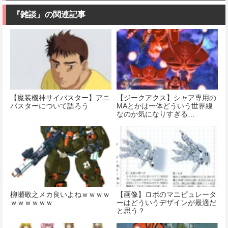
価格：¥1,742
『雑談』の関連記事
価格：¥2,500
【魔装機神サイバスター】アニ
【ジークアクス】シャア専用の
バスターについて語ろう
MAとかは一体どういう世界線
なのか気になりすぎる…
柳瀬敬之メカ良いよねｗｗｗｗ
【画像】ロボのマニピュレータ
ｗｗｗｗｗｗ
ーはどういうデザインが最適だ
と思う？