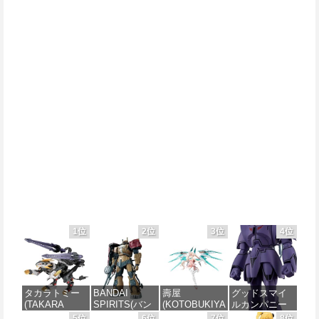
1位
2位
3位
4位
タカラトミー
BANDAI
壽屋
グッドスマイ
(TAKARA
SPIRITS(バン
(KOTOBUKIYA
ルカンパニー
TOMY) T-
ダイスピリッ
) メガミデバイ
巨神ゴーグ
5位
6位
7位
8位