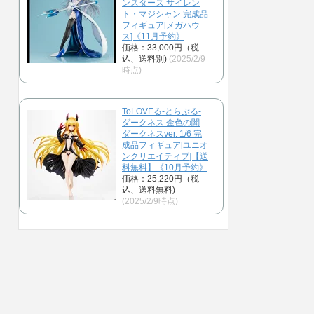
ンスターズ サイレン
ト・マジシャン 完成品
フィギュア[メガハウ
ス]《11月予約》
価格：33,000円（税
込、送料別)
(2025/2/9
時点)
ToLOVEる-とらぶる-
ダークネス 金色の闇
ダークネスver. 1/6 完
成品フィギュア[ユニオ
ンクリエイティブ]【送
料無料】《10月予約》
価格：25,220円（税
込、送料無料)
(2025/2/9時点)