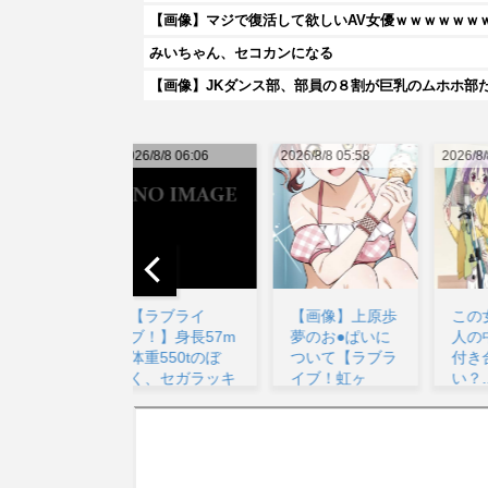
【画像】マジで復活して欲しいAV女優ｗｗｗｗｗｗ
みいちゃん、セコカンになる
【画像】JKダンス部、部員の８割が巨乳のムホホ部
026/8/8 06:06
2026/8/8 05:58
2026/8/8 09:15
20
【ラブライ
【画像】上原歩
この女性声優3
ブ！】身長57m
夢のお●ぱいに
人の中なら誰と
体重550tのぼ
ついて【ラブラ
付き合いた
く、セガラッキ
イブ！虹ヶ
い？...
ーく...
咲】...