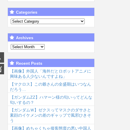
Categories
Archives
Recent Posts
【画像】外国人「海外だとロボットアニメに
興味ある人少ないんですよね」
【マクロス】この爺さんの全盛期はいつなん
だろう…
【ガンダムΖΖ】ハマーン様の匂いってどんな
匂いするの？
【ガンダムＷ】ゼクスってマスクのダサさと
素顔のイケメンの差のギャップで風邪ひきそ
う
【画像】めちゃくちゃ接客態度の悪い中国人