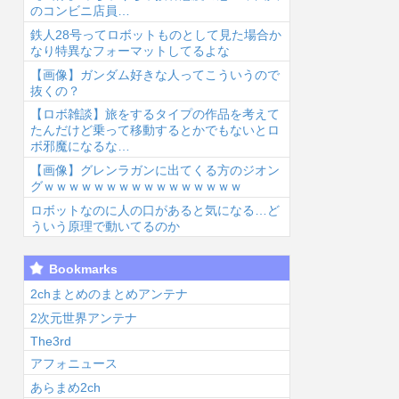
のコンビニ店員…
鉄人28号ってロボットものとして見た場合か
なり特異なフォーマットしてるよな
【画像】ガンダム好きな人ってこういうので
抜くの？
【ロボ雑談】旅をするタイプの作品を考えて
6/8/8 08:01
2026/8/8 07:52
2026/8/8 07:00
2026
たんだけど乗って移動するとかでもないとロ
ボ邪魔になるな…
【画像】グレンラガンに出てくる方のジオン
グｗｗｗｗｗｗｗｗｗｗｗｗｗｗｗｗ
ロボットなのに人の口があると気になる…ど
ういう原理で動いてるのか
【画像】絢瀬絵
【画像あり】王
トランプとか武
タ
Bookmarks
里さんのお●ぱ
道不良マンガの
器にして戦いそ
リ
いでかい【ラブ
最強キャラtier
うな顔のラブラ
ん
2chまとめのまとめアンテナ
イブ！】...
表、完成する...
イブ！キャラ...
人
2次元世界アンテナ
The3rd
アフォニュース
あらまめ2ch