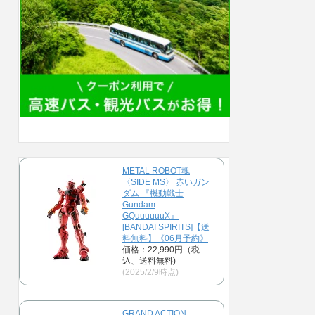
METAL ROBOT魂
〈SIDE MS〉 赤いガン
ダム 『機動戦士
Gundam
GQuuuuuuX』
[BANDAI SPIRITS]【送
料無料】《06月予約》
価格：22,990円（税
込、送料無料)
(2025/2/9時点)
GRAND ACTION