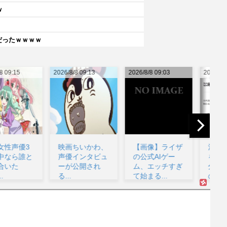
ｗ
だったｗｗｗｗ
26/8/8 09:13
2026/8/8 09:03
2026/8/8 08:11
202
映画ちいかわ、
【画像】ライザ
江口寿史が炎上
声優インタビュ
の公式AIゲー
を経て語る「自
ーが公開され
ム、エッチすぎ
分の絵ごと、こ
る...
て始まる...
のジャンルはそ
ラ
ろそ...