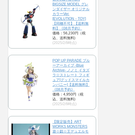
BIGSIZE MODEL グレ
ンダイザー オリジナル
カラーVer.
[EVOLUTION・TOY]
【同梱不可】【送料無
料】《08月予約》
価格：56,230円（税
込、送料無料)
(2025/2/9時点)
POP UP PARADE ブル
ーアーカイブ -Blue
Archive- ノノミ イタズ
ラ☆ストレート フィギ
ュア[グッドスマイルカ
ンパニー]【送料無料】
《08月予約》
価格：4,950円（税
込、送料無料)
(2025/2/9時点)
【限定販売】ART
WORKS MONSTERS
遊☆戯☆王デュエルモ