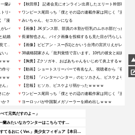
食べて元気だすのよ～」
 一蘭みたいなカウンターはこちらです…
【rurudo氏イラスト】 グッスマ「るるどらいおん/ぱすてるおにくVer.」美少女フィギュア【本日発売】