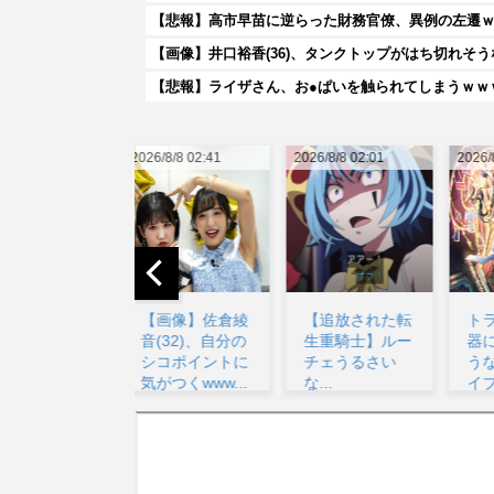
【悲報】高市早苗に逆らった財務官僚、異例の左遷
【画像】井口裕香(36)、タンクトップがはち切れそ
【悲報】ライザさん、お●ぱいを触られてしまうｗｗ
026/8/8 02:41
2026/8/8 02:01
2026/8/8 07:00
20
【画像】佐倉綾
【追放された転
トランプとか武
音(32)、自分の
生重騎士】ルー
器にして戦いそ
シコポイントに
チェうるさい
うな顔のラブラ
気がつくwww...
な...
イブ！キャラ...