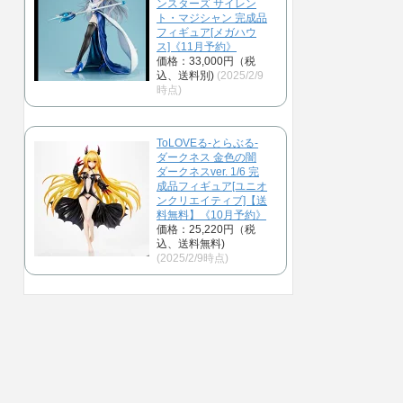
ンスターズ サイレン
ト・マジシャン 完成品
フィギュア[メガハウ
ス]《11月予約》
価格：33,000円（税
込、送料別)
(2025/2/9
時点)
ToLOVEる-とらぶる-
ダークネス 金色の闇
ダークネスver. 1/6 完
成品フィギュア[ユニオ
ンクリエイティブ]【送
料無料】《10月予約》
価格：25,220円（税
込、送料無料)
(2025/2/9時点)