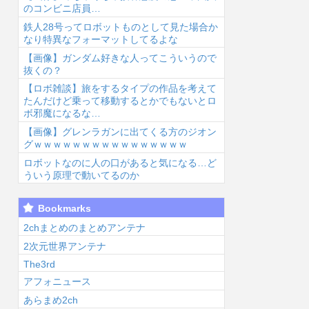
のコンビニ店員…
鉄人28号ってロボットものとして見た場合か
なり特異なフォーマットしてるよな
【画像】ガンダム好きな人ってこういうので
抜くの？
【ロボ雑談】旅をするタイプの作品を考えて
6/8/8 04:03
2026/8/8 03:54
2026/8/8 03:29
2026
たんだけど乗って移動するとかでもないとロ
ボ邪魔になるな…
【画像】グレンラガンに出てくる方のジオン
グｗｗｗｗｗｗｗｗｗｗｗｗｗｗｗｗ
ロボットなのに人の口があると気になる…ど
ういう原理で動いてるのか
優木せつ菜、お
【声優】逢田梨
【悲報】深夜ア
今
Bookmarks
誕生日【ラブラ
香子さんの奇行
ニメさん、何故
メ
イブ！虹ヶ
奇言で打線組ん
か1人だけ不人
ニ
2chまとめのまとめアンテナ
】...
だ【ラブライ
気キャラを追加
「
2次元世界アンテナ
ブ！サ...
して...
The3rd
アフォニュース
あらまめ2ch