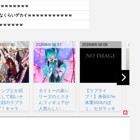
ｗｗｗｗｗｗｗｗ
うなくらいデカイｗｗｗｗｗｗｗｗｗｗｗ
ｗｗｗｗｗｗ
26/8/8 06:07
2026/8/8 06:06
2026/8/8 05:53
202
タイトーの新シ
【ラブライ
【悲報】堀大輔
リーズのミクさ
ブ！】身長57m
さん、実は仮眠
んフィギュアが
体重550tのぼ
を取っていた
人気らしい...
く、セガラッキ
www...
咲
ーく...