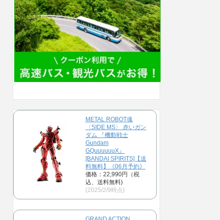
METAL ROBOT魂
〈SIDE MS〉 赤いガン
ダム 『機動戦士
Gundam
GQuuuuuuX』
[BANDAI SPIRITS]【送
料無料】《06月予約》
価格：22,990円（税
込、送料無料)
(2025/2/9時点)
GRAND ACTION