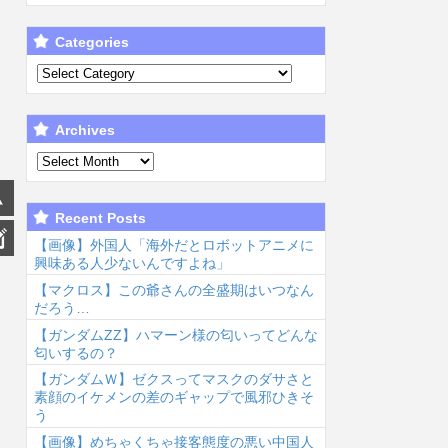
Categories
Archives
Recent Posts
【画像】外国人「海外だとロボットアニメに
興味ある人少ないんですよね」
【マクロス】この爺さんの全盛期はいつなん
だろう…
【ガンダムΖΖ】ハマーン様の匂いってどんな
匂いするの？
【ガンダムＷ】ゼクスってマスクのダサさと
素顔のイケメンの差のギャップで風邪ひきそ
う
【画像】めちゃくちゃ接客態度の悪い中国人