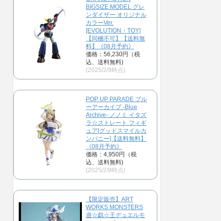
BIGSIZE MODEL グレ
ンダイザー オリジナル
カラーVer.
[EVOLUTION・TOY]
【同梱不可】【送料無
料】《08月予約》
価格：56,230円（税
込、送料無料)
(2025/2/9時点)
POP UP PARADE ブル
ーアーカイブ -Blue
Archive- ノノミ イタズ
ラ☆ストレート フィギ
ュア[グッドスマイルカ
ンパニー]【送料無料】
《08月予約》
価格：4,950円（税
込、送料無料)
(2025/2/9時点)
【限定販売】ART
WORKS MONSTERS
遊☆戯☆王デュエルモ