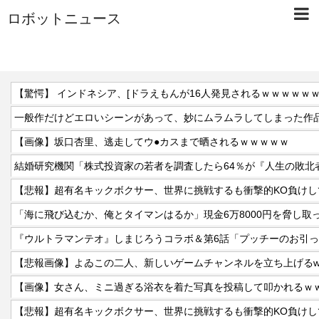
ロボットニュース
【驚愕】 インドネシア、[ドラえもんが16人発見されるｗｗｗｗｗ
一般作だけどエロいシーンがあって、妙にムラムラしてしまった作
【画像】坂口杏里、逃走してウ●カスまで晒されるｗｗｗｗｗ
【悲報】超有名キックボクサー、世界に挑戦するも衝撃的KO負けし
「海に飛び込むか、俺とタイマンはるか」現金6万8000円を脅し取
『ウルトラマンテオ』しまじろうコラボ＆第6話「プッチーのお引
【悲報画像】よゐこの二人、新しいゲームチャンネルを立ち上げるw
【画像】女さん、ミニ過ぎる浴衣を着た写真を投稿して叩かれるｗ
【悲報】超有名キックボクサー、世界に挑戦するも衝撃的KO負けし