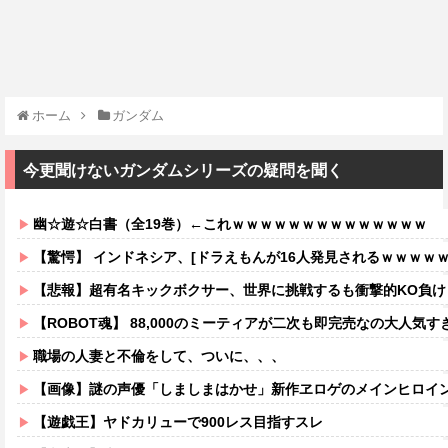
ホーム
ガンダム
今更聞けないガンダムシリーズの疑問を聞く
幽☆遊☆白書（全19巻）←これｗｗｗｗｗｗｗｗｗｗｗｗｗｗ
【驚愕】 インドネシア、[ドラえもんが16人発見されるｗｗｗｗ
【悲報】超有名キックボクサー、世界に挑戦するも衝撃的KO負け
【ROBOT魂】 88,000のミーティアが二次も即完売なの大人気す
職場の人妻と不倫をして、ついに、、、
【画像】謎の声優「しましまはかせ」新作ヱロゲのメインヒロイ
【遊戯王】ヤドカリューで900レス目指すスレ