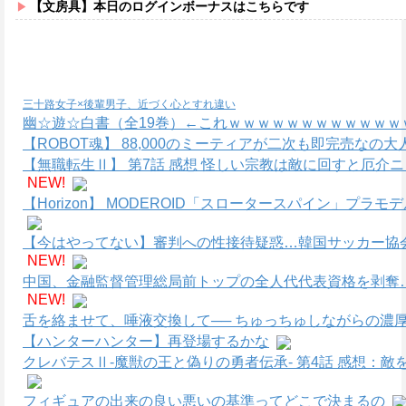
【文房具】本日のログインボーナスはこちらです
三十路女子×後輩男子、近づく心とすれ違い
幽☆遊☆白書（全19巻）←これｗｗｗｗｗｗｗｗｗｗｗｗ
【ROBOT魂】 88,000のミーティアが二次も即完売なの
【無職転生Ⅱ】 第7話 感想 怪しい宗教は敵に回すと厄介
NEW!
【Horizon】 MODEROID「スロータースパイン」プラ
【今はやってない】審判への性接待疑惑…韓国サッカー協
NEW!
中国、金融監督管理総局前トップの全人代代表資格を剥奪
NEW!
舌を絡ませて、唾液交換して── ちゅっちゅしながらの濃厚
【ハンターハンター】再登場するかな
クレバテスⅡ-魔獣の王と偽りの勇者伝承- 第4話 感想：
フィギュアの出来の良い悪いの基準ってどこで決まるの