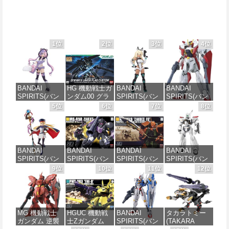
1位
2位
3位
4位
BANDAI
HG 機動戦士ガ
BANDAI
BANDAI
SPIRITS(バン
ンダム00 グラ
SPIRITS(バン
SPIRITS(バン
ダイ スピリッ
ハム専用ユニ
ダイスピリッ
ダイ スピリッ
5位
6位
7位
8位
ツ) 30MS SIS-
オンフラッグ
ツ) 30MS SIS-
ツ) HGAW 機
J00 メルンジ
カスタム 1/144
H00 セスティ
動新世紀ガン
ャ[カラーA] 色
スケール 色分
エ[カラーC] 色
ダムX ガンダ
分け済みプラ
け済みプラモ
分け済みプラ
ムエアマスタ
モデル
デル
モデル
ー 1/144スケー
BANDAI
BANDAI
BANDAI
BANDAI
ル 色分け済み
SPIRITS(バン
SPIRITS(バン
SPIRITS(バン
SPIRITS(バン
プラモデル
価格：¥4,200
価格：¥1,850
価格：¥4,682
ダイ スピリッ
ダイ スピリッ
ダイ スピリッ
ダイ スピリッ
9位
10位
11位
12位
ツ) 30MS
ツ) HGUC 機動
ツ) HGUC
ツ) 機動警察パ
価格：¥3,782
Fate/Grand
戦士ガンダム
1/144 ザクII
トレイバー
Order アルトリ
ザクI(黒い三連
(ガルマ専用機)
EZY RG 1/48
ア・キャスタ
星仕様) 1/144
(機動戦士ガン
AV-98Plus (イ
ー 色分け済み
スケール 色分
ダム)
ングラム・プ
MG 機動戦士
HGUC 機動戦
BANDAI
タカラトミー
プラモデル
け済みプラモ
ラス) 色分け済
ガンダム 逆襲
士Zガンダム
SPIRITS(バン
(TAKARA
デル
みプラモデル
価格：¥2,880