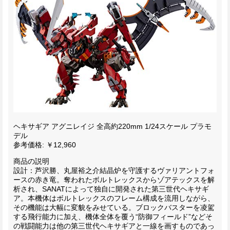
ヘキサギア アグニレイジ 全高約220mm 1/24スケール プラモ
デル
参考価格: ￥12,960
商品の説明
設計：芦沢勝、丸屋裕之介結晶炉を守護するヴァリアントフォ
ースの赤き竜。奪われたボルトレックスからゾアテックスを解
析され、SANATによって独自に開発された第三世代ヘキサギ
ア。本機体はボルトレックスのフレーム構成を流用しながら、
その機能は大幅に変貌をみせている。ブロックバスターを凌駕
する飛行能力に加え、機体全体を覆う“防御フィールド”などそ
の戦闘能力は他の第三世代ヘキサギアと一線を画すものであっ