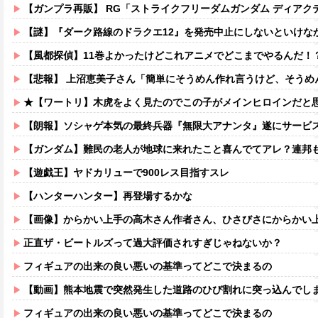
【ガンプラ再販】 RG「ストライクフリーダムガンダム ディアクティブモ
【謎】『ダーク路線のドラクエ12』を発売中止にしないといけなかった理由ってガチ
【風都探偵】11巻よかったけどこれアニメでどこまでやるんだ！
【悲報】 上沼恵美子さん「簡単にそうめん作れ言うけど、そうめ
★【ワートリ】木虎をよく見たのでこの子がメインヒロインだと思ってたら、は
【朗報】ソシャゲ本気の最終兵器『無限大アナンタ』遂にサービス
【ガンダム】難民の老人が地球に来れたこと喜んでてアレ？連邦もやって
【遊戯王】ヤドカリューで900レス目指すスレ
【ハンターハンター】再登場するかな
【画像】からかい上手の高木さん作者さん、ひさびさにからかい上手の高木さ
正直ザ・ビートルズって過大評価されすぎじゃねないか？
フィギュアの出来の良い悪いの基準ってどこで決まるの
【動画】熊本地震で突然発生した道路のひび割れに突っ込んでし
フィギュアの出来の良い悪いの基準ってどこで決まるの