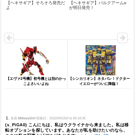
【ヘキサギア】そろそろ発売だ
【ヘキサギア】バルクアームα
よ
が明日発売！
【エヴァ2号機】初号機とは別のかっ
【シンカリオン】ネタバレ！ドクター
こよさいいよね
イエローがついに降臨！
名前:
MilitaryGirl
投稿日：2022/04/15(Fri) 06:18:35
(s_PiGA0) こんにちは、私はウクライナから来ました。私は移
転オプションを探しています。あなたが私を助けたいのなら、