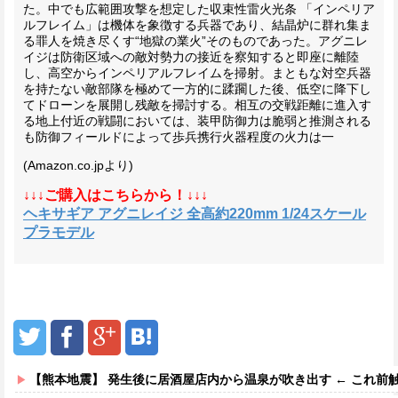
た。中でも広範囲攻撃を想定した収束性雷火光条 「インペリア
ルフレイム」は機体を象徴する兵器であり、結晶炉に群れ集ま
る罪人を焼き尽くす“地獄の業火”そのものであった。アグニレ
イジは防衛区域への敵対勢力の接近を察知すると即座に離陸
し、高空からインペリアルフレイムを掃射。まともな対空兵器
を持たない敵部隊を極めて一方的に蹂躙した後、低空に降下し
てドローンを展開し残敵を掃討する。相互の交戦距離に進入す
る地上付近の戦闘においては、装甲防御力は脆弱と推測される
も防御フィールドによって歩兵携行火器程度の火力は一
(Amazon.co.jpより)
↓↓↓ご購入はこちらから！↓↓↓
ヘキサギア アグニレイジ 全高約220mm 1/24スケール
プラモデル
【熊本地震】 発生後に居酒屋店内から温泉が吹き出す ← これ前