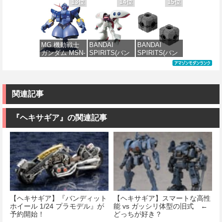
のシャア MSN-
PMX-003 ジ・
ダイ スピリッ
TOMY) T-
13位
14位
15位
価格：¥7,800
04 サザビー
オ 1/144スケー
ツ) FULL
SPARK
価格：¥2,200
価格：¥6,800
Ver.Ka 1/100ス
ル 色分け済み
MECHANICS
REALIZE
ケール 色分け
プラモデル
機動戦士ガン
MODEL リアラ
済みプラモデ
ダム 水星の魔
イズモデル
ル
女 ガンダムエ
ZOIDS ゾイド
価格：¥4,200
MG 機動戦士
BANDAI
BANDAI
アリアル 1/100
RMZ-025 ライ
ガンダム MSN-
SPIRITS(バン
SPIRITS(バン
スケール 色分
ガーゼロファ
価格：¥15,000
02 ジオング
ダイ スピリッ
ダイ スピリッ
け済みプラモ
ルコン (ZBF)
1/100スケール
ツ) HGUC 195
ツ) カスタマイ
デル
色分け済み プ
色分け済みプ
機動戦士Zガン
ズマテリアル
ラキット
ラモデル
ダム キュベレ
(EXジョイント
価格：¥4,830
イ 1/144スケー
コアキューブ)
関連記事
価格：¥8,300
ル 色分け済み
色分け済みプ
価格：¥9,200
プラモデル
ラモデル
『ヘキサギア』の関連記事
価格：¥2,200
価格：¥1,200
【ヘキサギア】『バンディット
【ヘキサギア】スマートな高性
ホイール 1/24 プラモデル』が
能 vs ガッシリ体型の旧式 ←
予約開始！
どっちが好き？