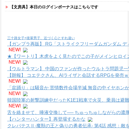
【文房具】本日のログインボーナスはこちらです
三十路女子×後輩男子、近づく心とすれ違い
【ガンプラ再販】 RG「ストライクフリーダムガンダム デ
NEW!
★【ワートリ】木虎をよく見たのでこの子がメインヒロイ
NEW!
【ウルトラマン】 中国のファンが作ったウルトラ問題児一
【朗報】 コエテクさん、AIライザと会話するRPGを発売
NEW!
「盆踊り」は騒音か 苦情数件会場半減 無音の中イヤホン
NEW!
韓国陸軍の射撃訓練中だったK1E1戦車で火災、乗員は避
NEW!
舌を絡ませて、唾液交換して── ちゅっちゅしながらの濃厚
【ハンターハンター】再登場するかな
クレバテスⅡ-魔獣の王と偽りの勇者伝承- 第4話 感想：