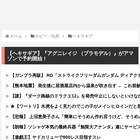
ホーム
ホビー・玩具
ヘキサギア
【ヘキサギア】『アグニレイジ （プラモデル）』がアマ
ゾンで予約開始！
【ガンプラ再販】 RG「ストライクフリーダムガンダム ディアクティブモ
【熊本地震】 発生後に居酒屋店内から温泉が吹き出す ← これ前
【謎】『ダーク路線のドラクエ12』を発売中止にしないといけなかった理由ってガチ
★【ワートリ】木虎をよく見たのでこの子がメインヒロインだと思ってたら、は
【悲報】 上沼恵美子さん「簡単にそうめん作れ言うけど、そうめ
【朗報】ソシャゲ本気の最終兵器『無限大アナンタ』遂にサービス
【遊戯王】ヤドカリューで900レス目指すスレ