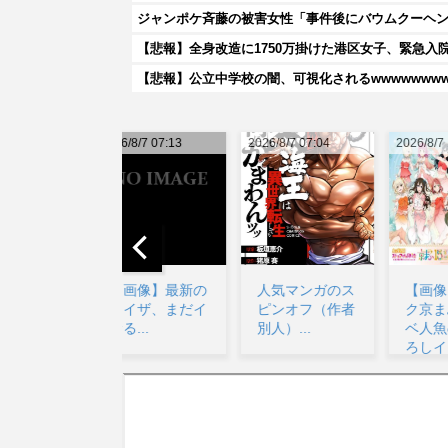
ジャンポケ斉藤の被害女性「事件後にバウムクーヘン売
【悲報】全身改造に1750万掛けた港区女子、緊急入
【悲報】公立中学校の闇、可視化されるwwwwwwwww
026/8/7 07:13
2026/8/7 07:04
2026/8/7 10:20
20
【画像】最新の
人気マンガのス
【画像】ニジガ
ライザ、まだイ
ピンオフ（作者
ク京まふドスケ
ケる...
別人）...
ベ人魚の描き下
ろしイラスト
【ラブ...