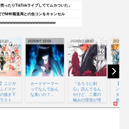
ったりTikTokライブしててムカついた」
院でNHK報道局との合コンをキャンセル
wwwwwwwwwwwwwwwwww
26/8/7 10:09
2026/8/7 09:07
2026/8/7 08:53
202
カードゲーマー
『るろうに剣
【悲報】ドラゴ
ってなんであん
心』読んでるん
ンボールベジー
な臭いの？...
やけど、二重の
タ「誰だこんな
極みの理屈が理
使えないゴミを
解出来...
呼ん...
監