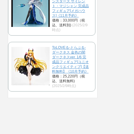
ンスターズ サイレン
ト・マジシャン 完成品
フィギュア[メガハウ
ス]《11月予約》
価格：33,000円（税
込、送料別)
(2025/2/9
時点)
ToLOVEる-とらぶる-
ダークネス 金色の闇
ダークネスver. 1/6 完
成品フィギュア[ユニオ
ンクリエイティブ]【送
料無料】《10月予約》
価格：25,220円（税
込、送料無料)
(2025/2/9時点)