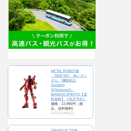
METAL ROBOT魂
〈SIDE MS〉 赤いガン
ダム 『機動戦士
Gundam
GQuuuuuuX』
[BANDAI SPIRITS]【送
料無料】《06月予約》
価格：22,990円（税
込、送料無料)
(2025/2/9時点)
GRAND ACTION