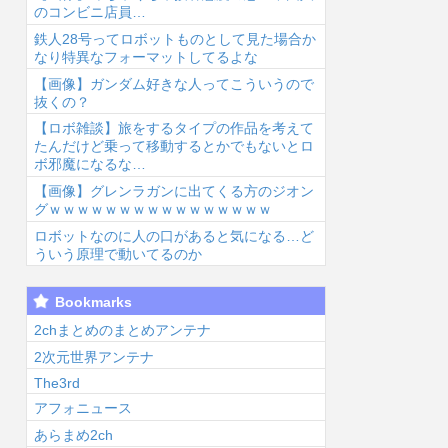
のコンビニ店員…
鉄人28号ってロボットものとして見た場合か
なり特異なフォーマットしてるよな
【画像】ガンダム好きな人ってこういうので
抜くの？
【ロボ雑談】旅をするタイプの作品を考えて
6/8/7 08:49
2026/8/7 08:25
2026/8/7 07:25
2026
たんだけど乗って移動するとかでもないとロ
ボ邪魔になるな…
【画像】グレンラガンに出てくる方のジオン
グｗｗｗｗｗｗｗｗｗｗｗｗｗｗｗｗ
ロボットなのに人の口があると気になる…ど
ういう原理で動いてるのか
福田雄一「新ケ
太鼓の達人、ゲ
【ヤニねこ】こ
【
Bookmarks
ロロに福田組が
ーム内の一部フ
の子の末路が心
穏
出ます！」→爆
ォント変更へ
配でならない...
重
2chまとめのまとめアンテナ
死 ちいかわの
値上げの影響
く
2次元世界アンテナ
督...
か...
The3rd
アフォニュース
あらまめ2ch