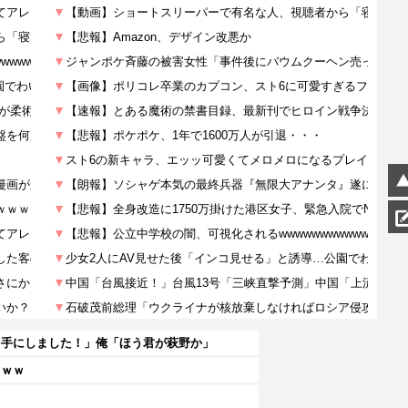
を手にしました！」俺「ほう君が萩野か」
ｗｗｗ