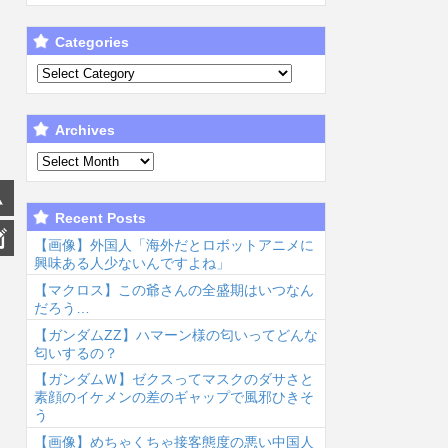
Categories
Archives
Recent Posts
【画像】外国人「海外だとロボットアニメに
興味ある人少ないんですよね」
【マクロス】この爺さんの全盛期はいつなん
だろう…
【ガンダムΖΖ】ハマーン様の匂いってどんな
匂いするの？
【ガンダムＷ】ゼクスってマスクのダサさと
素顔のイケメンの差のギャップで風邪ひきそ
う
【画像】めちゃくちゃ接客態度の悪い中国人