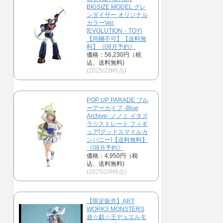
BIGSIZE MODEL グレ
ンダイザー オリジナル
カラーVer.
[EVOLUTION・TOY]
【同梱不可】【送料無
料】《08月予約》
価格：56,230円（税
込、送料無料)
(2025/2/9時点)
POP UP PARADE ブル
ーアーカイブ -Blue
Archive- ノノミ イタズ
ラ☆ストレート フィギ
ュア[グッドスマイルカ
ンパニー]【送料無料】
《08月予約》
価格：4,950円（税
込、送料無料)
(2025/2/9時点)
【限定販売】ART
WORKS MONSTERS
遊☆戯☆王デュエルモ