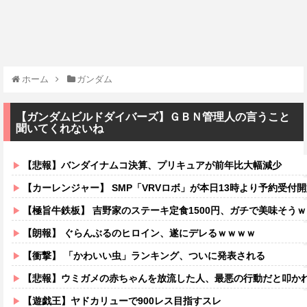
ホーム
ガンダム
【ガンダムビルドダイバーズ】ＧＢＮ管理人の言うこと
聞いてくれないね
【悲報】バンダイナムコ決算、プリキュアが前年比大幅減少
【カーレンジャー】 SMP「VRVロボ」が本日13時より予約受付開始！！プ
【極旨牛鉄板】 吉野家のステーキ定食1500円、ガチで美味そう
【朗報】 ぐらんぶるのヒロイン、遂にデレるｗｗｗｗ
【衝撃】 「かわいい虫」ランキング、ついに発表される
【悲報】ウミガメの赤ちゃんを放流した人、最悪の行動だと叩か
【遊戯王】ヤドカリューで900レス目指すスレ