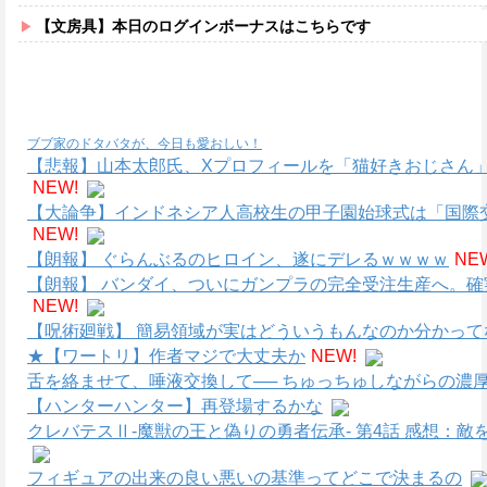
【文房具】本日のログインボーナスはこちらです
ブブ家のドタバタが、今日も愛おしい！
【悲報】山本太郎氏、Xプロフィールを「猫好きおじさん」
NEW!
【大論争】インドネシア人高校生の甲子園始球式は「国際
NEW!
【朗報】 ぐらんぶるのヒロイン、遂にデレるｗｗｗｗ
NE
【朗報】 バンダイ、ついにガンプラの完全受注生産へ。
NEW!
【呪術廻戦】 簡易領域が実はどういうもんなのか分かって
★【ワートリ】作者マジで大丈夫か
NEW!
舌を絡ませて、唾液交換して── ちゅっちゅしながらの濃厚
【ハンターハンター】再登場するかな
クレバテスⅡ-魔獣の王と偽りの勇者伝承- 第4話 感想：
フィギュアの出来の良い悪いの基準ってどこで決まるの