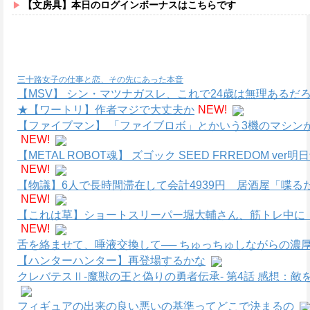
【文房具】本日のログインボーナスはこちらです
三十路女子の仕事と恋、その先にあった本音
【MSV】 シン・マツナガスレ、これで24歳は無理あるだ
★【ワートリ】作者マジで大丈夫か
NEW!
【ファイブマン】 「ファイブロボ」とかいう3機のマシン
NEW!
【METAL ROBOT魂】 ズゴック SEED FRREDOM
NEW!
【物議】6人で長時間滞在して会計4939円 居酒屋「喋る
NEW!
【これは草】ショートスリーパー堀大輔さん、筋トレ中に
NEW!
舌を絡ませて、唾液交換して── ちゅっちゅしながらの濃厚
【ハンターハンター】再登場するかな
クレバテスⅡ-魔獣の王と偽りの勇者伝承- 第4話 感想：
フィギュアの出来の良い悪いの基準ってどこで決まるの