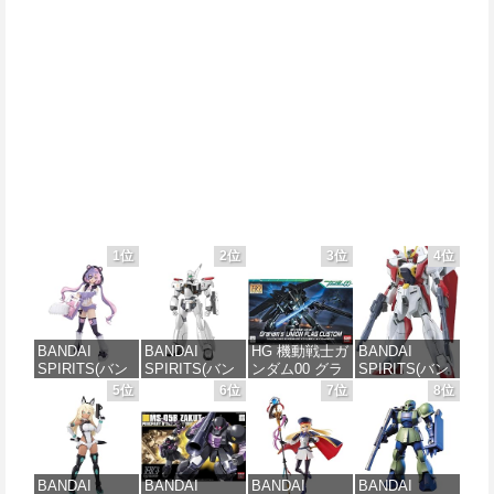
1位
2位
3位
4位
BANDAI
BANDAI
HG 機動戦士ガ
BANDAI
SPIRITS(バン
SPIRITS(バン
ンダム00 グラ
SPIRITS(バン
ダイ スピリッ
ダイ スピリッ
ハム専用ユニ
ダイ スピリッ
5位
6位
7位
8位
ツ) 30MS SIS-
ツ) 機動警察パ
オンフラッグ
ツ) HGAW 機
J00 メルンジ
トレイバー
カスタム 1/144
動新世紀ガン
ャ[カラーA] 色
EZY RG 1/48
スケール 色分
ダムX ガンダ
分け済みプラ
AV-98Plus (イ
け済みプラモ
ムエアマスタ
モデル
ングラム・プ
デル
ー 1/144スケー
BANDAI
BANDAI
BANDAI
BANDAI
ラス) 色分け済
ル 色分け済み