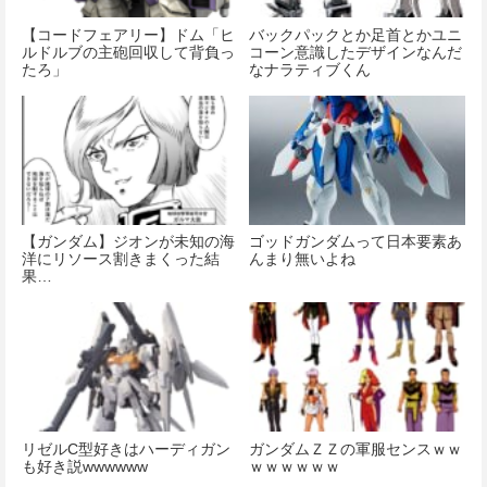
【コードフェアリー】ドム「ヒ
バックパックとか足首とかユニ
ルドルブの主砲回収して背負っ
コーン意識したデザインなんだ
たろ」
なナラティブくん
【ガンダム】ジオンが未知の海
ゴッドガンダムって日本要素あ
洋にリソース割きまくった結
んまり無いよね
果…
リゼルC型好きはハーディガン
ガンダムＺＺの軍服センスｗｗ
も好き説wwwwww
ｗｗｗｗｗｗ