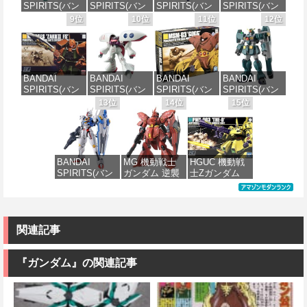
SPIRITS(バン
SPIRITS(バン
SPIRITS(バン
SPIRITS(バン
みプラモデル
プラモデル
価格：¥4,200
価格：¥1,800
ダイスピリッ
ダイ スピリッ
ダイ スピリッ
ダイ スピリッ
9位
10位
11位
12位
ツ) 30MS SIS-
ツ) HGUC 機動
ツ) 30MS
ツ) HGUC
価格：¥6,600
価格：¥3,100
H00 セスティ
戦士ガンダム
Fate/Grand
1/144 HGUC
エ[カラーC] 色
ザクI(黒い三連
Order アルトリ
MS-05BザクI
分け済みプラ
星仕様) 1/144
ア・キャスタ
(機動戦士ガン
モデル
スケール 色分
ー 色分け済み
ダム)
BANDAI
BANDAI
BANDAI
BANDAI
け済みプラモ
プラモデル
SPIRITS(バン
SPIRITS(バン
SPIRITS(バン
SPIRITS(バン
デル
価格：¥4,500
価格：¥2,300
ダイ スピリッ
ダイ スピリッ
ダイ スピリッ
ダイ スピリッ
13位
14位
15位
価格：¥7,800
ツ) HGUC
ツ) HGUC 195
ツ) HGUC 機動
ツ) HG 機動新
価格：¥2,200
1/144 ザクII
機動戦士Zガン
戦士ガンダム
世紀ガンダムX
(ガルマ専用機)
ダム キュベレ
MSM-03 ゴッ
ガンダムレオ
(機動戦士ガン
イ 1/144スケー
グ 1/144スケー
パルド 1/144ス
ダム)
ル 色分け済み
ル 色分け済み
ケール 色分け
BANDAI
MG 機動戦士
HGUC 機動戦
プラモデル
プラモデル
済みプラモデ
SPIRITS(バン
ガンダム 逆襲
士Zガンダム
ル
価格：¥2,982
ダイ スピリッ
のシャア MSN-
PMX-003 ジ・
価格：¥2,200
価格：¥1,980
ツ) FULL
04 サザビー
オ 1/144スケー
価格：¥3,880
MECHANICS
Ver.Ka 1/100ス
ル 色分け済み
機動戦士ガン
ケール 色分け
プラモデル
ダム 水星の魔
済みプラモデ
関連記事
女 ガンダムエ
ル
価格：¥4,200
アリアル 1/100
スケール 色分
『ガンダム』の関連記事
価格：¥13,500
け済みプラモ
デル
価格：¥4,280