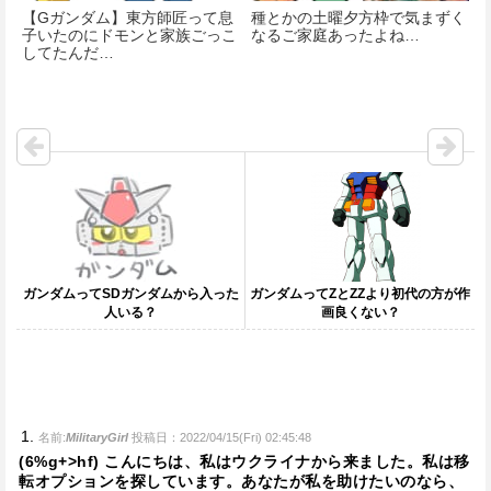
【Gガンダム】東方師匠って息
種とかの土曜夕方枠で気まずく
子いたのにドモンと家族ごっこ
なるご家庭あったよね…
してたんだ…
ガンダムってSDガンダムから入った
ガンダムってZとZZより初代の方が作
人いる？
画良くない？
名前:
MilitaryGirl
投稿日：2022/04/15(Fri) 02:45:48
(6%g+>hf) こんにちは、私はウクライナから来ました。私は移
転オプションを探しています。あなたが私を助けたいのなら、