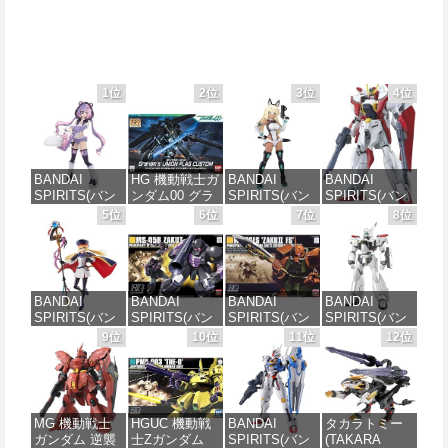
1位
2位
3位
4位
BANDAI
HG 機動戦士ガ
BANDAI
BANDAI
SPIRITS(バン
ンダム00 グラ
SPIRITS(バン
SPIRITS(バン
ダイ スピリッ
ハム専用ユニ
ダイスピリッ
ダイ スピリッ
5位
6位
7位
8位
ツ) 30MS SIS-
オンフラッグ
ツ) 30MS SIS-
ツ) HGAW 機
J00 メルンジ
カスタム 1/144
H00 セスティ
動新世紀ガン
ャ[カラーA] 色
スケール 色分
エ[カラーC] 色
ダムX ガンダ
分け済みプラ
け済みプラモ
分け済みプラ
ムエアマスタ
モデル
デル
モデル
ー 1/144スケー
BANDAI
BANDAI
BANDAI
BANDAI
ル 色分け済み
SPIRITS(バン
SPIRITS(バン
SPIRITS(バン
SPIRITS(バン
プラモデル
価格：¥4,200
価格：¥1,800
価格：¥4,600
ダイ スピリッ
ダイ スピリッ
ダイ スピリッ
ダイ スピリッ
9位
10位
11位
12位
ツ) 30MS
ツ) HGUC 機動
ツ) HGUC
ツ) 機動警察パ
価格：¥3,782
Fate/Grand
戦士ガンダム
1/144 ザクII
トレイバー
Order アルトリ
ザクI(黒い三連
(ガルマ専用機)
EZY RG 1/48
ア・キャスタ
星仕様) 1/144
(機動戦士ガン
AV-98Plus (イ
ー 色分け済み
スケール 色分
ダム)
ングラム・プ
MG 機動戦士
HGUC 機動戦
BANDAI
タカラトミー
プラモデル
け済みプラモ
ラス) 色分け済
ガンダム 逆襲
士Zガンダム
SPIRITS(バン
(TAKARA
デル
みプラモデル
価格：¥2,880