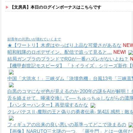
【文房具】本日のログインボーナスはこちらです
好青年の片思いが壊れていくまで
★【ワートリ】木虎はやっぱり上品な可愛さがあるな
NEW
昭和戦隊のロボデザイン、配信で追って見ると…
NEW!
結局ガンプラのブランドでRGが一番ハズレがないよね？
【機甲創世記モスピーダ】 「トイライズ」シリーズ新作【
中国「大洪水！」三峡ダム「決壊危機」台風13号「三峡直撃
白黒のコマになぜ色が見えるのか 200年の謎をAIが解明！ 
舌を絡ませて、唾液交換して── ちゅっちゅしながらの濃厚
【ハンターハンター】再登場するかな
クレバテスⅡ-魔獣の王と偽りの勇者伝承- 第4話 感想：
フィギュアの出来の良い悪いの基準ってどこで決まるの
【画像】NARUTO三大謎の一つ、「羅生門」とは一体何