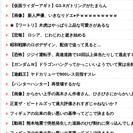
【仮面ライダーアギト】G3-Xガトリングがたまらん
【画像】 新人声優、いきなりドエ●チｗｗｗｗｗｗｗｗｗ
★【ワートリ】木虎はやっぱり上品な可愛さがあるな
【悲報】 ロシア、じわじわと逝き始める
昭和戦隊のロボデザイン、配信で追って見ると…
【恐怖】ジジイ運転手、高速道路で10回以上体当たりして逃走す
【ガンダムＷ】ドラゴンハングってかっこいいようでいて実は全
【遊戯王】ヤドカリューで900レス目指すスレ
【ハンターハンター】再登場するかな
【画像】からかい上手の高木さん作者さん、ひさびさにからかい上手の高木さ
正直ザ・ビートルズって過大評価されすぎじゃねないか？
フィギュアの出来の良い悪いの基準ってどこで決まるの
【動画】熊本地震で突然発生した道路のひび割れに突っ込んでし