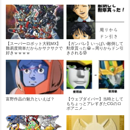
【スーパーロボット大戦MX】
【ガンパレ】いっぱい敵倒して
難易度簡単だからかサクサクで
勲章貰った😁→周りからドン引
好きｗｗｗｗ
きされる😰
富野作品の魅力といえば？
【ウェブダイバー】当時として
もちょっとアレすぎたCGのロ
ボアニメ…