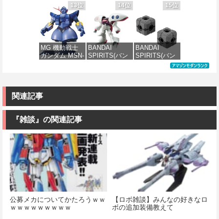
のシャア MSN-
PMX-003 ジ・
ダイ スピリッ
TOMY) T-
13位
14位
15位
価格：¥7,800
04 サザビー
オ 1/144スケー
ツ) FULL
SPARK
価格：¥2,200
価格：¥6,780
Ver.Ka 1/100ス
ル 色分け済み
MECHANICS
REALIZE
ケール 色分け
プラモデル
機動戦士ガン
MODEL リアラ
済みプラモデ
ダム 水星の魔
イズモデル
ル
女 ガンダムエ
ZOIDS ゾイド
価格：¥4,200
MG 機動戦士
BANDAI
BANDAI
アリアル 1/100
RMZ-025 ライ
ガンダム MSN-
SPIRITS(バン
SPIRITS(バン
スケール 色分
ガーゼロファ
価格：¥15,000
02 ジオング
ダイ スピリッ
ダイ スピリッ
け済みプラモ
ルコン (ZBF)
1/100スケール
ツ) HGUC 195
ツ) カスタマイ
デル
色分け済み プ
色分け済みプ
機動戦士Zガン
ズマテリアル
ラキット
ラモデル
ダム キュベレ
(EXジョイント
価格：¥4,100
イ 1/144スケー
コアキューブ)
関連記事
価格：¥8,300
ル 色分け済み
色分け済みプ
価格：¥9,200
プラモデル
ラモデル
『雑談』の関連記事
価格：¥2,200
価格：¥1,200
公募メカについてかたろうｗｗ
【ロボ雑談】みんなの好きなロ
ｗｗｗｗｗｗｗｗｗ
ボの追加装備教えて