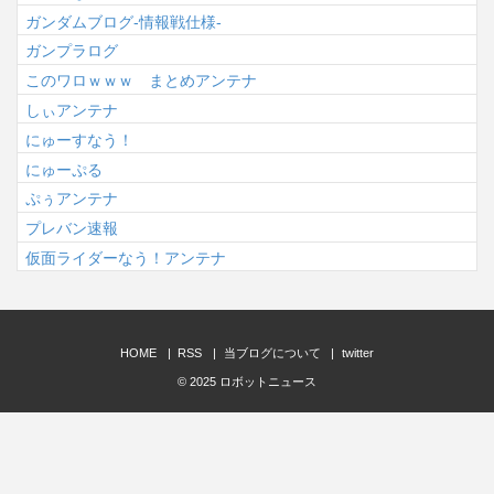
ガンダムブログ-情報戦仕様-
ガンプラログ
このワロｗｗｗ まとめアンテナ
しぃアンテナ
にゅーすなう！
にゅーぷる
ぷぅアンテナ
プレバン速報
仮面ライダーなう！アンテナ
HOME
RSS
当ブログについて
twitter
© 2025
ロボットニュース