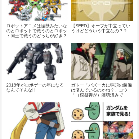
ロボットアニメは怪獣みたいな
【SEED】オーブが中立ってい
のとロボットで戦うのとロボッ
うけどどういう中立なの？？
ト同士で戦うのどっちが好き？
2018年がロボゲーの年になる
ガトー「バズーカに弾頭の装備
なんてそんな!!
は済んでいるのかね？」コウ
「（模擬弾が）装填済みで
す！」