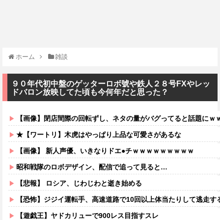
ホーム
雑談
９０年代初中盤のゲッターロボ號や鉄人２８号FXやレッ
ドバロン放映してた頃も今何年だと思った？
【画像】閉店間際の回転ずし、ネタの量がバグってると話題にｗ
★【ワートリ】木虎はやっぱり上品な可愛さがあるな
【画像】 新人声優、いきなりドエ●チｗｗｗｗｗｗｗｗｗ
昭和戦隊のロボデザイン、配信で追って見ると…
【悲報】 ロシア、じわじわと逝き始める
【恐怖】ジジイ運転手、高速道路で10回以上体当たりして逃走す
【遊戯王】ヤドカリューで900レス目指すスレ