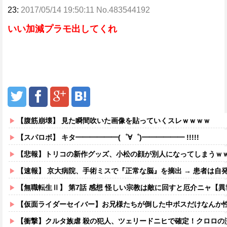
23:
2017/05/14 19:50:11 No.483544192
いい加減プラモ出してくれ
【腹筋崩壊】 見た瞬間吹いた画像を貼っていくスレｗｗｗｗ
【スパロボ】 キタ━━━━━━(゜∀゜)━━━━━━ !!!!!
【悲報】トリコの新作グッズ、小松の顔が別人になってしまうｗ
【速報】 京大病院、手術ミスで『正常な脳』を摘出 → 患者は自
【無職転生Ⅱ】 第7話 感想 怪しい宗教は敵に回すと厄介ニャ【
【仮面ライダーセイバー】お兄様たちが倒した中ボスだけなんか
【衝撃】クルタ族虐 殺の犯人、ツェリードニヒで確定！クロロの演劇のせ