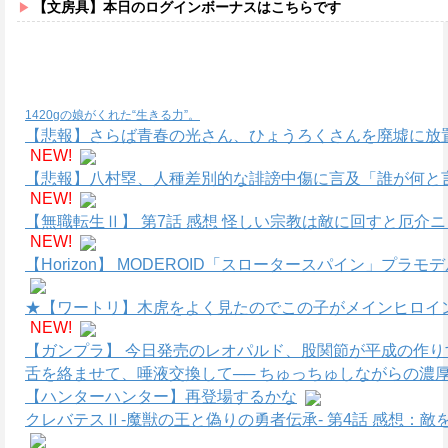
【文房具】本日のログインボーナスはこちらです
1420gの娘がくれた“生きる力”。
【悲報】さらば青春の光さん、ひょうろくさんを廃墟に放
NEW!
【悲報】八村塁、人種差別的な誹謗中傷に言及「誰が何と
NEW!
【無職転生Ⅱ】 第7話 感想 怪しい宗教は敵に回すと厄介
NEW!
【Horizon】 MODEROID「スロータースパイン」プラ
★【ワートリ】木虎をよく見たのでこの子がメインヒロイ
NEW!
【ガンプラ】 今日発売のレオパルド、股関節が平成の作り
舌を絡ませて、唾液交換して── ちゅっちゅしながらの濃厚
【ハンターハンター】再登場するかな
クレバテスⅡ-魔獣の王と偽りの勇者伝承- 第4話 感想：