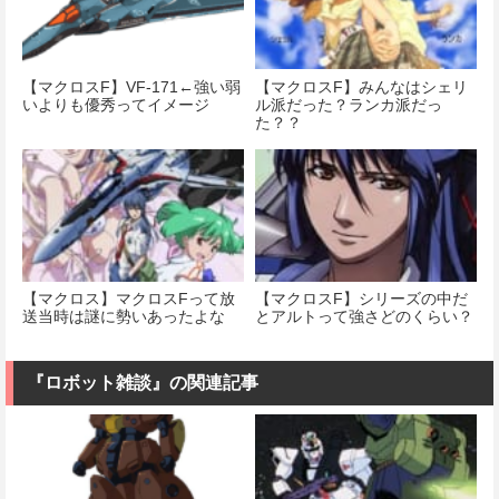
【マクロスF】VF-171←強い弱
【マクロスF】みんなはシェリ
いよりも優秀ってイメージ
ル派だった？ランカ派だっ
た？？
【マクロス】マクロスFって放
【マクロスF】シリーズの中だ
送当時は謎に勢いあったよな
とアルトって強さどのくらい？
『ロボット雑談』の関連記事