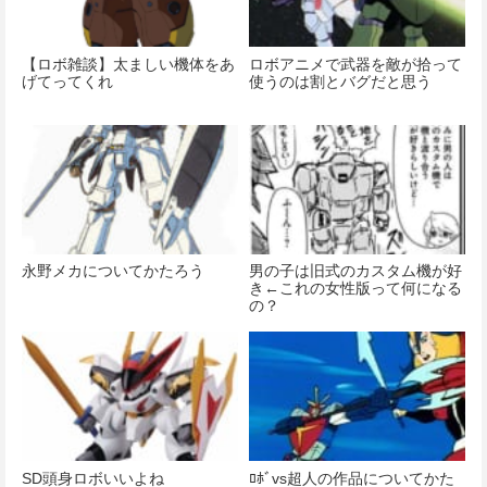
【ロボ雑談】太ましい機体をあ
ロボアニメで武器を敵が拾って
げてってくれ
使うのは割とバグだと思う
永野メカについてかたろう
男の子は旧式のカスタム機が好
き←これの女性版って何になる
の？
SD頭身ロボいいよね
ﾛﾎﾞvs超人の作品についてかた