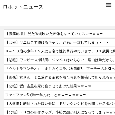
ロボットニュース
【腹筋崩壊】 見た瞬間吹いた画像を貼っていくスレｗｗｗｗ
【悲報】ヤニねこで抜けるキャラ、74%が一致してしまう・・・
８～１３歳の少年１９人に自宅で性的暴行やわいせつ、３１歳男に
【悲報】ワンピース海賊団にジンベエはいらない、理由は魚だから
『ウルトラマンテオ』しまじろうコラボ＆第6話「プッチーのお引
【画像】女さん、ミニ過ぎる浴衣を着た写真を投稿して叩かれるｗ
【悲報】坂口杏里を家に住ませてあげた結果ｗｗｗｗ
ファイファン5で唯一学んだことｗｗｗｗｗｗｗｗ
【悲報】トリコの新作グッズ、小松の顔が別人になってしまうｗｗ