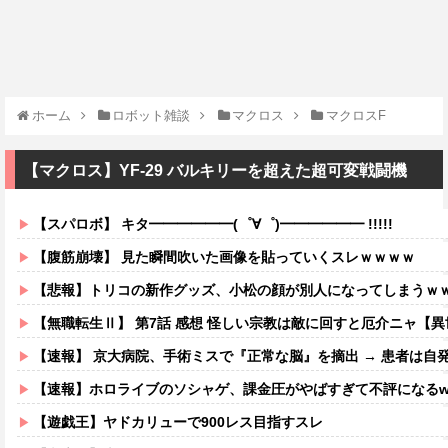
ホーム
ロボット雑談
マクロス
マクロスF
【マクロス】YF-29 バルキリーを超えた超可変戦闘機
【スパロボ】 キタ━━━━━━(゜∀゜)━━━━━━ !!!!!
【腹筋崩壊】 見た瞬間吹いた画像を貼っていくスレｗｗｗｗ
【悲報】トリコの新作グッズ、小松の顔が別人になってしまうｗ
【無職転生Ⅱ】 第7話 感想 怪しい宗教は敵に回すと厄介ニャ【
【速報】 京大病院、手術ミスで『正常な脳』を摘出 → 患者は自
【速報】ホロライブのソシャゲ、課金圧がやばすぎて不評になるww
【遊戯王】ヤドカリューで900レス目指すスレ