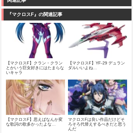
関連記事
180mm ノンス
女 ガンダムエ
ル
ケール プラモ
アリアル 1/100
デル
スケール 色分
『マクロスF』の関連記事
価格：¥13,680
け済みプラモ
デル
価格：¥11,000
価格：¥4,280
【マクロスF】クラン・クラン
【マクロスF】YF-29 デュラン
とかいう巨女好きにはたまらな
ダルいいよね…
いキャラ
【マクロスF】思えばなんか変
マクロスFは良い作品だけどそ
な歌詞の歌多かったよな…
ろそろ代替えするべきだと思う
んだ