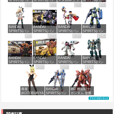
ダイ スピリッ
ダイ スピリッ
ハム専用ユニ
ダイ スピリッ
5位
6位
7位
8位
ツ) 30MS SIS-
ツ) 機動警察パ
オンフラッグ
ツ) HGAW 機
J00 メルンジ
トレイバー
カスタム 1/144
動新世紀ガン
ャ[カラーA] 色
EZY RG 1/48
スケール 色分
ダムX ガンダ
分け済みプラ
AV-98Plus (イ
け済みプラモ
ムエアマスタ
モデル
ングラム・プ
デル
ー 1/144スケー
BANDAI
BANDAI
BANDAI
BANDAI
ラス) 色分け済
ル 色分け済み
SPIRITS(バン
SPIRITS(バン
SPIRITS(バン
SPIRITS(バン
みプラモデル
プラモデル
価格：¥4,200
価格：¥1,800
ダイスピリッ
ダイ スピリッ
ダイ スピリッ
ダイ スピリッ
9位
10位
11位
12位
ツ) 30MS SIS-
ツ) HGUC 機動
ツ) 30MS
ツ) HGUC
価格：¥6,500
価格：¥3,100
H00 セスティ
戦士ガンダム
Fate/Grand
1/144 HGUC
エ[カラーC] 色
ザクI(黒い三連
Order アルトリ
MS-05BザクI
分け済みプラ
星仕様) 1/144
ア・キャスタ
(機動戦士ガン
モデル
スケール 色分
ー 色分け済み
ダム)
BANDAI
BANDAI
BANDAI
BANDAI
け済みプラモ
プラモデル
SPIRITS(バン
SPIRITS(バン
SPIRITS(バン
SPIRITS(バン
デル
価格：¥4,500
価格：¥2,300
ダイ スピリッ
ダイ スピリッ
ダイ スピリッ
ダイ スピリッ
13位
14位
15位
価格：¥7,800
ツ) HGUC
ツ) HGUC 機動
ツ) HGUC 195
ツ) HG 機動新
価格：¥2,202
1/144 ザクII
戦士ガンダム
機動戦士Zガン
世紀ガンダムX
(ガルマ専用機)
MSM-03 ゴッ
ダム キュベレ
ガンダムレオ
(機動戦士ガン
グ 1/144スケー
イ 1/144スケー
パルド 1/144ス
ダム)
ル 色分け済み
ル 色分け済み
ケール 色分け
壽屋
BANDAI
MG 機動戦士
プラモデル
プラモデル
済みプラモデ
(KOTOBUKIYA
SPIRITS(バン
ガンダム 逆襲
ル
価格：¥2,982
) フレームアー
ダイ スピリッ
のシャア MSN-
価格：¥2,280
価格：¥2,200
ムズ・ガール
ツ) FULL
04 サザビー
価格：¥3,720
ドゥルガー
MECHANICS
Ver.Ka 1/100ス
I〈Bunny
機動戦士ガン
ケール 色分け
Style〉 全高約
ダム 水星の魔
済みプラモデ