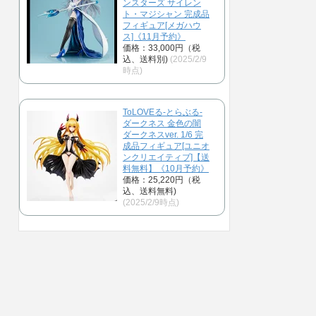
ンスターズ サイレン
ト・マジシャン 完成品
フィギュア[メガハウ
ス]《11月予約》
価格：33,000円（税
込、送料別)
(2025/2/9
時点)
ToLOVEる-とらぶる-
ダークネス 金色の闇
ダークネスver. 1/6 完
成品フィギュア[ユニオ
ンクリエイティブ]【送
料無料】《10月予約》
価格：25,220円（税
込、送料無料)
(2025/2/9時点)