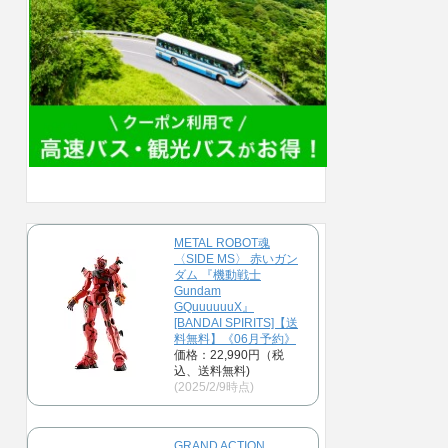
METAL ROBOT魂
〈SIDE MS〉 赤いガン
ダム 『機動戦士
Gundam
GQuuuuuuX』
[BANDAI SPIRITS]【送
料無料】《06月予約》
価格：22,990円（税
込、送料無料)
(2025/2/9時点)
GRAND ACTION