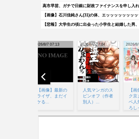
高市早苗、ガチで日銀に財政ファイナンスを申し入
【画像】石川佳純さん(31)の体、エッッッッッッッ
【悲報】大学生の頃に出会った小学生と結婚した男、め
026/8/7 07:13
2026/8/7 07:04
2026/8/7 10:20
20
【画像】最新の
人気マンガのス
【画像】ニジガ
ライザ、まだイ
ピンオフ（作者
ク京まふドスケ
ケる...
別人）...
ベ人魚の描き下
ろしイラスト
【ラブ...