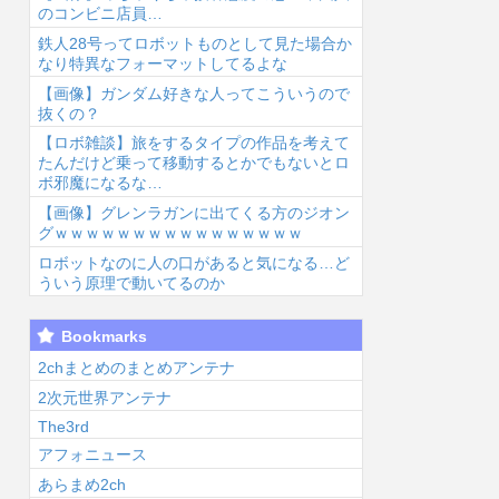
のコンビニ店員…
鉄人28号ってロボットものとして見た場合か
なり特異なフォーマットしてるよな
【画像】ガンダム好きな人ってこういうので
抜くの？
【ロボ雑談】旅をするタイプの作品を考えて
6/8/7 08:49
2026/8/7 08:25
2026/8/7 07:25
2026
たんだけど乗って移動するとかでもないとロ
ボ邪魔になるな…
【画像】グレンラガンに出てくる方のジオン
グｗｗｗｗｗｗｗｗｗｗｗｗｗｗｗｗ
ロボットなのに人の口があると気になる…ど
ういう原理で動いてるのか
福田雄一「新ケ
太鼓の達人、ゲ
【ヤニねこ】こ
【
Bookmarks
ロロに福田組が
ーム内の一部フ
の子の末路が心
穏
出ます！」→爆
ォント変更へ
配でならない...
重
2chまとめのまとめアンテナ
死 ちいかわの
値上げの影響
く
2次元世界アンテナ
督...
か...
The3rd
アフォニュース
あらまめ2ch