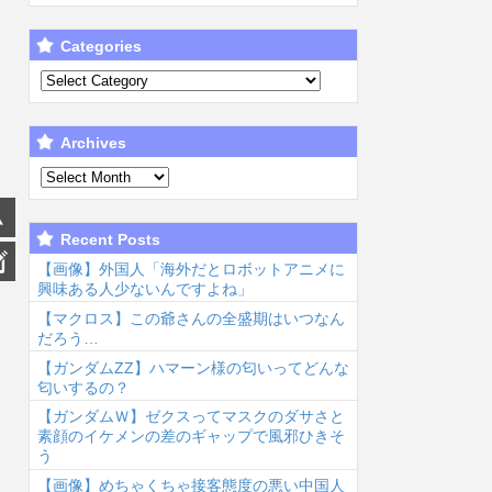
Categories
Archives
Recent Posts
【画像】外国人「海外だとロボットアニメに
興味ある人少ないんですよね」
【マクロス】この爺さんの全盛期はいつなん
だろう…
【ガンダムΖΖ】ハマーン様の匂いってどんな
匂いするの？
【ガンダムＷ】ゼクスってマスクのダサさと
素顔のイケメンの差のギャップで風邪ひきそ
う
【画像】めちゃくちゃ接客態度の悪い中国人