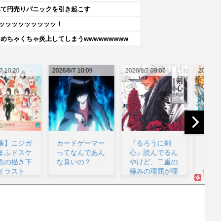
れて円売りパニックを引き起こす
ッッッッッッッッッッ！
ちゃくちゃ炎上してしまうwwwwwwwww
26/8/7 10:09
2026/8/7 09:07
2026/8/7 08:53
202
カードゲーマー
『るろうに剣
【悲報】ドラゴ
ってなんであん
心』読んでるん
ンボールベジー
な臭いの？...
やけど、二重の
タ「誰だこんな
極みの理屈が理
使えないゴミを
解出来...
呼ん...
監