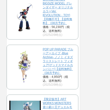
BIGSIZE MODEL グレ
ンダイザー オリジナル
カラーVer.
[EVOLUTION・TOY]
【同梱不可】【送料無
料】《08月予約》
価格：56,230円（税
込、送料無料)
(2025/2/9時点)
POP UP PARADE ブル
ーアーカイブ -Blue
Archive- ノノミ イタズ
ラ☆ストレート フィギ
ュア[グッドスマイルカ
ンパニー]【送料無料】
《08月予約》
価格：4,950円（税
込、送料無料)
(2025/2/9時点)
【限定販売】ART
WORKS MONSTERS
遊☆戯☆王デュエルモ