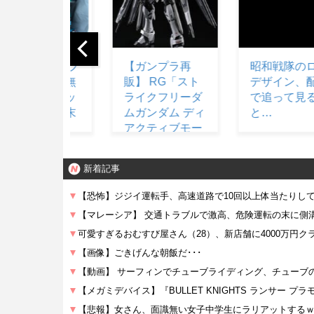
【ガンプラ再
昭和戦隊のロボ
結局
販】 RG「スト
デザイン、配信
ブラン
ライクフリーダ
で追って見る
が一
ムガンダム ディ
と…
ない
アクティブモー
ド」ほか【11時
予約開始】
新着記事