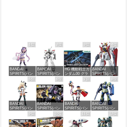
1位
2位
3位
4位
BANDAI
BANDAI
HG 機動戦士ガ
BANDAI
SPIRITS(バン
SPIRITS(バン
ンダム00 グラ
SPIRITS(バン
ダイ スピリッ
ダイ スピリッ
ハム専用ユニ
ダイ スピリッ
5位
6位
7位
8位
ツ) 30MS SIS-
ツ) 機動警察パ
オンフラッグ
ツ) HGAW 機
J00 メルンジ
トレイバー
カスタム 1/144
動新世紀ガン
ャ[カラーA] 色
EZY RG 1/48
スケール 色分
ダムX ガンダ
分け済みプラ
AV-98Plus (イ
け済みプラモ
ムエアマスタ
モデル
ングラム・プ
デル
ー 1/144スケー
BANDAI
BANDAI
BANDAI
BANDAI
ラス) 色分け済
ル 色分け済み
SPIRITS(バン
SPIRITS(バン
SPIRITS(バン
SPIRITS(バン
みプラモデル
プラモデル
価格：¥4,200
価格：¥1,800
ダイスピリッ
ダイ スピリッ
ダイ スピリッ
ダイ スピリッ
9位
10位
11位
12位
ツ) 30MS SIS-
ツ) HGUC 機動
ツ) 30MS
ツ) HGUC
価格：¥6,000
価格：¥3,000
H00 セスティ
戦士ガンダム
Fate/Grand
1/144 HGUC
エ[カラーC] 色
ザクI(黒い三連
Order アルトリ
MS-05BザクI