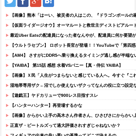
【画像】熊本「はーい、被災者の人はこの、『ドラゴンボールの家』みた
【仮面ライダージオウ】オーマルートと救世主ディストピアルー
最近Uber Eatsの配達員になった者なんやが、配達員に何か要
【ウルトラセブン】 ロボット長官が登場！！YouTubeで「第四
【AM4】 さすがにDDR5へ乗り換えるタイミング逃し感が半端な
【YAIBA】 第15話 感想 水着VSバニー【真・侍伝 YAIBA】
【画像】Ｘ民「人生がつまらないと感じている人へ。今すぐ『これ』をやっ
湿地帯専用ザク←沼でしか使えないザクってなんの役に立つ設定
【遊戯王】ヤドカリューで900レス目指すスレ
【ハンターハンター】再登場するかな
【画像】からかい上手の高木さん作者さん、ひさびさにからかい上手の高木さ
正直ザ・ビートルズって過大評価されすぎじゃねないか？
フィギュアの出来の良い悪いの基準ってどこで決まるの