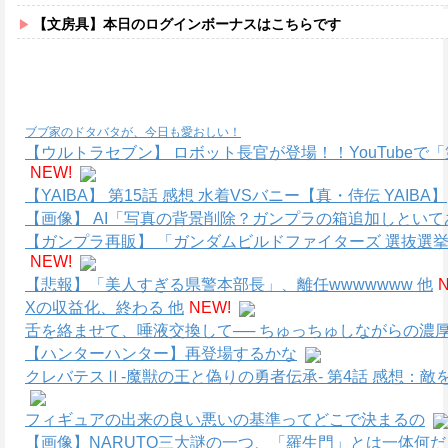
【文房具】本日のログインボーナスはこちらです
ブブ家のドタバタが、今日も愛おしい！
【ウルトラセブン】 ロボット長官が登場！！YouTube
NEW!
【YAIBA】 第15話 感想 水着VSバニー【真・侍伝 YAIBA】
【画像】 AI「写真の背景削除？ガンプラの箱追加しといてあ
【ガンプラ再販】 「ガンダムビルドファイターズ 選抜選
NEW!
【悲報】「美人すぎる県警本部長」、離任wwwwwww 他
Xの収益化、終わる 他
NEW!
舌を絡ませて、唾液交換して── ちゅっちゅしながらの濃厚
【ハンターハンター】再登場するかな
クレバテスⅡ-魔獣の王と偽りの勇者伝承- 第4話 感想：
フィギュアの出来の良い悪いの基準ってどこで決まるの
【画像】NARUTO三大謎の一つ、「羅生門」とは一体何