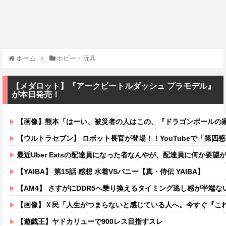
ホーム
ホビー・玩具
【メダロット】『アークビートルダッシュ プラモデル』
が本日発売！
【画像】熊本「はーい、被災者の人はこの、『ドラゴンボールの家』みた
【ウルトラセブン】 ロボット長官が登場！！YouTubeで「第四
最近Uber Eatsの配達員になった者なんやが、配達員に何か要
【YAIBA】 第15話 感想 水着VSバニー【真・侍伝 YAIBA】
【AM4】 さすがにDDR5へ乗り換えるタイミング逃し感が半端な
【画像】Ｘ民「人生がつまらないと感じている人へ。今すぐ『これ』をやっ
【遊戯王】ヤドカリューで900レス目指すスレ