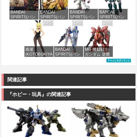
分け済みプラ
星仕様) 1/144
ア・キャスタ
(機動戦士ガン
モデル
スケール 色分
ー 色分け済み
ダム)
BANDAI
BANDAI
BANDAI
BANDAI
け済みプラモ
プラモデル
SPIRITS(バン
SPIRITS(バン
SPIRITS(バン
SPIRITS(バン
デル
価格：¥4,500
価格：¥2,300
ダイ スピリッ
ダイ スピリッ
ダイ スピリッ
ダイ スピリッ
13位
14位
15位
価格：¥7,800
ツ) HGUC
ツ) HGUC 機動
ツ) HGUC 195
ツ) HG 機動新
価格：¥2,180
1/144 ザクII
戦士ガンダム
機動戦士Zガン
世紀ガンダムX
(ガルマ専用機)
MSM-03 ゴッ
ダム キュベレ
ガンダムレオ
(機動戦士ガン
グ 1/144スケー
イ 1/144スケー
パルド 1/144ス
ダム)
ル 色分け済み
ル 色分け済み
ケール 色分け
壽屋
BANDAI
MG 機動戦士
プラモデル
プラモデル
済みプラモデ
(KOTOBUKIYA
SPIRITS(バン
ガンダム 逆襲
ル
価格：¥2,982
) フレームアー
ダイ スピリッ
のシャア MSN-
価格：¥2,280
価格：¥2,200
ムズ・ガール
ツ) FULL
04 サザビー
価格：¥3,800
ドゥルガー
MECHANICS
Ver.Ka 1/100ス
I〈Bunny
機動戦士ガン
ケール 色分け
Style〉 全高約
ダム 水星の魔
済みプラモデ
関連記事
180mm ノンス
女 ガンダムエ
ル
ケール プラモ
アリアル 1/100
デル
スケール 色分
『ホビー・玩具』の関連記事
価格：¥13,980
け済みプラモ
デル
価格：¥11,800
価格：¥4,280