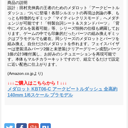
商品の説明
設計：田村充伸真の王者のためのメダロット「アークビートル
ダッシュ」ついに登場！各部シルエットの再現は勿論の事、も
っとも特徴的なギミック「マイティレクリスモード」へメダチ
ェンジが可能です！「特製台詞シート＆スタンドパーツ」「背
中にメダルを装着可能」等、シリーズ恒例の仕様も網羅してお
ります。ゲームの中でも印象的だったパーツの組み換えギミッ
クはプラモデルでも健在。同シリーズのメダロットとパーツを
組み換え、自分だけのメダロットを作れます。フェイスバイザ
ーは塗装済みパーツ2個と未塗装(クリアーグリーン成型)パーツ
1個の計3種付属し、お好みのシチュエーションを再現可能で
す。本体もマルチカラーキットですので、組立てるだけで設定
に近い配色に仕上がります。
(Amazon.co.jpより)
↓↓↓ご購入はこちらから！↓↓↓
メダロット KBT06-C アークビートルダッシュ 全高約
140mm 1/6スケール プラモデル