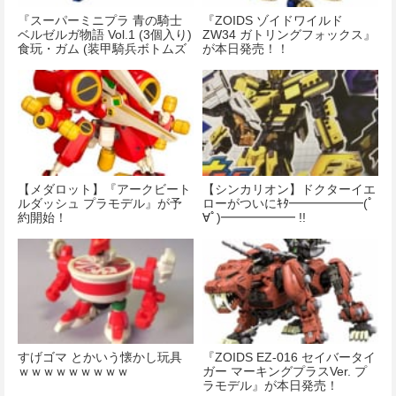
『スーパーミニプラ 青の騎士
『ZOIDS ゾイドワイルド
ベルゼルガ物語 Vol.1 (3個入り)
ZW34 ガトリングフォックス』
食玩・ガム (装甲騎兵ボトムズ
が本日発売！！
青の騎士ベルゼルガ物語 小説
版)』が予約開始！
【メダロット】『アークビート
【シンカリオン】ドクターイエ
ルダッシュ プラモデル』が予
ローがついにｷﾀ━━━━━━(ﾟ
約開始！
∀ﾟ)━━━━━━ !!
すげゴマ とかいう懐かし玩具
『ZOIDS EZ-016 セイバータイ
ｗｗｗｗｗｗｗｗｗ
ガー マーキングプラスVer. プ
ラモデル』が本日発売！