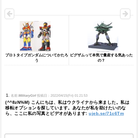
プロトタイプガンダムについてかたろ
ビグザムって本気で量産する気あった
う
の？
名前:
MilitaryGirl
投稿日：2022/04/15(Fri) 01:21:53
(^^8zN%M) こんにちは、私はウクライナから来ました。私は
移転オプションを探しています。あなたが私を助けたいのな
ら、ここに私の写真とビデオがあります:
ujeb.se/71c6Tm