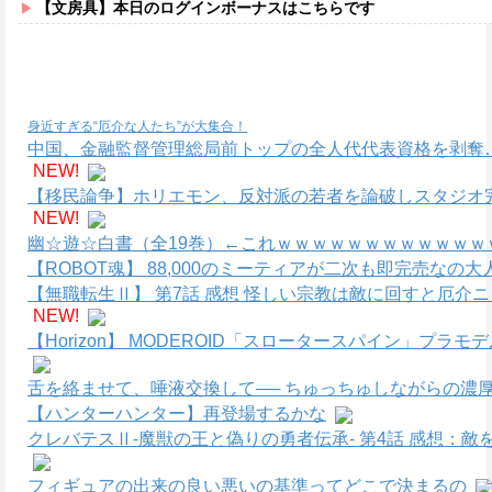
【文房具】本日のログインボーナスはこちらです
身近すぎる“厄介な人たち”が大集合！
中国、金融監督管理総局前トップの全人代代表資格を剥奪
NEW!
【移民論争】ホリエモン、反対派の若者を論破しスタジオ
NEW!
幽☆遊☆白書（全19巻）←これｗｗｗｗｗｗｗｗｗｗｗｗ
【ROBOT魂】 88,000のミーティアが二次も即完売なの
【無職転生Ⅱ】 第7話 感想 怪しい宗教は敵に回すと厄介
NEW!
【Horizon】 MODEROID「スロータースパイン」プラ
舌を絡ませて、唾液交換して── ちゅっちゅしながらの濃厚
【ハンターハンター】再登場するかな
クレバテスⅡ-魔獣の王と偽りの勇者伝承- 第4話 感想：
フィギュアの出来の良い悪いの基準ってどこで決まるの