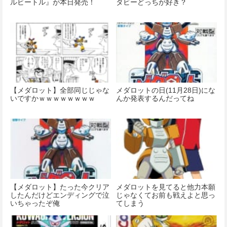
ルビートル』が本日発売！
タビーどっちが好き？
【メダロット】全部同じじゃな
メダロットの日(11月28日)にな
いですかｗｗｗｗｗｗｗｗ
んか発表するんだってね
【メダロット】たった今クリア
メダロットを見てると他力本願
したんだけどエンディングで泣
じゃなくてお前も戦えよと思っ
いちゃったぞ俺
てしまう