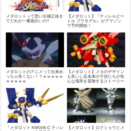
メダロットって思い出補正抜き
【メダロット】『ティレルビー
でどれが一番面白いの?
トル プラモデル』がアマゾン
で予約開始！
メダロットのアニメって出来め
【メダロット】メカのデザイン
っちゃ良くない！？ｗｗｗｗｗ
も良いし近未来の子供たちが色
ｗｗｗｗｗ
んな場所を冒険するストーリー
も大好きなの
『メダロット KWG06-C ティレ
【メダロット】ロクショウとメ