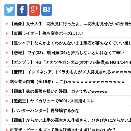
【画像】女子大生「花火見に行ったよ」→花火を見せたいのか自分を見せ
【仮面ライダー】俺も変身ポーズほしい
【逆シャア】なんかよくわかんないまま隕石が落ちなくていい感じに
【悲報】 ワイ(33)、明日嫁(34)と妊活しないといけなくて辛い
【ガンプラ】 RG「アカツキガンダム(オオワシ装備)& HG 1/144 ゼウスシルエット + カスタムジョイントパーツセット」【
【驚愕】 インドネシア、[ドラえもんが16人発見されるｗｗｗｗ
幽☆遊☆白書（全19巻）←これｗｗｗｗｗｗｗｗｗｗｗｗｗｗ
【画像】株の暴落を描いた漫画、ガチで怖いwwwww
【遊戯王】ヤドカリューで900レス目指すスレ
【ハンターハンター】再登場するかな
【画像】からかい上手の高木さん作者さん、ひさびさにからかい上手の高木さ
正直ザ・ビートルズって過大評価されすぎじゃねないか？