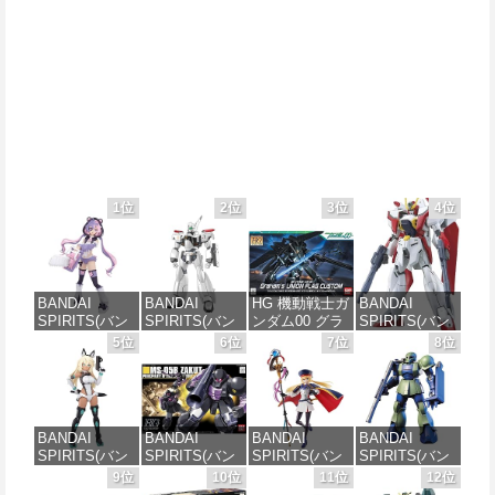
1位
2位
3位
4位
BANDAI
BANDAI
HG 機動戦士ガ
BANDAI
SPIRITS(バン
SPIRITS(バン
ンダム00 グラ
SPIRITS(バン
ダイ スピリッ
ダイ スピリッ
ハム専用ユニ
ダイ スピリッ
5位
6位
7位
8位
ツ) 30MS SIS-
ツ) 機動警察パ
オンフラッグ
ツ) HGAW 機
J00 メルンジ
トレイバー
カスタム 1/144
動新世紀ガン
ャ[カラーA] 色
EZY RG 1/48
スケール 色分
ダムX ガンダ
分け済みプラ
AV-98Plus (イ
け済みプラモ
ムエアマスタ
モデル
ングラム・プ
デル
ー 1/144スケー
BANDAI
BANDAI
BANDAI
BANDAI
ラス) 色分け済
ル 色分け済み
SPIRITS(バン
SPIRITS(バン
SPIRITS(バン
SPIRITS(バン
みプラモデル
プラモデル
価格：¥4,200
価格：¥1,800
ダイスピリッ
ダイ スピリッ
ダイ スピリッ
ダイ スピリッ
9位
10位
11位
12位
ツ) 30MS SIS-
ツ) HGUC 機動
ツ) 30MS
ツ) HGUC