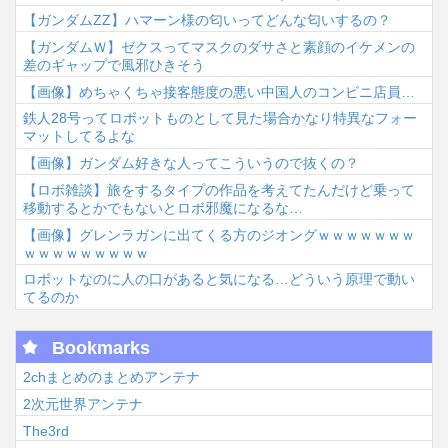
【ガンダムΖΖ】ハマーン様の匂いってどんな匂いするの？
【ガンダムＷ】ゼクスってマスクのダサさと素顔のイケメンの
差のギャップで風邪ひきそう
【画像】めちゃくちゃ接客態度の悪い中国人のコンビニ店員…
鉄人28号ってロボットものとして見た場合かなり特異なフォー
マットしてるよな
【画像】ガンダム好きな人ってこういうので抜くの？
【ロボ雑談】旅をするタイプの作品を考えてたんだけど乗って
移動するとかでもないとロボ邪魔になるな…
【画像】グレンラガンに出てくる方のジオングｗｗｗｗｗｗｗ
ｗｗｗｗｗｗｗｗｗ
ロボットなのに人の口があると気になる…どういう原理で動い
てるのか
Bookmarks
2chまとめのまとめアンテナ
2次元世界アンテナ
The3rd