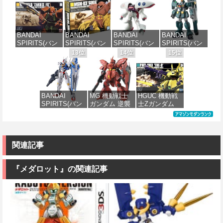
価格：¥6,600
価格：¥3,600
H00 セスティ
戦士ガンダム
Fate/Grand
1/144 HGUC
エ[カラーC] 色
ザクI(黒い三連
Order アルトリ
MS-05BザクI
分け済みプラ
星仕様) 1/144
ア・キャスタ
(機動戦士ガン
モデル
スケール 色分
ー 色分け済み
ダム)
BANDAI
BANDAI
BANDAI
BANDAI
け済みプラモ
プラモデル
SPIRITS(バン
SPIRITS(バン
SPIRITS(バン
SPIRITS(バン
デル
価格：¥4,500
価格：¥2,300
ダイ スピリッ
ダイ スピリッ
ダイ スピリッ
ダイ スピリッ
13位
14位
15位
価格：¥7,800
ツ) HGUC
ツ) HGUC 機動
ツ) HGUC 195
ツ) HG 機動新
価格：¥2,202
1/144 ザクII
戦士ガンダム
機動戦士Zガン
世紀ガンダムX
(ガルマ専用機)
MSM-03 ゴッ
ダム キュベレ
ガンダムレオ
(機動戦士ガン
グ 1/144スケー
イ 1/144スケー
パルド 1/144ス
ダム)
ル 色分け済み
ル 色分け済み
ケール 色分け
BANDAI
MG 機動戦士
HGUC 機動戦
プラモデル
プラモデル
済みプラモデ
SPIRITS(バン
ガンダム 逆襲
士Zガンダム
ル
価格：¥2,982
ダイ スピリッ
のシャア MSN-
PMX-003 ジ・
価格：¥2,280
価格：¥2,200
ツ) FULL
04 サザビー
オ 1/144スケー
価格：¥3,777
MECHANICS
Ver.Ka 1/100ス
ル 色分け済み
機動戦士ガン
ケール 色分け
プラモデル
ダム 水星の魔
済みプラモデ
関連記事
女 ガンダムエ
ル
価格：¥4,199
アリアル 1/100
スケール 色分
『メダロット』の関連記事
価格：¥13,680
け済みプラモ
デル
価格：¥4,822