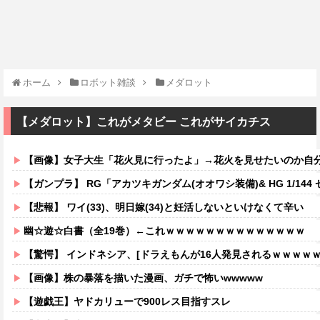
ホーム
ロボット雑談
メダロット
【メダロット】これがメタビー これがサイカチス
【画像】女子大生「花火見に行ったよ」→花火を見せたいのか自分を見せ
【ガンプラ】 RG「アカツキガンダム(オオワシ装備)& HG 1/144 ゼウスシルエット + カスタムジョイントパーツセット」【
【悲報】 ワイ(33)、明日嫁(34)と妊活しないといけなくて辛い
幽☆遊☆白書（全19巻）←これｗｗｗｗｗｗｗｗｗｗｗｗｗｗ
【驚愕】 インドネシア、[ドラえもんが16人発見されるｗｗｗｗ
【画像】株の暴落を描いた漫画、ガチで怖いwwwww
【遊戯王】ヤドカリューで900レス目指すスレ