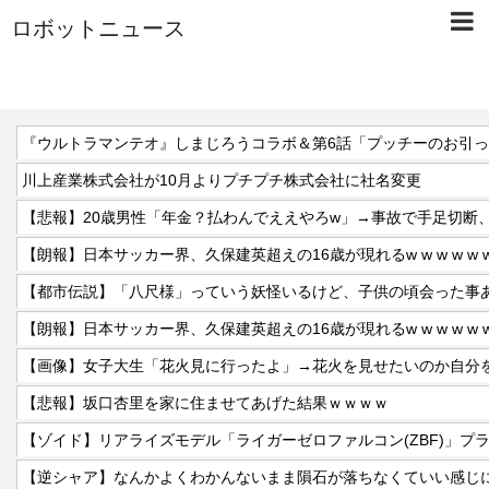
ロボットニュース
『ウルトラマンテオ』しまじろうコラボ＆第6話「プッチーのお引
川上産業株式会社が10月よりプチプチ株式会社に社名変更
【朗報】日本サッカー界、久保建英超えの16歳が現れるw w w w w w w w w
【都市伝説】「八尺様」っていう妖怪いるけど、子供の頃会った事
【朗報】日本サッカー界、久保建英超えの16歳が現れるw w w w w w w w w
【悲報】坂口杏里を家に住ませてあげた結果ｗｗｗｗ
【ゾイド】リアライズモデル「ライガーゼロファルコン(ZBF)」プ