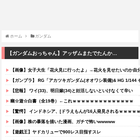
ホーム
ガンダム
【ガンダムおっちゃん】アッザムまたでたんか…
【画像】女子大生「花火見に行ったよ」→花火を見せたいのか自分を見せ
【ガンプラ】 RG「アカツキガンダム(オオワシ装備)& HG 1/144 ゼウスシルエット + カスタムジョイントパーツセット」【
【悲報】 ワイ(33)、明日嫁(34)と妊活しないといけなくて辛い
幽☆遊☆白書（全19巻）←これｗｗｗｗｗｗｗｗｗｗｗｗｗｗ
【驚愕】 インドネシア、[ドラえもんが16人発見されるｗｗｗｗ
【画像】株の暴落を描いた漫画、ガチで怖いwwwww
【遊戯王】ヤドカリューで900レス目指すスレ