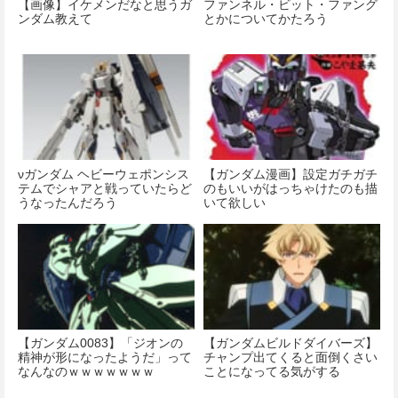
【画像】イケメンだなと思うガ
ファンネル・ビット・ファング
ンダム教えて
とかについてかたろう
νガンダム ヘビーウェポンシス
【ガンダム漫画】設定ガチガチ
テムでシャアと戦っていたらど
のもいいがはっちゃけたのも描
うなったんだろう
いて欲しい
【ガンダム0083】「ジオンの
【ガンダムビルドダイバーズ】
精神が形になったようだ」って
チャンプ出てくると面倒くさい
なんなのｗｗｗｗｗｗｗ
ことになってる気がする