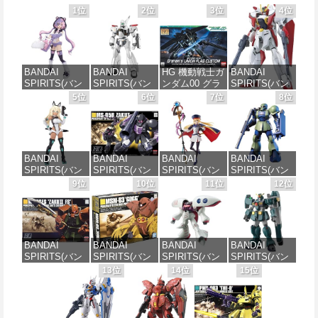
1位
2位
3位
4位
BANDAI
BANDAI
HG 機動戦士ガ
BANDAI
SPIRITS(バン
SPIRITS(バン
ンダム00 グラ
SPIRITS(バン
ダイ スピリッ
ダイ スピリッ
ハム専用ユニ
ダイ スピリッ
5位
6位
7位
8位
ツ) 30MS SIS-
ツ) 機動警察パ
オンフラッグ
ツ) HGAW 機
J00 メルンジ
トレイバー
カスタム 1/144
動新世紀ガン
ャ[カラーA] 色
EZY RG 1/48
スケール 色分
ダムX ガンダ
分け済みプラ
AV-98Plus (イ
け済みプラモ
ムエアマスタ
モデル
ングラム・プ
デル
ー 1/144スケー
BANDAI
BANDAI
BANDAI
BANDAI
ラス) 色分け済
ル 色分け済み
SPIRITS(バン
SPIRITS(バン
SPIRITS(バン
SPIRITS(バン
みプラモデル
プラモデル
価格：¥4,200
価格：¥1,800
ダイスピリッ
ダイ スピリッ
ダイ スピリッ
ダイ スピリッ
9位
10位
11位
12位
ツ) 30MS SIS-
ツ) HGUC 機動
ツ) 30MS
ツ) HGUC
価格：¥6,600
価格：¥3,600
H00 セスティ
戦士ガンダム
Fate/Grand
1/144 HGUC
エ[カラーC] 色
ザクI(黒い三連
Order アルトリ
MS-05BザクI
分け済みプラ
星仕様) 1/144
ア・キャスタ
(機動戦士ガン
モデル
スケール 色分
ー 色分け済み
ダム)
BANDAI
BANDAI
BANDAI
BANDAI
け済みプラモ
プラモデル
SPIRITS(バン
SPIRITS(バン
SPIRITS(バン
SPIRITS(バン
デル
価格：¥4,500
価格：¥2,300
ダイ スピリッ
ダイ スピリッ
ダイ スピリッ
ダイ スピリッ
13位
14位
15位
価格：¥7,800
ツ) HGUC
ツ) HGUC 機動
ツ) HGUC 195
ツ) HG 機動新
価格：¥2,202
1/144 ザクII
戦士ガンダム
機動戦士Zガン
世紀ガンダムX
(ガルマ専用機)
MSM-03 ゴッ
ダム キュベレ
ガンダムレオ
(機動戦士ガン
グ 1/144スケー
イ 1/144スケー
パルド 1/144ス