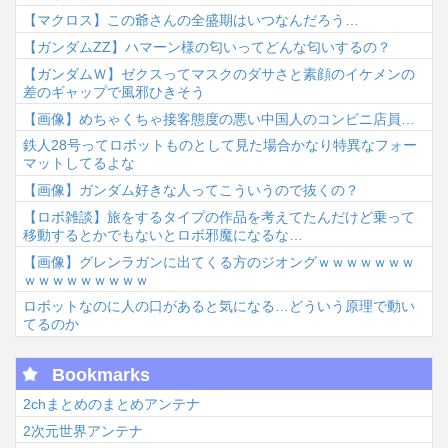
【マクロス】この爺さんの全盛期はいつなんだろう…
【ガンダムΖΖ】ハマーン様の匂いってどんな匂いするの？
【ガンダムＷ】ゼクスってマスクのダサさと素顔のイケメンの
差のギャップで風邪ひきそう
【画像】めちゃくちゃ接客態度の悪い中国人のコンビニ店員…
鉄人28号ってロボットものとして見た場合かなり特異なフォー
マットしてるよな
【画像】ガンダム好きな人ってこういうので抜くの？
【ロボ雑談】旅をするタイプの作品を考えてたんだけど乗って
移動するとかでもないとロボ邪魔になるな…
【画像】グレンラガンに出てくる方のジオングｗｗｗｗｗｗｗ
ｗｗｗｗｗｗｗｗｗ
ロボットなのに人の口があると気になる…どういう原理で動い
てるのか
Bookmarks
2chまとめのまとめアンテナ
2次元世界アンテナ