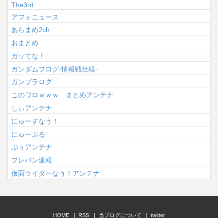
The3rd
アフォニュース
あらまめ2ch
おまとめ
ガッてな！
ガンダムブログ-情報戦仕様-
ガンプラログ
このワロｗｗｗ まとめアンテナ
しぃアンテナ
にゅーすなう！
にゅーぷる
ぷぅアンテナ
プレバン速報
仮面ライダーなう！アンテナ
HOME
RSS
当ブログについて
twitter