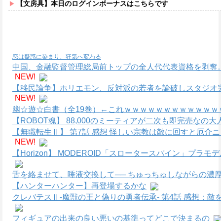
【文房具】本日のログインボーナスはこちらです
恋は疑惑に染まり、狂気へ変わる
中国、金融監督管理総局前トップの全人代代表資格を剥奪
NEW!
【移民論争】ホリエモン、反対派の若者を論破しスタジオ
NEW!
幽☆遊☆白書（全19巻）←これｗｗｗｗｗｗｗｗｗｗｗｗ
【ROBOT魂】 88,000のミーティアが二次も即完売なの
【無職転生Ⅱ】 第7話 感想 怪しい宗教は敵に回すと厄介
NEW!
【Horizon】 MODEROID「スロータースパイン」プラ
舌を絡ませて、唾液交換して── ちゅっちゅしながらの濃厚
【ハンターハンター】再登場するかな
クレバテスⅡ-魔獣の王と偽りの勇者伝承- 第4話 感想：
フィギュアの出来の良い悪いの基準ってどこで決まるの