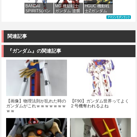
ダム)
ル 色分け済み
ル 色分け済み
ケール 色分け
BANDAI
MG 機動戦士
HGUC 機動戦
プラモデル
プラモデル
済みプラモデ
SPIRITS(バン
ガンダム 逆襲
士Zガンダム
ル
価格：¥2,982
ダイ スピリッ
のシャア MSN-
PMX-003 ジ・
価格：¥2,280
価格：¥2,200
ツ) FULL
04 サザビー
オ 1/144スケー
価格：¥3,777
MECHANICS
Ver.Ka 1/100ス
ル 色分け済み
機動戦士ガン
ケール 色分け
プラモデル
ダム 水星の魔
済みプラモデ
関連記事
女 ガンダムエ
ル
価格：¥4,199
アリアル 1/100
スケール 色分
『ガンダム』の関連記事
価格：¥13,680
け済みプラモ
デル
価格：¥4,822
【画像】物理法則が乱れた時の
【F90】ガンダム世界ってよく
ガンダムがこれｗｗｗｗｗｗｗ
２号機奪われるよね
ｗｗ