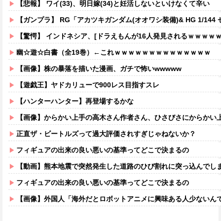
【悲報】 ワイ(33)、明日嫁(34)と妊活しないといけなくて辛い
【ガンプラ】 RG「アカツキガンダム(オオワシ装備)& HG 1/144 ゼウスシルエット + カスタムジョイントパーツセット」【
【驚愕】 インドネシア、[ドラえもんが16人発見されるｗｗｗｗ
幽☆遊☆白書（全19巻）←これｗｗｗｗｗｗｗｗｗｗｗｗｗｗ
【画像】株の暴落を描いた漫画、ガチで怖いwwwww
【遊戯王】ヤドカリューで900レス目指すスレ
【ハンターハンター】再登場するかな
【画像】からかい上手の高木さん作者さん、ひさびさにからかい上手の高木さ
正直ザ・ビートルズって過大評価されすぎじゃねないか？
フィギュアの出来の良い悪いの基準ってどこで決まるの
【動画】熊本地震で突然発生した道路のひび割れに突っ込んでし
フィギュアの出来の良い悪いの基準ってどこで決まるの
【画像】外国人「海外だとロボットアニメに興味ある人少ないん