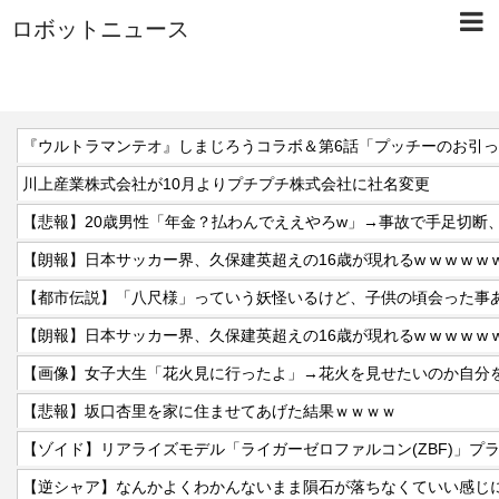
ロボットニュース
『ウルトラマンテオ』しまじろうコラボ＆第6話「プッチーのお引
川上産業株式会社が10月よりプチプチ株式会社に社名変更
【朗報】日本サッカー界、久保建英超えの16歳が現れるw w w w w w w w w
【都市伝説】「八尺様」っていう妖怪いるけど、子供の頃会った事
【朗報】日本サッカー界、久保建英超えの16歳が現れるw w w w w w w w w
【悲報】坂口杏里を家に住ませてあげた結果ｗｗｗｗ
【ゾイド】リアライズモデル「ライガーゼロファルコン(ZBF)」プ