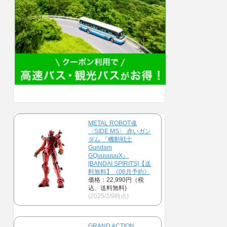
METAL ROBOT魂
〈SIDE MS〉 赤いガン
ダム 『機動戦士
Gundam
GQuuuuuuX』
[BANDAI SPIRITS]【送
料無料】《06月予約》
価格：22,990円（税
込、送料無料)
(2025/2/9時点)
GRAND ACTION