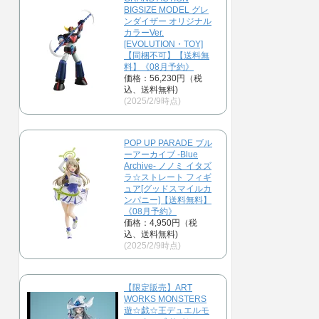
BIGSIZE MODEL グレ
ンダイザー オリジナル
カラーVer.
[EVOLUTION・TOY]
【同梱不可】【送料無
料】《08月予約》
価格：56,230円（税
込、送料無料)
(2025/2/9時点)
POP UP PARADE ブル
ーアーカイブ -Blue
Archive- ノノミ イタズ
ラ☆ストレート フィギ
ュア[グッドスマイルカ
ンパニー]【送料無料】
《08月予約》
価格：4,950円（税
込、送料無料)
(2025/2/9時点)
【限定販売】ART
WORKS MONSTERS
遊☆戯☆王デュエルモ