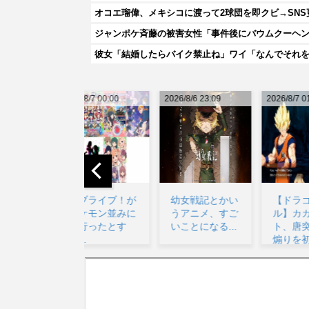
オコエ瑠偉、メキシコに渡って2球団を即クビ→SNS
ジャンポケ斉藤の被害女性「事件後にバウムクーヘン売
彼女「結婚したらバイク禁止ね」ワイ「なんでそれ
026/8/7 00:00
2026/8/6 23:09
2026/8/7 01:53
20
ラブライブ！が
幼女戦記とかい
【ドラゴンボー
ポケモン並みに
うアニメ、すご
ル】カカロッ
流行ったとす
いことになる...
ト、唐突に独身
る...
煽りを初めてし
まう…...