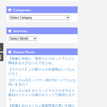
Categories
Archives
Recent Posts
【画像】外国人「海外だとロボットアニメに
興味ある人少ないんですよね」
【マクロス】この爺さんの全盛期はいつなん
だろう…
【ガンダムΖΖ】ハマーン様の匂いってどんな
匂いするの？
【ガンダムＷ】ゼクスってマスクのダサさと
素顔のイケメンの差のギャップで風邪ひきそ
う
【画像】めちゃくちゃ接客態度の悪い中国人