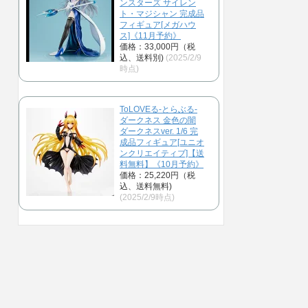
ンスターズ サイレン
ト・マジシャン 完成品
フィギュア[メガハウ
ス]《11月予約》
価格：33,000円（税
込、送料別)
(2025/2/9
時点)
ToLOVEる-とらぶる-
ダークネス 金色の闇
ダークネスver. 1/6 完
成品フィギュア[ユニオ
ンクリエイティブ]【送
料無料】《10月予約》
価格：25,220円（税
込、送料無料)
(2025/2/9時点)