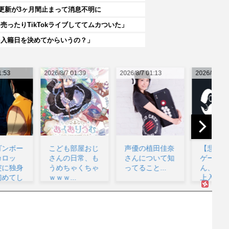
更新が3ヶ月間止まって消息不明に
ったりTikTokライブしててムカついた」
を入籍日を決めてからいうの？」
26/8/7 01:39
2026/8/7 01:13
2026/8/7 01:11
202
こども部屋おじ
声優の植田佳奈
【悲報】 同人
【
さんの日常、も
さんについて知
ゲーサークルさ
うめちゃくちゃ
ってること...
ん、Steamの売
ｗｗｗ...
上入金を銀行
な
に...