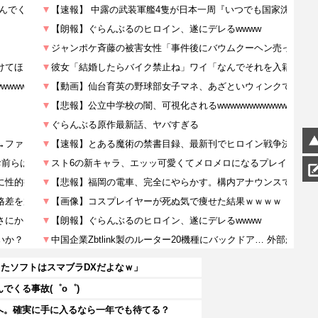
たソフトはスマブラDXだよなｗ」
でくる事故(゜o゜)
へ。確実に手に入るなら一年でも待てる？