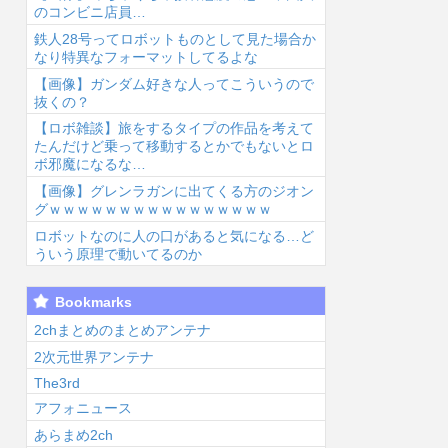
のコンビニ店員…
鉄人28号ってロボットものとして見た場合か
なり特異なフォーマットしてるよな
【画像】ガンダム好きな人ってこういうので
抜くの？
【ロボ雑談】旅をするタイプの作品を考えて
6/8/7 01:01
2026/8/7 00:11
2026/8/7 00:09
2026
たんだけど乗って移動するとかでもないとロ
ボ邪魔になるな…
【画像】グレンラガンに出てくる方のジオン
グｗｗｗｗｗｗｗｗｗｗｗｗｗｗｗｗ
ロボットなのに人の口があると気になる…ど
ういう原理で動いてるのか
画像】Netflix
今さら北斗の拳
FGOのリリスさ
【
Bookmarks
版『リボンの騎
のアニメ見てる
ん、謎のSKB水
イ
士』、とんでも
けど...
着を着るwww...
プ
2chまとめのまとめアンテナ
い事にな...
す
2次元世界アンテナ
ば
The3rd
アフォニュース
あらまめ2ch