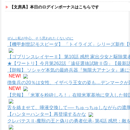
【文房具】本日のログインボーナスはこちらです
ぜんぶ私が中心、そう思われたくないのに
【機甲創世記モスピーダ】 「トイライズ」シリーズ新作【
【ゴブリンスレイヤーⅡ】 第10話 感想 家出少女と駆除業
★【ワートリ】今月第262話「遠征選抜試験Ⅱ⑤」【最新
【朗報】 ソシャゲ本気の最終兵器『無限大アナンタ』遂
NEW!
徴集兵の20％は女性、イザベラ王女の姿も…デンマークが
NEW!
【悲報】「米軍を粉砕しろ！」在韓米軍基地に突入した韓国
舌を絡ませて、唾液交換して── ちゅっちゅしながらの濃厚
【ハンターハンター】再登場するかな
クレバテスⅡ-魔獣の王と偽りの勇者伝承- 第4話 感想：