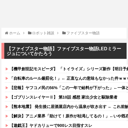
ホーム
ロボット雑談
ファイブスター物語
【ファイブスター物語】ファイブスター物語LEDミラー
ジュについてかたろう
【機甲創世記モスピーダ】 「トイライズ」シリーズ新作【明日予
「自転車のルール厳罰化！」← 正直なんの意味もなかった件ｗｗ
【悲報】ヤフコメ民の56%「この一年で給料が下がった」←一体どんな仕
【ゴブリンスレイヤーⅡ】 第10話 感想 家出少女と駆除業者
【熊本地震】 発生後に居酒屋店内から温泉が吹き出す ← これ前
【解決】アニメ業界「助けて！原作が枯渇してるの！」←いや既存作
【遊戯王】ヤドカリューで900レス目指すスレ