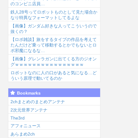
のコンビニ店員…
鉄人28号ってロボットものとして見た場合か
なり特異なフォーマットしてるよな
【画像】ガンダム好きな人ってこういうので
抜くの？
【ロボ雑談】旅をするタイプの作品を考えて
6/8/7 05:19
2026/8/7 05:09
2026/8/7 04:47
2026
たんだけど乗って移動するとかでもないとロ
ボ邪魔になるな…
【画像】グレンラガンに出てくる方のジオン
グｗｗｗｗｗｗｗｗｗｗｗｗｗｗｗｗ
ロボットなのに人の口があると気になる…ど
ういう原理で動いてるのか
ぐらんぶる原作
【画像】『シン
【画像】佐倉綾
【
Bookmarks
最新話、ヤバす
フォギア』の女
音(32)、自分の
所
る...
の子、エッチす
シコポイントに
リ
2chまとめのまとめアンテナ
ぎるフィギュア
気がつくwww...
タ
2次元世界アンテナ
を作...
え.
The3rd
アフォニュース
あらまめ2ch