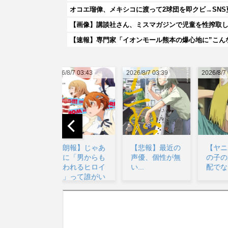
オコエ瑠偉、メキシコに渡って2球団を即クビ→SNS
【画像】講談社さん、ミスマガジンで児童を性搾取
【速報】専門家「イオンモール熊本の爆心地に”こん
026/8/7 03:43
2026/8/7 03:39
2026/8/7 07:25
20
【朗報】じゃあ
【悲報】最近の
【ヤニねこ】こ
逆に「男からも
声優、個性が無
の子の末路が心
嫌われるヒロイ
い...
配でならない...
ン」って誰がい
るん...