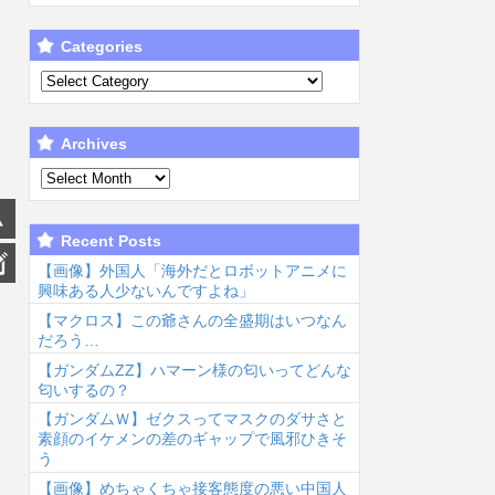
Categories
Archives
Recent Posts
【画像】外国人「海外だとロボットアニメに
興味ある人少ないんですよね」
【マクロス】この爺さんの全盛期はいつなん
だろう…
【ガンダムΖΖ】ハマーン様の匂いってどんな
匂いするの？
【ガンダムＷ】ゼクスってマスクのダサさと
素顔のイケメンの差のギャップで風邪ひきそ
う
【画像】めちゃくちゃ接客態度の悪い中国人