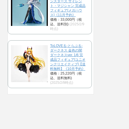
ンスターズ サイレン
ト・マジシャン 完成品
フィギュア[メガハウ
ス]《11月予約》
価格：33,000円（税
込、送料別)
(2025/2/9
時点)
ToLOVEる-とらぶる-
ダークネス 金色の闇
ダークネスver. 1/6 完
成品フィギュア[ユニオ
ンクリエイティブ]【送
料無料】《10月予約》
価格：25,220円（税
込、送料無料)
(2025/2/9時点)