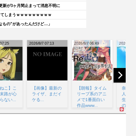
更新が3ヶ月間止まって消息不明に
してしまうｗｗｗｗｗｗｗｗｗ
なもの”があったんだけど…」
26/8/7 07:13
2026/8/7 06:49
2026/8/7 06:21
202
【画像】最新の
【朗報】タイム
奈須きのこ「個
ライザ、まだイ
リープ系のアニ
人的にもぽち先
ケる...
メで1番面白い
生の『姉なるも
ぎ
作品www...
の』には大変お
世話...