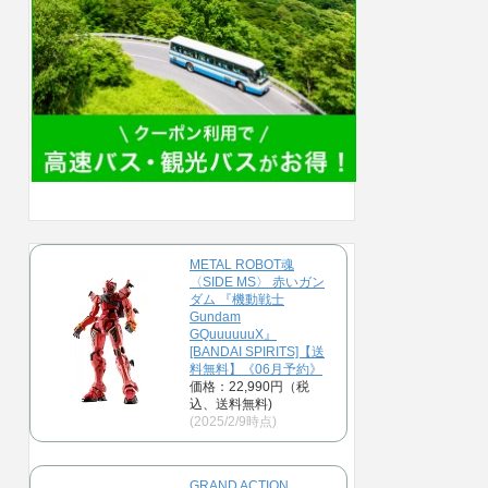
METAL ROBOT魂
〈SIDE MS〉 赤いガン
ダム 『機動戦士
Gundam
GQuuuuuuX』
[BANDAI SPIRITS]【送
料無料】《06月予約》
価格：22,990円（税
込、送料無料)
(2025/2/9時点)
GRAND ACTION