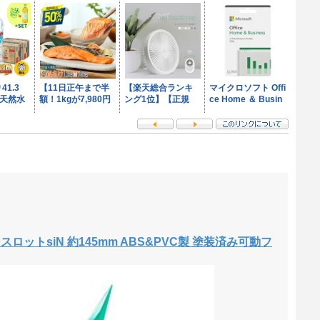
ランスロットsiN 約145mm ABS&PVC製 塗装済み可動フ