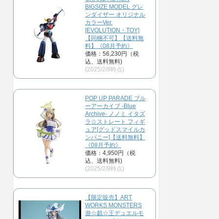
BIGSIZE MODEL グレ
ンダイザー オリジナル
カラーVer.
[EVOLUTION・TOY]
【同梱不可】【送料無
料】《08月予約》
価格：56,230円（税
込、送料無料)
(2025/2/9時点)
POP UP PARADE ブル
ーアーカイブ -Blue
Archive- ノノミ イタズ
ラ☆ストレート フィギ
ュア[グッドスマイルカ
ンパニー]【送料無料】
《08月予約》
価格：4,950円（税
込、送料無料)
(2025/2/9時点)
【限定販売】ART
WORKS MONSTERS
遊☆戯☆王デュエルモ