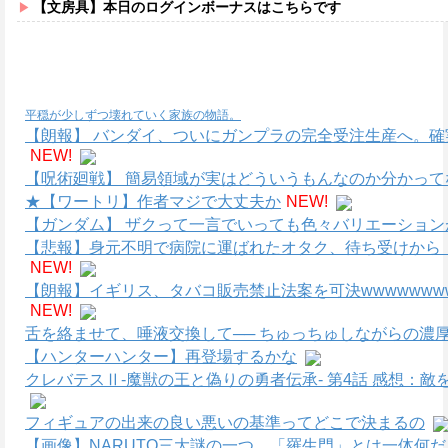
【文房具】本日のログインボーナスはこちらです
平穏が少しずつ壊れていく家族の物語。
【朗報】 バンダイ、ついにガンプラの完全受注生産へ。
NEW!
【呪術廻戦】 簡易領域が実はどういうもんなのか分かって
★【ワートリ】作者マジで大丈夫か
NEW!
【ガンダム】 ザクって一言でいっても色々バリエーション
【悲報】身元不明で病院に運ばれたオタク、待ち受けから
NEW!
【朗報】イギリス、タバコ販売禁止法案を可決wwwwwwwww
NEW!
舌を絡ませて、唾液交換して── ちゅっちゅしながらの濃厚
【ハンターハンター】再登場するかな
クレバテスⅡ-魔獣の王と偽りの勇者伝承- 第4話 感想：
フィギュアの出来の良い悪いの基準ってどこで決まるの
【画像】NARUTO三大謎の一つ、「羅生門」とは一体何