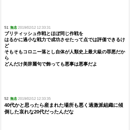
51:
無念
2019/02/12 12:33:31
ブリティッシュ作戦とほぼ同じ作戦を
はるかに過小な戦力で成功させたって点では評価できるけ
ど
そもそもコロニー落とし自体が人類史上最大級の罪悪だか
ら
どんだけ美辞麗句で飾っても悪事は悪事だよ
52:
無念
2019/02/12 12:33:35
40代かと思ったら産まれた場所も悪く過激派組織に傾
倒した哀れな20代だったんだな