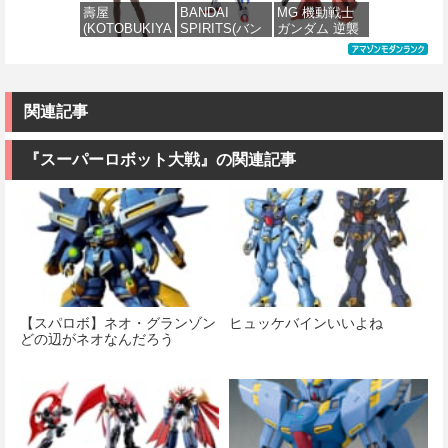
ダム)
ル 色分け済み
ル 色分け済み
ケール 色分け
壽屋
BANDAI
MG 機動戦士
プラモデル
プラモデル
済みプラモデ
(KOTOBUKIYA
SPIRITS(バン
ガンダム 逆襲
ル
価格：¥2,982
) フレームアー
ダイ スピリッ
のシャア MSN-
価格：¥2,280
価格：¥2,200
ムズ・ガール
ツ) FULL
04 サザビー
価格：¥2,420
ドゥルガー
MECHANICS
Ver.Ka 1/100ス
I〈Bunny
機動戦士ガン
ケール 色分け
Style〉 全高約
ダム 水星の魔
済みプラモデ
関連記事
180mm ノンス
女 ガンダムエ
ル
ケール プラモ
アリアル 1/100
デル
スケール 色分
『スーパーロボット大戦』の関連記事
価格：¥13,680
け済みプラモ
デル
価格：¥11,000
価格：¥4,280
【スパロボ】ネオ・グランゾン
ヒュッケバインいいよね
どの辺がネオなんだろう