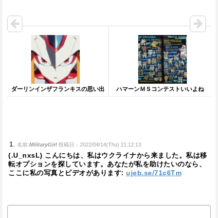
ダーリンインザフランキスの思い出
ハマーンＭＳコンテストいいよね
名前:
MilitaryGirl
投稿日：2022/04/14(Thu) 21:12:13
(.U_nxsL) こんにちは、私はウクライナから来ました。私は移
転オプションを探しています。あなたが私を助けたいのなら、
ここに私の写真とビデオがあります:
ujeb.se/71c6Tm