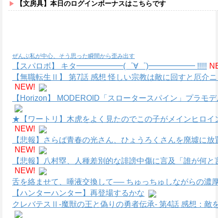
【文房具】本日のログインボーナスはこちらです
ぜんぶ私が中心、そう思った瞬間から歪み出す
【スパロボ】 キタ━━━━━━(゜∀゜)━━━━━━ !!!!!
N
【無職転生Ⅱ】 第7話 感想 怪しい宗教は敵に回すと厄介
NEW!
【Horizon】 MODEROID「スロータースパイン」プラ
★【ワートリ】木虎をよく見たのでこの子がメインヒロイ
NEW!
【悲報】さらば青春の光さん、ひょうろくさんを廃墟に放
NEW!
【悲報】八村塁、人種差別的な誹謗中傷に言及「誰が何と
NEW!
舌を絡ませて、唾液交換して── ちゅっちゅしながらの濃厚
【ハンターハンター】再登場するかな
クレバテスⅡ-魔獣の王と偽りの勇者伝承- 第4話 感想：