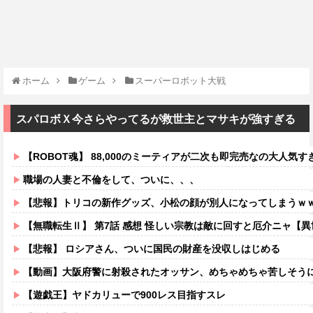
ホーム
ゲーム
スーパーロボット大戦
スパロボＸ今さらやってるが救世主とマサキが強すぎる
【ROBOT魂】 88,000のミーティアが二次も即完売なの大人気す
職場の人妻と不倫をして、ついに、、、
【悲報】トリコの新作グッズ、小松の顔が別人になってしまうｗ
【無職転生Ⅱ】 第7話 感想 怪しい宗教は敵に回すと厄介ニャ【
【悲報】 ロシアさん、ついに国民の財産を没収しはじめる
【動画】大阪府警に射殺されたオッサン、めちゃめちゃ苦しそう
【遊戯王】ヤドカリューで900レス目指すスレ