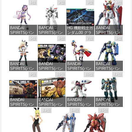
1位
2位
3位
4位
BANDAI
BANDAI
HG 機動戦士ガ
BANDAI
SPIRITS(バン
SPIRITS(バン
ンダム00 グラ
SPIRITS(バン
ダイ スピリッ
ダイ スピリッ
ハム専用ユニ
ダイ スピリッ
5位
6位
7位
8位
ツ) 30MS SIS-
ツ) 機動警察パ
オンフラッグ
ツ) HGAW 機
J00 メルンジ
トレイバー
カスタム 1/144
動新世紀ガン
ャ[カラーA] 色
EZY RG 1/48
スケール 色分
ダムX ガンダ
分け済みプラ
AV-98Plus (イ
け済みプラモ
ムエアマスタ
モデル
ングラム・プ
デル
ー 1/144スケー
BANDAI
BANDAI
BANDAI
BANDAI
ラス) 色分け済
ル 色分け済み
SPIRITS(バン
SPIRITS(バン
SPIRITS(バン
SPIRITS(バン
みプラモデル
プラモデル
価格：¥4,200
価格：¥1,800
ダイスピリッ
ダイ スピリッ
ダイ スピリッ
ダイ スピリッ
9位
10位
11位
12位
ツ) 30MS SIS-
ツ) HGUC 機動
ツ) 30MS
ツ) HGUC
価格：¥6,600
価格：¥3,600
H00 セスティ
戦士ガンダム
Fate/Grand
1/144 HGUC
エ[カラーC] 色
ザクI(黒い三連
Order アルトリ
MS-05BザクI
分け済みプラ
星仕様) 1/144
ア・キャスタ
(機動戦士ガン
モデル
スケール 色分
ー 色分け済み
ダム)
BANDAI
BANDAI
BANDAI
BANDAI
け済みプラモ
プラモデル
SPIRITS(バン
SPIRITS(バン
SPIRITS(バン
SPIRITS(バン
デル
価格：¥4,500
価格：¥2,300
ダイ スピリッ
ダイ スピリッ
ダイ スピリッ
ダイ スピリッ
13位
14位
15位
価格：¥7,800
ツ) HGUC
ツ) HGUC 機動
ツ) HGUC 195
ツ) HG 機動新
価格：¥2,202
1/144 ザクII
戦士ガンダム
機動戦士Zガン
世紀ガンダムX
(ガルマ専用機)
MSM-03 ゴッ
ダム キュベレ
ガンダムレオ
(機動戦士ガン
グ 1/144スケー
イ 1/144スケー
パルド 1/144ス