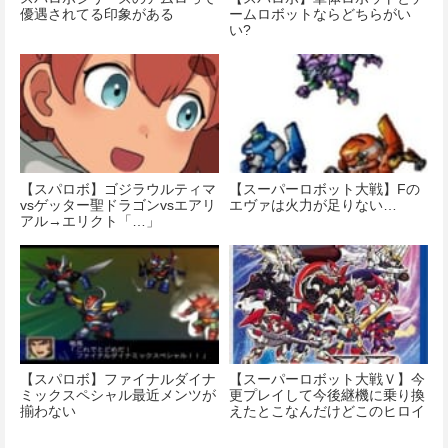
優遇されてる印象がある
ームロボットならどちらがい
い?
【スパロボ】ゴジラウルティマ
【スーパーロボット大戦】Fの
vsゲッター聖ドラゴンvsエアリ
エヴァは火力が足りない…
アル→エリクト「…」
【スパロボ】ファイナルダイナ
【スーパーロボット大戦Ｖ】今
ミックスペシャル最近メンツが
更プレイして今後継機に乗り換
揃わない
えたとこなんだけどこのヒロイ
ンめっちゃ可愛くないですか