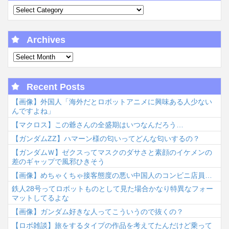
Archives
Recent Posts
【画像】外国人「海外だとロボットアニメに興味ある人少ない
んですよね」
【マクロス】この爺さんの全盛期はいつなんだろう…
【ガンダムΖΖ】ハマーン様の匂いってどんな匂いするの？
【ガンダムＷ】ゼクスってマスクのダサさと素顔のイケメンの
差のギャップで風邪ひきそう
【画像】めちゃくちゃ接客態度の悪い中国人のコンビニ店員…
鉄人28号ってロボットものとして見た場合かなり特異なフォー
マットしてるよな
【画像】ガンダム好きな人ってこういうので抜くの？
【ロボ雑談】旅をするタイプの作品を考えてたんだけど乗って