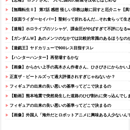
【悲報】 ロシアさん、ついに国民の財産を没収しはじめる
【無職転生Ⅱ】 第7話 感想 怪しい宗教は敵に回すと厄介ニャ【
【仮面ライダーセイバー】聖剣って折れるんだ…それ食らって生
【速報】ホロライブのソシャゲ、課金圧がやばすぎて不評になるww
【ガンダムＷ】あのメンツのなかでは比較的常識のあるほうなの
【遊戯王】ヤドカリューで900レス目指すスレ
【ハンターハンター】再登場するかな
【画像】からかい上手の高木さん作者さん、ひさびさにからかい上手の高木さ
正直ザ・ビートルズって過大評価されすぎじゃねないか？
フィギュアの出来の良い悪いの基準ってどこで決まるの
【動画】熊本地震で突然発生した道路のひび割れに突っ込んでし
フィギュアの出来の良い悪いの基準ってどこで決まるの
【画像】外国人「海外だとロボットアニメに興味ある人少ないん