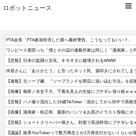
ロボットニュース
PTA会長「PTA参加拒否した親へ最終警告。こうなってもいい？」
【悲報】日本の盆踊り文化、キモオタに破壊されるWWW
仲居さんに「ありがとう」と言ったネット民、袋叩きにされてしま
【速報】元ソープ嬢、『ソープランドを閉店に追い込む方法』を拡散
【画像】御茶ノ水女子大、下着丸見えの生徒にブチギレ張り紙ｗｗ
【悲報】ハメ撮り流出した16歳TikToker「流出してから街中で高
【悲報】ショートスリーパー堀さん、対面で高須幹弥にブチギレる
【議論】旅系YouTuberって数万再生とか1万再生行かないくらい