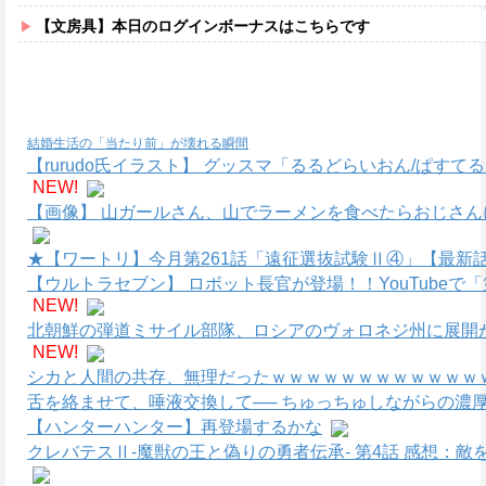
【文房具】本日のログインボーナスはこちらです
結婚生活の「当たり前」が壊れる瞬間
【rurudo氏イラスト】 グッスマ「るるどらいおん/ぱすて
NEW!
【画像】 山ガールさん、山でラーメンを食べたらおじさん
★【ワートリ】今月第261話「遠征選抜試験Ⅱ④」【最新
【ウルトラセブン】 ロボット長官が登場！！YouTube
NEW!
北朝鮮の弾道ミサイル部隊、ロシアのヴォロネジ州に展開
NEW!
シカと人間の共存、無理だったｗｗｗｗｗｗｗｗｗｗｗｗｗ
舌を絡ませて、唾液交換して── ちゅっちゅしながらの濃厚
【ハンターハンター】再登場するかな
クレバテスⅡ-魔獣の王と偽りの勇者伝承- 第4話 感想：