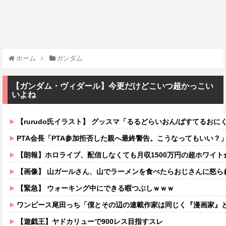
ホーム
ガンダム
【ガンダム・ヴィダール】今更だけどこいつ超かっこい
いよね
【rurudo氏イラスト】 グッスマ「るるどらいおん/ぱすてるおにくVer
PTA会長「PTA参加拒否した親へ最終警告。こうなってもいい？
【朗報】ホロライブ、配信しなくても月収1500万円の超ホワイト
【画像】 山ガールさん、山でラーメンを食べたらおじさんに怒ら
【緊急】 ウォーキング中にできる暇つぶしｗｗｗ
ワンピース尾田っち「僕とその辺の連載作家は同じく『漫画家』と呼ば
【遊戯王】ヤドカリューで900レス目指すスレ