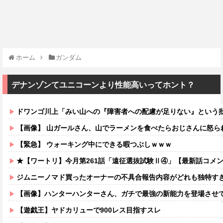
ホーム
ガンダム
デナンゾンてユニコーンより性能高いってホント？
ドワンゴ川上「みい山への『障害者への配慮が足りない』という批判は害悪。障害者
【画像】 山ガールさん、山でラーメンを食べたらおじさんに怒ら
【緊急】 ウォーキング中にできる暇つぶしｗｗｗ
★【ワートリ】今月第261話「遠征選抜試験Ⅱ④」【最新話コメ
ジムニーノマド買ったオーナーの不具合報告内容がどれも独特す
【画像】ハンターハンターさん、ガチで最強の新能力を登場させ
【遊戯王】ヤドカリューで900レス目指すスレ