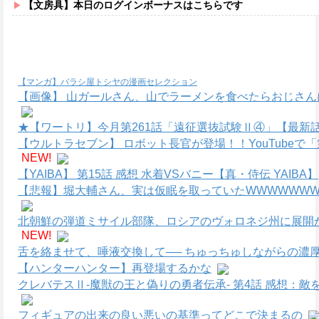
【文房具】本日のログインボーナスはこちらです
【マンガ】バラシ屋トシヤの漫画セレクション
【画像】 山ガールさん、山でラーメンを食べたらおじさん
★【ワートリ】今月第261話「遠征選抜試験Ⅱ④」【最新
【ウルトラセブン】 ロボット長官が登場！！YouTube
NEW!
【YAIBA】 第15話 感想 水着VSバニー【真・侍伝 YAIBA】
【悲報】堀大輔さん、実は仮眠を取っていたWWWWWWWW
北朝鮮の弾道ミサイル部隊、ロシアのヴォロネジ州に展開
NEW!
舌を絡ませて、唾液交換して── ちゅっちゅしながらの濃厚
【ハンターハンター】再登場するかな
クレバテスⅡ-魔獣の王と偽りの勇者伝承- 第4話 感想：
フィギュアの出来の良い悪いの基準ってどこで決まるの