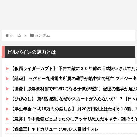
ホーム
ガンダム
ビルバインの魅力とは
【仮面ライダーカブト】 予告で敵に２０年前の旧式扱いされてた
【訃報】 ラグビー九州電力所属の選手が熱中症で死亡 フィジー出
【画像】原爆資料館でPTSDになる子供が増加。記憶の継承が危
【ひびめし】 第6話 感想 なぜかスカートが入らないが！？【日
【厚生年金 平均15万円の厳しさ】 月20万円以上はわずか1.8割、高
【急募】作中最強だと思ったのにアッサリ死んだキャラ←誰そう
【遊戯王】ヤドカリューで900レス目指すスレ