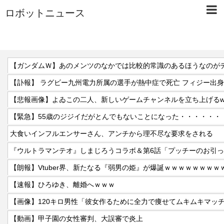
ロボットニュース
【ガンダムＷ】あのメンツのなかでは比較的常識のあるほうなのが
【訃報】 ラグビー九州電力所属の選手が熱中症で死亡 フィジー出身
【悲報画像】よゐこの二人、新しいゲームチャンネルを立ち上げるw
【緊急】55歳のジジイだがとんでもないことになった・・・・・・
大食いインフルエンサーさん、アンチから理不尽な要求をされる
『ウルトラマンテオ』しまじろうコラボ＆第6話「プッチーのお引
【朗報】Vtuber界、新たなる『弱男の姫』が爆誕ｗｗｗｗｗｗｗｗ
【速報】ひろゆき、離婚へｗｗｗ
【動画】甲子園の女性審判、大誤審で炎上