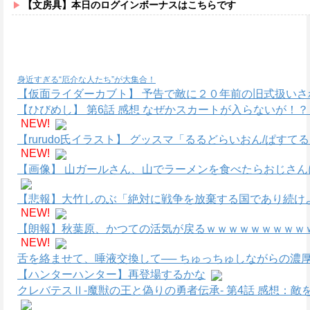
【文房具】本日のログインボーナスはこちらです
身近すぎる“厄介な人たち”が大集合！
【仮面ライダーカブト】 予告で敵に２０年前の旧式扱いさ
【ひびめし】 第6話 感想 なぜかスカートが入らないが！
NEW!
【rurudo氏イラスト】 グッスマ「るるどらいおん/ぱすて
NEW!
【画像】 山ガールさん、山でラーメンを食べたらおじさん
【悲報】大竹しのぶ「絶対に戦争を放棄する国であり続けよ
NEW!
【朗報】秋葉原、かつての活気が戻るｗｗｗｗｗｗｗｗｗｗ
NEW!
舌を絡ませて、唾液交換して── ちゅっちゅしながらの濃厚
【ハンターハンター】再登場するかな
クレバテスⅡ-魔獣の王と偽りの勇者伝承- 第4話 感想：