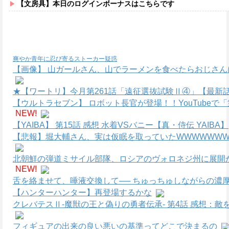
【文房具】本日のログインボーナスはこちらです
爽やか青年に忍び寄るストーカー疑惑
【画像】 山ガールさん、山でラーメンを食べたらおじさん
★【ワートリ】今月第261話「遠征選抜試験Ⅱ④」【最新
【ウルトラセブン】 ロボット長官が登場！！YouTube
NEW!
【YAIBA】 第15話 感想 水着VSバニー【真・侍伝 YAIBA】
【悲報】堀大輔さん、実は仮眠を取っていたWWWWWWWW
北朝鮮の弾道ミサイル部隊、ロシアのヴォロネジ州に展開
NEW!
舌を絡ませて、唾液交換して── ちゅっちゅしながらの濃厚
【ハンターハンター】再登場するかな
クレバテスⅡ-魔獣の王と偽りの勇者伝承- 第4話 感想：
フィギュアの出来の良い悪いの基準ってどこで決まるの