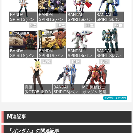
ャ[カラーA] 色
EZY RG 1/48
スケール 色分
ダムX ガンダ
分け済みプラ
AV-98Plus (イ
け済みプラモ
ムエアマスタ
モデル
ングラム・プ
デル
ー 1/144スケー
BANDAI
BANDAI
BANDAI
BANDAI
ラス) 色分け済
ル 色分け済み
SPIRITS(バン
SPIRITS(バン
SPIRITS(バン
SPIRITS(バン
みプラモデル
プラモデル
価格：¥4,200
価格：¥1,800
ダイスピリッ
ダイ スピリッ
ダイ スピリッ
ダイ スピリッ
9位
10位
11位
12位
ツ) 30MS SIS-
ツ) HGUC 機動
ツ) 30MS
ツ) HGUC
価格：¥6,000
価格：¥3,100
H00 セスティ
戦士ガンダム
Fate/Grand
1/144 HGUC
エ[カラーC] 色
ザクI(黒い三連
Order アルトリ
MS-05BザクI
分け済みプラ
星仕様) 1/144
ア・キャスタ
(機動戦士ガン
モデル
スケール 色分
ー 色分け済み
ダム)
BANDAI
BANDAI
BANDAI
BANDAI
け済みプラモ
プラモデル
SPIRITS(バン
SPIRITS(バン
SPIRITS(バン
SPIRITS(バン
デル
価格：¥4,500
価格：¥2,300
ダイ スピリッ
ダイ スピリッ
ダイ スピリッ
ダイ スピリッ
13位
14位
15位
価格：¥7,800
ツ) HGUC
ツ) HGUC 機動
ツ) HGUC 195
ツ) HG 機動新
価格：¥2,202
1/144 ザクII
戦士ガンダム
機動戦士Zガン
世紀ガンダムX
(ガルマ専用機)
MSM-03 ゴッ
ダム キュベレ
ガンダムレオ
(機動戦士ガン
グ 1/144スケー
イ 1/144スケー
パルド 1/144ス
ダム)
ル 色分け済み
ル 色分け済み
ケール 色分け
壽屋
BANDAI
MG 機動戦士
プラモデル
プラモデル
済みプラモデ
(KOTOBUKIYA
SPIRITS(バン
ガンダム 逆襲
ル
価格：¥2,982
) フレームアー
ダイ スピリッ
のシャア MSN-
価格：¥2,280
価格：¥2,200
ムズ・ガール
ツ) FULL
04 サザビー
価格：¥3,700
ドゥルガー
MECHANICS
Ver.Ka 1/100ス
I〈Bunny
機動戦士ガン
ケール 色分け
Style〉 全高約
ダム 水星の魔
済みプラモデ
関連記事
180mm ノンス
女 ガンダムエ
ル
ケール プラモ
アリアル 1/100
デル
スケール 色分
『ガンダム』の関連記事
価格：¥13,980