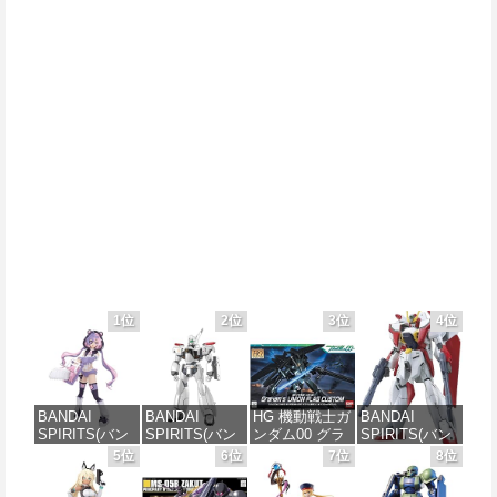
1位
2位
3位
4位
BANDAI
BANDAI
HG 機動戦士ガ
BANDAI
SPIRITS(バン
SPIRITS(バン
ンダム00 グラ
SPIRITS(バン
ダイ スピリッ
ダイ スピリッ
ハム専用ユニ
ダイ スピリッ
5位
6位
7位
8位
ツ) 30MS SIS-
ツ) 機動警察パ
オンフラッグ
ツ) HGAW 機
J00 メルンジ
トレイバー
カスタム 1/144
動新世紀ガン