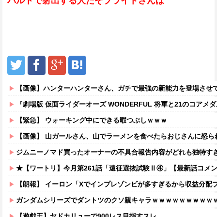
パルトで射出する人だぞブライトさんは
【画像】ハンターハンターさん、ガチで最強の新能力を登場させ
『劇場版 仮面ライダーオーズ WONDERFUL 将軍と21のコアメダル』が 東映特撮YouTube 
【緊急】 ウォーキング中にできる暇つぶしｗｗｗ
【画像】 山ガールさん、山でラーメンを食べたらおじさんに怒ら
ジムニーノマド買ったオーナーの不具合報告内容がどれも独特す
★【ワートリ】今月第261話「遠征選抜試験Ⅱ④」【最新話コメ
【朗報】 イーロン「Xでインプレゾンビが多すぎるから収益分配
ガンダムシリーズでダントツのクソ親キャラｗｗｗｗｗｗｗｗｗ
【遊戯王】ヤドカリューで900レス目指すスレ