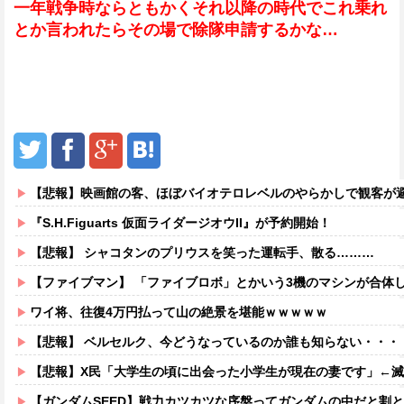
一年戦争時ならともかくそれ以降の時代でこれ乗れ
とか言われたらその場で除隊申請するかな…
【悲報】映画館の客、ほぼバイオテロレベルのやらかしで観客が
『S.H.Figuarts 仮面ライダージオウII』が予約開始！
【悲報】 シャコタンのプリウスを笑った運転手、散る………
【ファイブマン】 「ファイブロボ」とかいう3機のマシンが合体
ワイ将、往復4万円払って山の絶景を堪能ｗｗｗｗｗ
【悲報】 ベルセルク、今どうなっているのか誰も知らない・・・
【悲報】X民「大学生の頃に出会った小学生が現在の妻です」←滅茶
【ガンダムSEED】戦力カツカツな序盤ってガンダムの中だと割