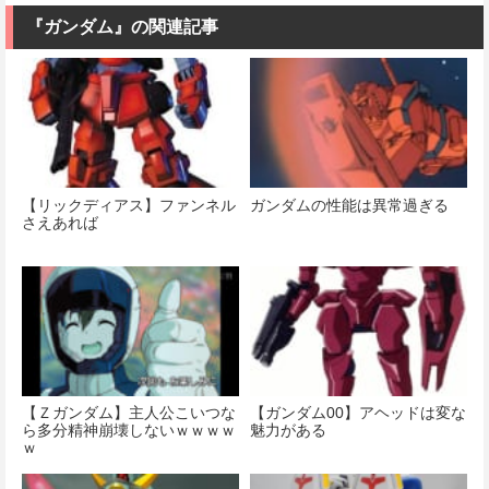
てキット
1/60スケール
価格：¥1,742
開時）
色分け済みプ
『ガンダム』の関連記事
ラモデル
価格：¥12,400
価格：¥17,800
価格：¥51,481
【リックディアス】ファンネル
ガンダムの性能は異常過ぎる
さえあれば
【Ｚガンダム】主人公こいつな
【ガンダム00】アヘッドは変な
ら多分精神崩壊しないｗｗｗｗ
魅力がある
ｗ