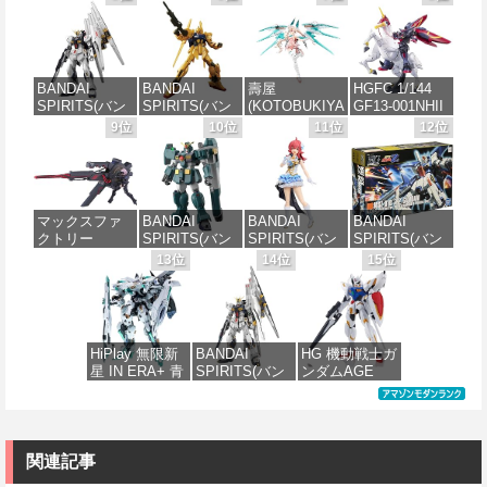
モデラー共同
ツ) HG 機動戦
ツ) 30MM
グローグー
開発】 超極細
士ガンダム 復
xEXM-000 ゼ
CC05 ディン
ガラスヤスリ
讐のレクイエ
ノヴァルト
ジャリン&グロ
５点セット ガ
ム ザクⅡ F型
1/144スケール
ーグー ABS樹
ンプラ プラモ
ソラリ機 (復讐
色分け済みプ
脂&PVC製 組
BANDAI
BANDAI
壽屋
HGFC 1/144
デル ゲート処
のレクイエム)
ラモデル
み立て式プラ
SPIRITS(バン
SPIRITS(バン
(KOTOBUKIYA
GF13-001NHII
理 模型 フィギ
1/144スケール
スチックモデ
ダイ スピリッ
ダイ スピリッ
) メガミデバイ
マスターガン
9位
10位
11位
12位
ュア［知的財
色分け済みプ
ル
価格：¥2,813
ツ) RG 機動戦
ツ) HGUC 200
ス デザイアメ
ダム&風雲再起
産権登録済］
ラモデル
士ガンダム 逆
機動戦士Zガン
イデン レイダ
(機動武闘伝G
verty-s
価格：¥4,475
襲のシャア νガ
ダム 百式
ー シュガーグ
ガンダム)
価格：¥2,700
ンダム 1/144ス
1/144スケール
レイズ 全高約
価格：¥2,320
ケール 色分け
色分け済みプ
180mm 1/1ス
価格：¥3,380
マックスファ
BANDAI
BANDAI
BANDAI
済みプラモデ
ラモデル
ケール プラモ
クトリー
SPIRITS(バン
SPIRITS(バン
SPIRITS(バン
ル
デル
Fate/Grand
ダイ スピリッ
ダイ スピリッ
ダイ スピリッ
13位
14位
15位
価格：¥1,674
Order
ツ) HG 機動新
ツ) 30MS アイ
ツ) HGUC
価格：¥5,394
価格：¥6,239
PLAMATEA シ
世紀ガンダムX
ドルマスター
1/144 ZZガン
ールダー/マシ
ガンダムレオ
シャイニーカ
ダム （機動戦
ュ・キリエラ
パルド 1/144ス
ラーズ 小宮果
士ZZガンダ
イト〔オルテ
ケール 色分け
穂 色分け済み
ム）
HiPlay 無限新
BANDAI
HG 機動戦士ガ
ナウス〕 Black
済みプラモデ
プラモデル
星 IN ERA+ 青
SPIRITS(バン
ンダムAGE
Barrel Edition
ル
価格：¥2,500
鳶 アズール・
ダイ スピリッ
xvm-fzc ガン
組み立て式プ
価格：¥2,070
ファルコン 変
ツ) PG
ダムレギルス
ラモデル ノン
価格：¥3,980
形可能メカ
UNLEASHED
1/144スケール
スケール マシ
RMD 1/100 色
機動戦士ガン
色分け済みプ
ュ全高約
分け済みプラ
ダム 逆襲のシ
ラモデル
関連記事
165mm ブラッ
モデル 組み立
ャア νガンダム
クバレル（展