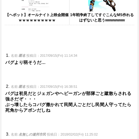
【ヘボット】オールナイト上映会開催
1年戦争終了してすぐこんなMS作れる
ｗｗｗｗｗｗｗｗｗｗ
はずないと思うwwwwwww
名前:
匿名
投稿日：2017/09/15(Fri) 11:14:34
バグより弱そうだ…
名前:
匿名
投稿日：2017/09/15(Fri) 16:38:51
バグは初見だとジェガンやヘビーガンが部隊ごと蹴散らされる
強さだぞ・・・
ぶっ壊したらコバグ撒かれて民間人ごとだし民間人守ってたら
死角からアボンだしね
名前:
名無しの連邦市民
投稿日：2018/02/02(Fri) 11:25:02