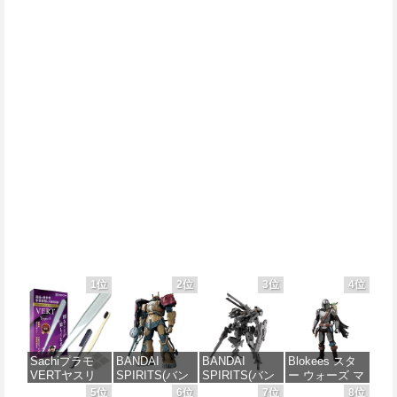
1位
2位
3位
4位
Sachiプラモ
BANDAI
BANDAI
Blokees スタ
VERTヤスリ
SPIRITS(バン
SPIRITS(バン
ー ウォーズ マ
Type-S 【プロ
ダイスピリッ
ダイ スピリッ
ンダロリアン&
5位
6位
7位
8位