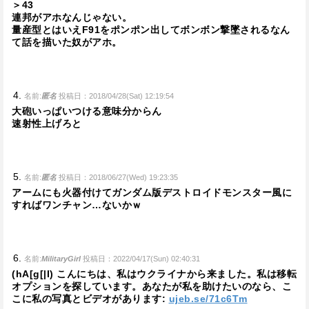
＞43
連邦がアホなんじゃない。
量産型とはいえF91をポンポン出してボンボン撃墜されるなん
て話を描いた奴がアホ。
名前:
匿名
投稿日：2018/04/28(Sat) 12:19:54
大砲いっぱいつける意味分からん
速射性上げろと
名前:
匿名
投稿日：2018/06/27(Wed) 19:23:35
アームにも火器付けてガンダム版デストロイドモンスター風に
すればワンチャン…ないかｗ
名前:
MilitaryGirl
投稿日：2022/04/17(Sun) 02:40:31
(hA[g[|I) こんにちは、私はウクライナから来ました。私は移転
オプションを探しています。あなたが私を助けたいのなら、こ
こに私の写真とビデオがあります:
ujeb.se/71c6Tm