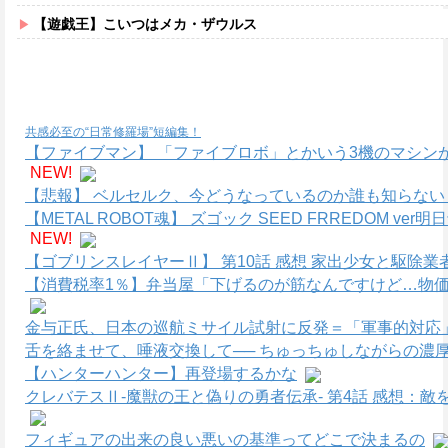
【遊戯王】こいつはメカ・ザウルス
共感必至の“日常修羅場”短編集！
【ファイブマン】 「ファイブロボ」とかいう3機のマシン
NEW!
【悲報】 ベルセルク、今どうなっているのか誰も知らない
【METAL ROBOT魂】 ズゴック SEED FRREDOM
NEW!
【ゴブリンスレイヤーⅡ】 第10話 感想 家出少女と駆除業
【消費税率1％】弁当屋「下げるのが筋なんですけど…物価
金与正氏、日本の巡航ミサイル試射に反発＝「軍事的対応」
舌を絡ませて、唾液交換して── ちゅっちゅしながらの濃厚
【ハンターハンター】再登場するかな
クレバテスⅡ-魔獣の王と偽りの勇者伝承- 第4話 感想：
フィギュアの出来の良い悪いの基準ってどこで決まるの