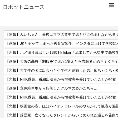
ロボットニュース
【速報】みいちゃん、最後はママの背中で温もりに包まれながら逝
【画像】JKとヤッてしまった教育実習生、インスタに上げて学校に
【悲報】ハメ撮り流出した16歳TikToker「流出してから街中で高
【画像】大阪の高校「制服を”これ”に変えたら志願者がめちゃくち
【悲報】NHK職員、番組出演者から性被害を受けていたことが発覚
【画像】立体駐車場から転落したクルマの姿がこちら…
【悲報】NHK職員、番組出演者から性被害を受けていたことが発覚
【悲報】映画館の客、ほぼバイオテロレベルのやらかしで観客が避
【悲報】落語家、亡くなったタレントからいじめられた過去を告白