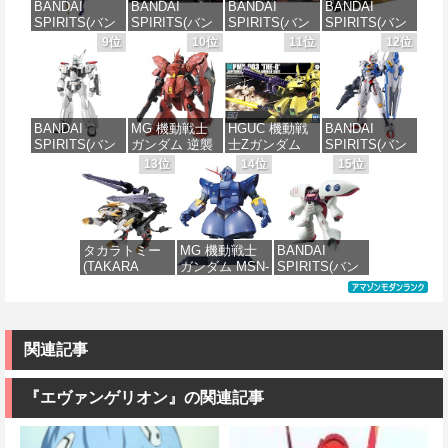
BANDAI
BANDAI
BANDAI
BANDAI
ル 色分け済み
SPIRITS(バン
SPIRITS(バン
SPIRITS(バン
SPIRITS(バン
プラモデル
価格：¥4,200
価格：¥1,800
価格：¥4,600
ダイ スピリッ
ダイ スピリッ
ダイ スピリッ
ダイ スピリッ
9位
10位
11位
12位
ツ) 30MS
ツ) HGUC 機動
ツ) HGUC
ツ) HGUC 機動
価格：¥3,300
Fate/Grand
戦士ガンダム
1/144 ザクII
戦士ガンダム
Order アルトリ
ザクI(黒い三連
(ガルマ専用機)
MSM-03 ゴッ
ア・キャスタ
星仕様) 1/144
(機動戦士ガン
グ 1/144スケー
ー 色分け済み
スケール 色分
ダム)
ル 色分け済み
BANDAI
MG 機動戦士
HGUC 機動戦
BANDAI
プラモデル
け済みプラモ
プラモデル
SPIRITS(バン
ガンダム 逆襲
士Zガンダム
SPIRITS(バン
デル
価格：¥2,880
ダイ スピリッ
のシャア MSN-
PMX-003 ジ・
ダイ スピリッ
13位
14位
15位
価格：¥7,700
価格：¥1,890
ツ) 機動警察パ
04 サザビー
オ 1/144スケー
ツ) FULL
価格：¥2,200
トレイバー
Ver.Ka 1/100ス
ル 色分け済み
MECHANICS
EZY RG 1/48
ケール 色分け
プラモデル
機動戦士ガン
AV-98Plus (イ
済みプラモデ
ダム 水星の魔
ングラム・プ
ル
女 ガンダムエ
価格：¥4,200
タカラトミー
MG 機動戦士
BANDAI
ラス) 色分け済
アリアル 1/100
(TAKARA
ガンダム MSN-
SPIRITS(バン
みプラモデル
スケール 色分
価格：¥13,980
TOMY) T-
02 ジオング
ダイ スピリッ
け済みプラモ
SPARK
1/100スケール
ツ) HGUC 195
デル
価格：¥6,750
REALIZE
色分け済みプ
機動戦士Zガン
MODEL リアラ
ラモデル
ダム キュベレ
価格：¥4,280
イズモデル
イ 1/144スケー
関連記事
ZOIDS ゾイド
ル 色分け済み
価格：¥9,200
RMZ-025 ライ
プラモデル
ガーゼロファ
『エヴァンゲリオン』の関連記事
ルコン (ZBF)
価格：¥2,200
色分け済み プ
ラキット