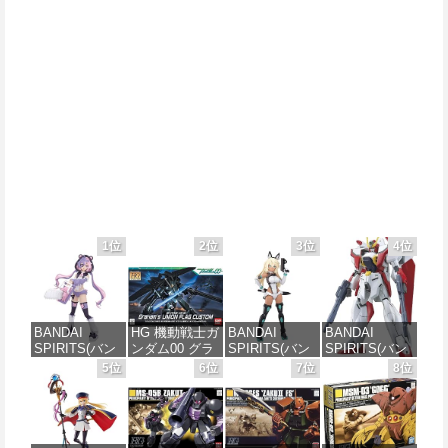
1位
2位
3位
4位
BANDAI
HG 機動戦士ガ
BANDAI
BANDAI
SPIRITS(バン
ンダム00 グラ
SPIRITS(バン
SPIRITS(バン
ダイ スピリッ
ハム専用ユニ
ダイスピリッ
ダイ スピリッ
5位
6位
7位
8位
ツ) 30MS SIS-
オンフラッグ
ツ) 30MS SIS-
ツ) HGAW 機
J00 メルンジ
カスタム 1/144
H00 セスティ
動新世紀ガン
ャ[カラーA] 色
スケール 色分
エ[カラーC] 色
ダムX ガンダ
分け済みプラ
け済みプラモ
分け済みプラ
ムエアマスタ
モデル
デル
モデル
ー 1/144スケー