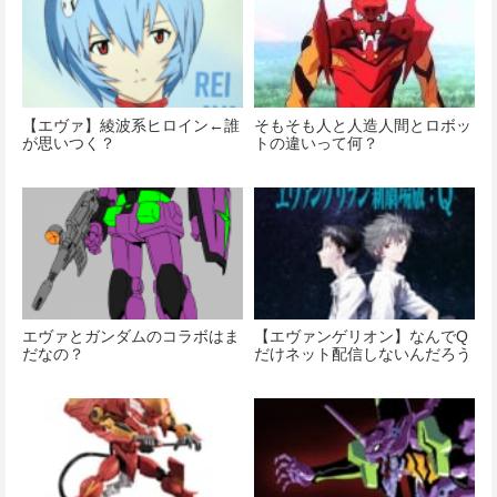
価格：¥8,300
【エヴァ】綾波系ヒロイン←誰
そもそも人と人造人間とロボッ
が思いつく？
トの違いって何？
エヴァとガンダムのコラボはま
【エヴァンゲリオン】なんでQ
だなの？
だけネット配信しないんだろう