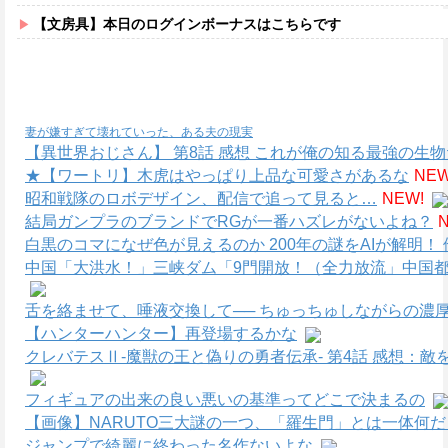
【文房具】本日のログインボーナスはこちらです
妻が嫌すぎて壊れていった、ある夫の現実
【異世界おじさん】 第8話 感想 これが俺の知る最強の生
★【ワートリ】木虎はやっぱり上品な可愛さがあるな
NEW
昭和戦隊のロボデザイン、配信で追って見ると…
NEW!
結局ガンプラのブランドでRGが一番ハズレがないよね？
白黒のコマになぜ色が見えるのか 200年の謎をAIが解明！ 
中国「大洪水！」三峡ダム「9門開放！（全力放流」中国都
舌を絡ませて、唾液交換して── ちゅっちゅしながらの濃厚
【ハンターハンター】再登場するかな
クレバテスⅡ-魔獣の王と偽りの勇者伝承- 第4話 感想：
フィギュアの出来の良い悪いの基準ってどこで決まるの
【画像】NARUTO三大謎の一つ、「羅生門」とは一体何
ジャンプで綺麗に終わった名作ないよな