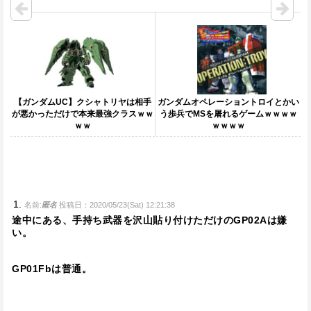
【ガンダムUC】クシャトリヤは相手
ガンダムオペレーショントロイとかい
が悪かっただけで本来最強クラスｗｗ
う歩兵でMSを屠れるゲームｗｗｗｗ
ｗｗ
ｗｗｗｗ
名前:
匿名
投稿日：2020/05/23(Sat) 12:21:38
途中にある、手持ち武器を沢山貼り付けただけのGP02Aは嫌
い。
GP01Fbは普通。