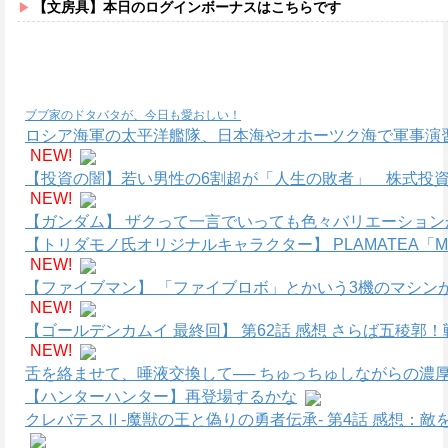
【文房具】本日のログインボーナスはこちらです
ブブ家のドタバタが、今日も愛おしい！
ロシア海軍の太平洋艦隊、日本海やオホーツク海で軍事演
NEW!
【投資の闇】若い男性の6割超が「人生の敗者」 株式投資
NEW!
【ガンダム】 ザクって一言でいっても色々バリエーション
【トリダモノ氏オリジナルキャラクター】 PLAMATEA
NEW!
【ファイブマン】 「ファイブロボ」とかいう3機のマシン
NEW!
【ゴールデンカムイ 最終回】 第62話 感想 さらば五稜
NEW!
舌を絡ませて、唾液交換して── ちゅっちゅしながらの濃厚
【ハンターハンター】再登場するかな
クレバテスⅡ-魔獣の王と偽りの勇者伝承- 第4話 感想：