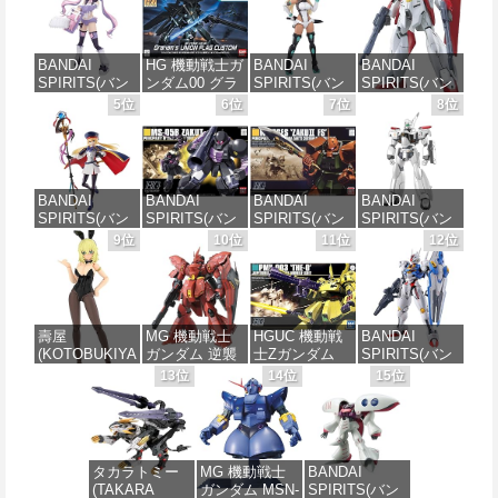
BANDAI
HG 機動戦士ガ
BANDAI
BANDAI
SPIRITS(バン
ンダム00 グラ
SPIRITS(バン
SPIRITS(バン
ダイ スピリッ
ハム専用ユニ
ダイスピリッ
ダイ スピリッ
5位
6位
7位
8位
ツ) 30MS SIS-
オンフラッグ
ツ) 30MS SIS-
ツ) HGAW 機
J00 メルンジ
カスタム 1/144
H00 セスティ
動新世紀ガン
ャ[カラーA] 色
スケール 色分
エ[カラーC] 色
ダムX ガンダ
分け済みプラ
け済みプラモ
分け済みプラ
ムエアマスタ
モデル
デル
モデル
ー 1/144スケー
BANDAI
BANDAI
BANDAI
BANDAI
ル 色分け済み
SPIRITS(バン
SPIRITS(バン
SPIRITS(バン
SPIRITS(バン
プラモデル
価格：¥4,200
価格：¥1,850
価格：¥4,682
ダイ スピリッ
ダイ スピリッ
ダイ スピリッ
ダイ スピリッ
9位
10位
11位
12位
ツ) 30MS
ツ) HGUC 機動
ツ) HGUC
ツ) 機動警察パ
価格：¥3,732
Fate/Grand
戦士ガンダム
1/144 ザクII
トレイバー
Order アルトリ
ザクI(黒い三連
(ガルマ専用機)
EZY RG 1/48
ア・キャスタ
星仕様) 1/144
(機動戦士ガン
AV-98Plus (イ
ー 色分け済み
スケール 色分
ダム)
ングラム・プ
壽屋
MG 機動戦士
HGUC 機動戦
BANDAI
プラモデル
け済みプラモ
ラス) 色分け済
(KOTOBUKIYA
ガンダム 逆襲
士Zガンダム
SPIRITS(バン
デル
みプラモデル
価格：¥2,880
) フレームアー
のシャア MSN-
PMX-003 ジ・
ダイ スピリッ
13位
14位
15位
価格：¥7,800
ムズ・ガール
04 サザビー
オ 1/144スケー
ツ) FULL
価格：¥2,100
価格：¥6,900
ドゥルガー
Ver.Ka 1/100ス
ル 色分け済み
MECHANICS
I〈Bunny
ケール 色分け
プラモデル
機動戦士ガン
Style〉 全高約
済みプラモデ
ダム 水星の魔
180mm ノンス
ル
女 ガンダムエ
価格：¥4,300
タカラトミー
MG 機動戦士
BANDAI
ケール プラモ
アリアル 1/100
(TAKARA
ガンダム MSN-
SPIRITS(バン
デル
スケール 色分