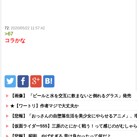
72:
2020/05/22 11:57:42
>67
コラかな
【画像】 「ビールと水を交互に飲まないと倒れるグラス」発売
★【ワートリ】作者マジで大丈夫か
【悲報】「おっさんの自堕落生活を美少女にやらせるアニメ」、増えす
【仮面ライダー555】三原のとにかく戦う！って感じのがむしゃ
【悲報】 昭和、やばすぎる 昔は良かったって何だよ