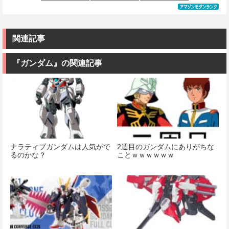
価格：¥14,700
TOMY) T-
02 ジオング
ダイ スピリッ
け済みプラモ
SPARK
1/100スケール
ツ) HGUC 195
デル
価格：¥5,457
REALIZE
色分け済みプ
機動戦士Zガン
MODEL リアラ
ラモデル
ダム キュベレ
価格：¥4,180
イズモデル
イ 1/144スケー
関連記事
ZOIDS ゾイド
ル 色分け済み
価格：¥9,200
RMZ-025 ライ
プラモデル
ガーゼロファ
『ガンダム』の関連記事
ルコン (ZBF)
価格：¥2,200
色分け済み プ
ラキット
価格：¥8,336
ナラティブガンダムは人気がで
2週目のガンダムにありがちな
るのかな？
ことｗｗｗｗｗｗ