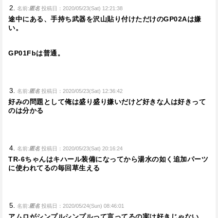
名前:
匿名
投稿日：2020/05/23(Sat) 12:21:38
途中にある、手持ち武器を沢山貼り付けただけのGP02Aは嫌
い。
GP01Fbは普通。
名前:
匿名
投稿日：2020/05/23(Sat) 12:36:42
好みの問題として俺は盛り盛り嫌いだけど好きな人は好きって
のは分かる
名前:
匿名
投稿日：2020/05/23(Sat) 20:16:24
TR-6ちゃんはキハール装備になってから湯水の如く追加パーツ
に使われてるの毎回草生える
名前:
匿名
投稿日：2020/05/24(Sun) 08:46:01
アムロがシンプルシンプルって言ってるの実は好きじゃない