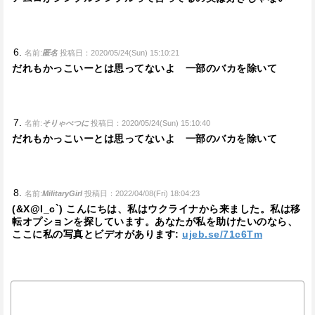
名前:
匿名
投稿日：2020/05/24(Sun) 15:10:21
だれもかっこいーとは思ってないよ 一部のバカを除いて
名前:
そりゃべつに
投稿日：2020/05/24(Sun) 15:10:40
だれもかっこいーとは思ってないよ 一部のバカを除いて
名前:
MilitaryGirl
投稿日：2022/04/08(Fri) 18:04:23
(&X@I_c`) こんにちは、私はウクライナから来ました。私は移
転オプションを探しています。あなたが私を助けたいのなら、
ここに私の写真とビデオがあります:
ujeb.se/71c6Tm