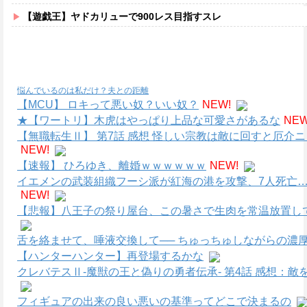
【遊戯王】ヤドカリューで900レス目指すスレ
悩んでいるのは私だけ？夫との距離
【MCU】 ロキって悪い奴？いい奴？
NEW!
★【ワートリ】木虎はやっぱり上品な可愛さがあるな
NEW
【無職転生Ⅱ】 第7話 感想 怪しい宗教は敵に回すと厄介
NEW!
【速報】 ひろゆき、離婚ｗｗｗｗｗｗ
NEW!
イエメンの武装組織フーシ派が紅海の港を攻撃、7人死亡…
NEW!
【悲報】八王子の祭り屋台、この暑さで生肉を常温放置して
舌を絡ませて、唾液交換して── ちゅっちゅしながらの濃厚
【ハンターハンター】再登場するかな
クレバテスⅡ-魔獣の王と偽りの勇者伝承- 第4話 感想：
フィギュアの出来の良い悪いの基準ってどこで決まるの