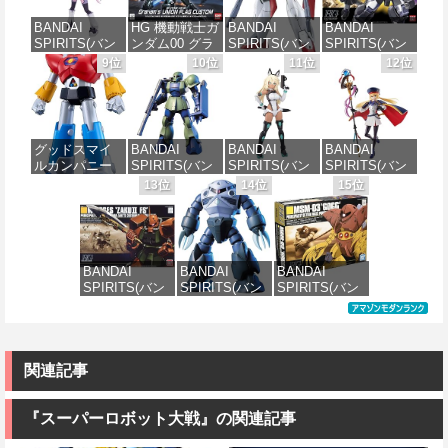
ール 全高約
パルド 1/144ス
AV-98Plus (イ
イ 1/144スケー
160mm
ケール 色分け
ングラム・プ
ル 色分け済み
BANDAI
HG 機動戦士ガ
BANDAI
BANDAI
済みプラモデ
ラス) 色分け済
プラモデル
SPIRITS(バン
ンダム00 グラ
SPIRITS(バン
SPIRITS(バン
ル
みプラモデル
価格：¥10,094
ダイ スピリッ
ハム専用ユニ
ダイ スピリッ
ダイ スピリッ
9位
10位
11位
12位
価格：¥2,170
ツ) 30MS SIS-
オンフラッグ
ツ) HGAW 機
ツ) HGUC 機動
価格：¥2,420
価格：¥6,050
J00 メルンジ
カスタム 1/144
動新世紀ガン
戦士ガンダム
ャ[カラーA] 色
スケール 色分
ダムX ガンダ
ザクI(黒い三連
分け済みプラ
け済みプラモ
ムエアマスタ
星仕様) 1/144
モデル
デル
ー 1/144スケー
スケール 色分
グッドスマイ
BANDAI
BANDAI
BANDAI
ル 色分け済み
け済みプラモ
ルカンパニー
SPIRITS(バン
SPIRITS(バン
SPIRITS(バン
プラモデル
デル
価格：¥4,200
価格：¥1,800
UFO戦士ダイ
ダイ スピリッ
ダイスピリッ
ダイ スピリッ
13位
14位
15位
アポロン
ツ) HGUC
ツ) 30MS SIS-
ツ) 30MS
価格：¥3,782
価格：¥2,200
MODEROID ダ
1/144 HGUC
H00 セスティ
Fate/Grand
イアポロン 組
MS-05BザクI
エ[カラーC] 色
Order アルトリ
み立て式プラ
(機動戦士ガン
分け済みプラ
ア・キャスタ
モデル ノンス
ダム)
モデル
ー 色分け済み
BANDAI
BANDAI
BANDAI
ケール 全高約
プラモデル
SPIRITS(バン
SPIRITS(バン
SPIRITS(バン
175mm
価格：¥1,645
価格：¥4,500
ダイ スピリッ
ダイ スピリッ
ダイ スピリッ
価格：¥7,800
ツ) HGUC
ツ) HGUC 機動
ツ) HGUC 機動
価格：¥8,820
1/144 ザクII
戦士ガンダム
戦士ガンダム
(ガルマ専用機)
MSM-07 ズゴ
MSM-03 ゴッ
(機動戦士ガン
ック 1/144スケ
グ 1/144スケー
関連記事
ダム)
ール 色分け済
ル 色分け済み
みプラモデル
プラモデル
『スーパーロボット大戦』の関連記事
価格：¥2,500
価格：¥1,100
価格：¥2,280