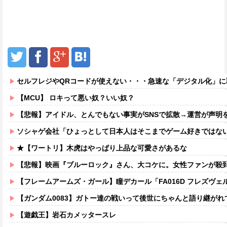
セルフレジやQRコードが使えない・・・急速な「デジタル化」に取り残される6
【MCU】 ロキって悪い奴？いい奴？
【悲報】アイドル、とんでもない事実がSNSで拡散→運営が声明
ソシャゲ会社「ひょっとして日本人はそこまでゲーム好きではな
★【ワートリ】木虎はやっぱり上品な可愛さがあるな
【悲報】映画『ブルーロック』さん、大コケに。女性ファンが殺
【フレームアームズ・ガール】瞳デカール「FA016D フレズヴェルク=ルフス 〈アギト〉用」「FA017D ゼ
【ガンダム0083】ガトー達の戦いって後世にちゃんと語り継が
【遊戯王】岩石カメッタースレ