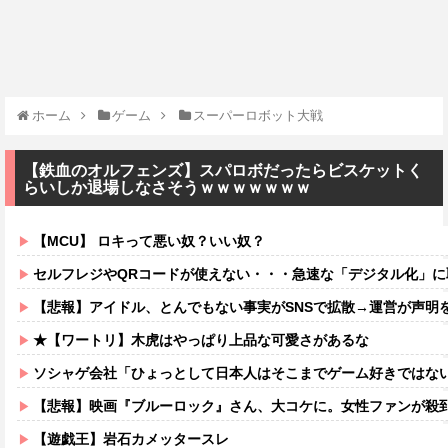
ホーム
ゲーム
スーパーロボット大戦
【鉄血のオルフェンズ】スパロボだったらビスケットく
らいしか退場しなさそうｗｗｗｗｗｗｗ
【MCU】 ロキって悪い奴？いい奴？
セルフレジやQRコードが使えない・・・急速な「デジタル化」に取り残される6
【悲報】アイドル、とんでもない事実がSNSで拡散→運営が声明
★【ワートリ】木虎はやっぱり上品な可愛さがあるな
ソシャゲ会社「ひょっとして日本人はそこまでゲーム好きではな
【悲報】映画『ブルーロック』さん、大コケに。女性ファンが殺
【遊戯王】岩石カメッタースレ