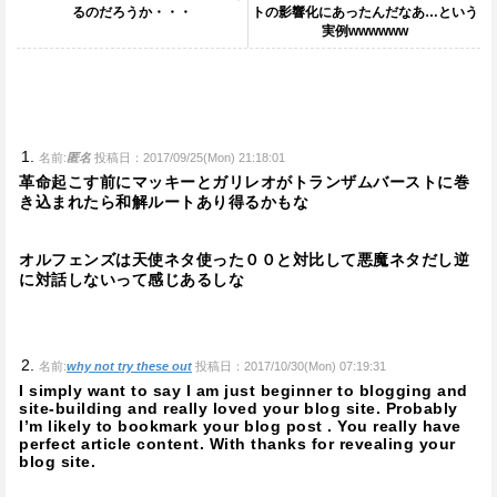
るのだろうか・・・
トの影響化にあったんだなあ…という
実例wwwwww
名前:
匿名
投稿日：2017/09/25(Mon) 21:18:01
革命起こす前にマッキーとガリレオがトランザムバーストに巻
き込まれたら和解ルートあり得るかもな
オルフェンズは天使ネタ使った００と対比して悪魔ネタだし逆
に対話しないって感じあるしな
名前:
why not try these out
投稿日：2017/10/30(Mon) 07:19:31
I simply want to say I am just beginner to blogging and
site-building and really loved your blog site. Probably
I’m likely to bookmark your blog post . You really have
perfect article content. With thanks for revealing your
blog site.