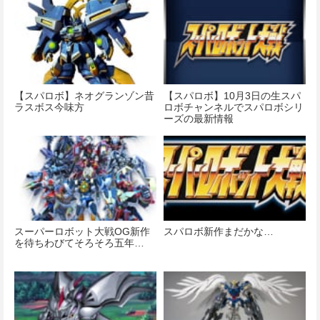
【スパロボ】ネオグランゾン昔
【スパロボ】10月3日の生スパ
ラスボス今味方
ロボチャンネルでスパロボシリ
ーズの最新情報
スーパーロボット大戦OG新作
スパロボ新作まだかな…
を待ちわびてそろそろ五年…