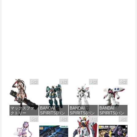
1位
2位
3位
4位
マックスファ
BANDAI
BANDAI
BANDAI
クトリー
SPIRITS(バン
SPIRITS(バン
SPIRITS(バン
PLAMATEA
ダイ スピリッ
ダイ スピリッ
ダイ スピリッ
5位
6位
7位
8位
MXちゃん 組み
ツ) HG 機動新
ツ) 機動警察パ
ツ) HGUC 195
立て式プラモ
世紀ガンダムX
トレイバー
機動戦士Zガン
デル ノンスケ
ガンダムレオ
EZY RG 1/48
ダム キュベレ