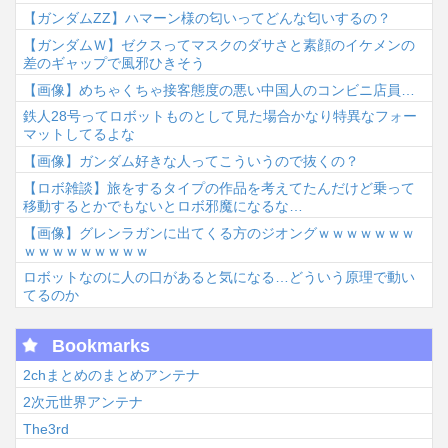
【ガンダムΖΖ】ハマーン様の匂いってどんな匂いするの？
【ガンダムＷ】ゼクスってマスクのダサさと素顔のイケメンの
差のギャップで風邪ひきそう
【画像】めちゃくちゃ接客態度の悪い中国人のコンビニ店員…
鉄人28号ってロボットものとして見た場合かなり特異なフォー
マットしてるよな
【画像】ガンダム好きな人ってこういうので抜くの？
【ロボ雑談】旅をするタイプの作品を考えてたんだけど乗って
移動するとかでもないとロボ邪魔になるな…
【画像】グレンラガンに出てくる方のジオングｗｗｗｗｗｗｗ
ｗｗｗｗｗｗｗｗｗ
ロボットなのに人の口があると気になる…どういう原理で動い
てるのか
Bookmarks
2chまとめのまとめアンテナ
2次元世界アンテナ
The3rd