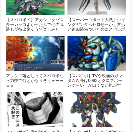
【スパロボＸ】アカシックバス
【スーパーロボット大戦】ウイ
ターカッコよかったんで他の武
ングガンダムゼロせっかく変形
装も期待出来そうで楽しみだ
と追加装備ついたのにスパロボ
で拾われないんです？
アクシズ落としってスパロボな
【スパロボ】TVや映画のガン
ら力技で何とかなりそうｗｗｗ
ダム以外は0083とクロスボー
ｗｗ
ンぐらいしか出てない気がす
る…
スパロボの知識だけどこのアニ
【スパロボ】フォルテギガスに