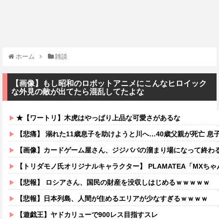
ホーム
雑談
【画像】もし昭和のロボットアニメにこんなヒロイック
な外見の敵が出てたら混乱してたよな
★【ワートリ】木虎はやっぱり上品な可愛さがあるな
【悲痛】 溺れた11歳息子を助けようと川へ…40歳父親が死亡 息
【画像】カードゲーム屋さん、ジジババの溜まり場になって終わるw
【トリダモノ氏オリジナルキャラクター】 PLAMATEA「MXちゃん
【悲報】 ロシアさん、国民の財産を没収しはじめるｗｗｗｗｗ
【悲報】日本列島、人間が住めるエリアが少なすぎるｗｗｗｗ
【遊戯王】ヤドカリューで900レス目指すスレ