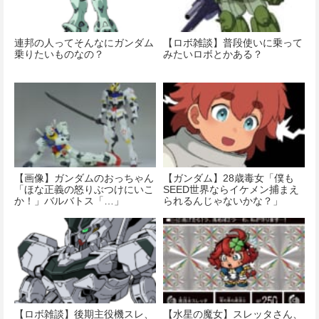
連邦の人ってそんなにガンダム
【ロボ雑談】普段使いに乗って
乗りたいものなの？
みたいロボとかある？
【画像】ガンダムのおっちゃん
【ガンダム】28歳毒女「僕も
「ほな正義の怒りぶつけにいこ
SEED世界ならイケメン捕まえ
か！」バルバトス「…」
られるんじゃないかな？」
【ロボ雑談】後期主役機スレ、
【水星の魔女】スレッタさん、