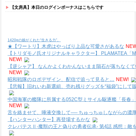
【文房具】本日のログインボーナスはこちらです
1420gの娘がくれた“生きる力”。
★【ワートリ】木虎はやっぱり上品な可愛さがあるな
NEW
【トリダモノ氏オリジナルキャラクター】 PLAMATEA
NEW!
【逆シャア】 なんかよくわかんないまま隕石が落ちなく
NEW!
昭和戦隊のロボデザイン、配信で追って見ると…
NEW!
【悲報】旧れいわ新選組、売れ残りグッズを“福袋”にして販
中国海軍の艦隊に所属する052C型ミサイル駆逐艦「長春」
NEW!
舌を絡ませて、唾液交換して── ちゅっちゅしながらの濃厚
【ハンターハンター】再登場するかな
クレバテスⅡ-魔獣の王と偽りの勇者伝承- 第4話 感想：