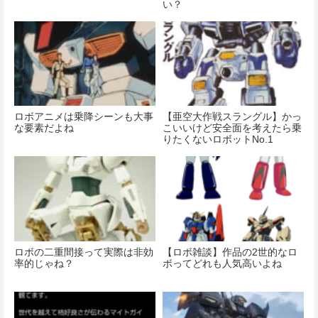
い？
ロボアニメは乗降シーンも大事
【亜空大作戦スラングル】かっ
な要素だよね
こいいけど安全面を考えたら乗
りたくないロボットNo.1
ロボの二重間接って実際は非効
【ロボ雑談】作品の2世的なロ
率的じゃね？
ボってどれも人気高いよね