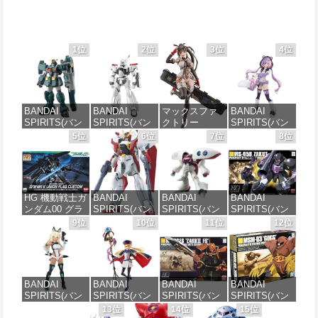
1位
2位
3位
4位
BANDAI
BANDAI
マックスファ
BANDAI
SPIRITS(バン
SPIRITS(バン
クトリー
SPIRITS(バン
ダイ スピリッ
ダイ スピリッ
PLAMATEA
ダイ スピリッ
5位
6位
7位
8位
ツ) HG 機動新
ツ) 機動警察パ
MXちゃん 組み
ツ) 30MS SIS-
世紀ガンダムX
トレイバー
立て式プラモ
J00 メルンジ
ガンダムレオ
EZY RG 1/48
デル ノンスケ
ャ[カラーA] 色
パルド 1/144ス
AV-98Plus (イ
ール 全高約
分け済みプラ
ケール 色分け
ングラム・プ
160mm
モデル
HG 機動戦士ガ
BANDAI
BANDAI
BANDAI
済みプラモデ
ラス) 色分け済
ンダム00 グラ
SPIRITS(バン
SPIRITS(バン
SPIRITS(バン
ル
みプラモデル
価格：¥10,087
価格：¥4,000
ハム専用ユニ
ダイ スピリッ
ダイ スピリッ
ダイ スピリッ
9位
10位
11位
12位
オンフラッグ
ツ) HGAW 機
ツ) HGUC 195
ツ) HGUC 機動
価格：¥3,480
価格：¥6,480
カスタム 1/144
動新世紀ガン
機動戦士Zガン
戦士ガンダム
スケール 色分
ダムX ガンダ
ダム キュベレ
ザクI(黒い三連
け済みプラモ
ムエアマスタ
イ 1/144スケー
星仕様) 1/144
デル
ー 1/144スケー
ル 色分け済み
スケール 色分
BANDAI
BANDAI
BANDAI
BANDAI
ル 色分け済み
プラモデル
け済みプラモ
SPIRITS(バン
SPIRITS(バン
SPIRITS(バン
SPIRITS(バン
プラモデル
デル
価格：¥1,800
ダイスピリッ
ダイ スピリッ
ダイ スピリッ
ダイ スピリッ
13位
14位
15位
価格：¥2,200