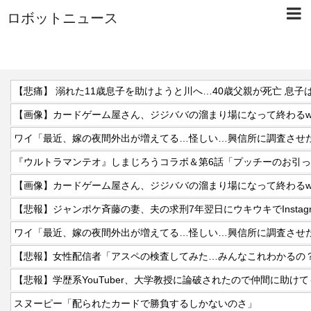
ロボットニュース
【悲痛】 溺れた11歳息子を助けようと川へ…40歳父親が死亡 息子
【画像】カードゲーム屋さん、ジジババの溜まり場になって終わるwww
『ウルトラマンテオ』しまじろうコラボ＆第6話「プッチーのお引
【画像】カードゲーム屋さん、ジジババの溜まり場になって終わるwww
【悲報】ジャンポケ斉藤の妻、夫の求刑7年翌日にウキウキでInstag
【悲報】女性配信者「アスペの検査してみた…みんなこれわかるの
スヌーピー「配られたカードで勝負するしかないのさ」