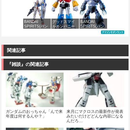
ツ) 30MS SIS-
ツ) 30MS
ツ) HGUC
ツ) HGUC 機動
価格：¥3,600
価格：¥2,380
H00 セスティ
Fate/Grand
1/144 ザクII
戦士ガンダム
エ[カラーC] 色
Order アルトリ
(ガルマ専用機)
MSM-03 ゴッ
分け済みプラ
ア・キャスタ
(機動戦士ガン
グ 1/144スケー
モデル
ー 色分け済み
ダム)
ル 色分け済み
BANDAI
グッドスマイ
BANDAI
プラモデル
プラモデル
SPIRITS(バン
ルカンパニー
SPIRITS(バン
価格：¥4,500
価格：¥2,982
ダイ スピリッ
UFO戦士ダイ
ダイ スピリッ
価格：¥7,800
価格：¥2,300
ツ) FULL
アポロン
ツ) HGUC 機動
MECHANICS
MODEROID ダ
戦士ガンダム
機動戦士ガン
イアポロン 組
MSM-07 ズゴ
ダム 水星の魔
み立て式プラ
ック 1/144スケ
関連記事
女 ガンダムエ
モデル ノンス
ール 色分け済
アリアル 1/100
ケール 全高約
みプラモデル
スケール 色分
175mm
『雑談』の関連記事
け済みプラモ
価格：¥1,518
デル
価格：¥8,820
価格：¥4,822
ガンダムのおっちゃん「んで来
来月にマクロスの最新作が発表
年度は何するんや？」
みたいだけどどんな内容になる
んだろ…