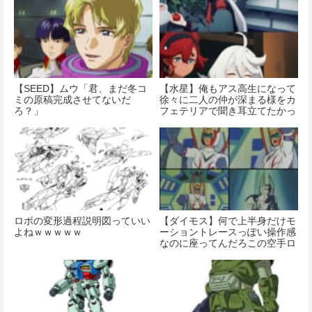
【SEED】ムウ「君、まだ冬コ
【水星】俺もアス高生になって
ミの原稿完成させてないだ
徐々に二人の仲が深まる様をカ
ろ？」
フェテリアで聞き耳立てたかっ
た
ロボの変形過程説明図っていい
【ダイモス】何で上半身だけモ
よねｗｗｗｗｗ
ーショントレースっぽい操作感
なのに座ってんだろこの空手ロ
ボ…