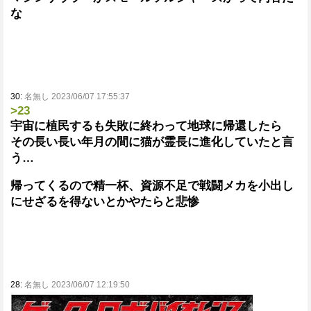
な
30:
名無し 2023/06/07 17:55:37
>23
宇宙に植民するも失敗に終わって地球に帰還したら
その長い長い年月の間に猫が霊長に進化していたと言
う…
帰ってくるので精一杯、資源不足で戦闘メカを小出し
にせざるを得ないとかやたらと悲惨
28:
名無し 2023/06/07 12:19:50