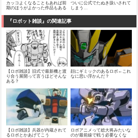
カッコよくなることもあれば前
ついに公式でたぬき扱いされて
期のほうがよかった作品もある
しまう…
よね
『ロボット雑談』の関連記事
【ロボ雑談】旧式で最新機と渡
顔にギミックのあるロボ←これ
り合う展開って言うほどそんな
なに思い浮かんだ？
ある？
【ロボ雑談】兵器が内蔵されて
ロボアニメって総大将みたいな
るロボとかあげてこう
のが最前線で戦う必要なくな