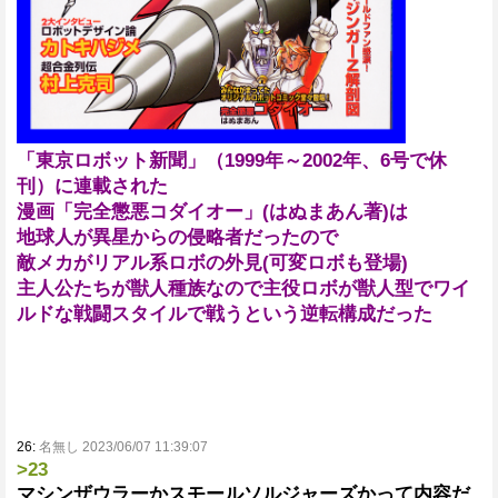
「東京ロボット新聞」（1999年～2002年、6号で休
刊）に連載された
漫画「完全懲悪コダイオー」(はぬまあん著)は
地球人が異星からの侵略者だったので
敵メカがリアル系ロボの外見(可変ロボも登場)
主人公たちが獣人種族なので主役ロボが獣人型でワイ
ルドな戦闘スタイルで戦うという逆転構成だった
26:
名無し 2023/06/07 11:39:07
>23
マシンザウラーかスモールソルジャーズかって内容だ