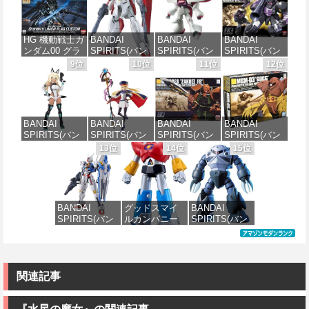
ガンダムレオ
EZY RG 1/48
デル ノンスケ
ャ[カラーA] 色
パルド 1/144ス
AV-98Plus (イ
ール 全高約
分け済みプラ
ケール 色分け
ングラム・プ
160mm
モデル
HG 機動戦士ガ
BANDAI
BANDAI
BANDAI
済みプラモデ
ラス) 色分け済
ンダム00 グラ
SPIRITS(バン
SPIRITS(バン
SPIRITS(バン
ル
みプラモデル
価格：¥10,087
価格：¥4,000
ハム専用ユニ
ダイ スピリッ
ダイ スピリッ
ダイ スピリッ
9位
10位
11位
12位
オンフラッグ
ツ) HGAW 機
ツ) HGUC 195
ツ) HGUC 機動
価格：¥3,480
価格：¥6,480
カスタム 1/144
動新世紀ガン
機動戦士Zガン
戦士ガンダム
スケール 色分
ダムX ガンダ
ダム キュベレ
ザクI(黒い三連
け済みプラモ
ムエアマスタ
イ 1/144スケー
星仕様) 1/144
デル
ー 1/144スケー
ル 色分け済み
スケール 色分
BANDAI
BANDAI
BANDAI
BANDAI
ル 色分け済み
プラモデル
け済みプラモ
SPIRITS(バン
SPIRITS(バン
SPIRITS(バン
SPIRITS(バン
プラモデル
デル
価格：¥1,800
ダイスピリッ
ダイ スピリッ
ダイ スピリッ
ダイ スピリッ
13位
14位
15位
価格：¥2,200
ツ) 30MS SIS-
ツ) 30MS
ツ) HGUC
ツ) HGUC 機動
価格：¥3,600
価格：¥2,380
H00 セスティ
Fate/Grand
1/144 ザクII
戦士ガンダム
エ[カラーC] 色
Order アルトリ
(ガルマ専用機)
MSM-03 ゴッ
分け済みプラ
ア・キャスタ
(機動戦士ガン
グ 1/144スケー
モデル
ー 色分け済み
ダム)
ル 色分け済み
BANDAI
グッドスマイ
BANDAI
プラモデル
プラモデル
SPIRITS(バン
ルカンパニー
SPIRITS(バン
価格：¥4,500
価格：¥2,982
ダイ スピリッ
UFO戦士ダイ
ダイ スピリッ
価格：¥7,800
価格：¥2,300
ツ) FULL
アポロン
ツ) HGUC 機動
MECHANICS
MODEROID ダ
戦士ガンダム
機動戦士ガン
イアポロン 組
MSM-07 ズゴ
ダム 水星の魔
み立て式プラ
ック 1/144スケ
関連記事
女 ガンダムエ
モデル ノンス
ール 色分け済
アリアル 1/100
ケール 全高約
みプラモデル
スケール 色分
175mm