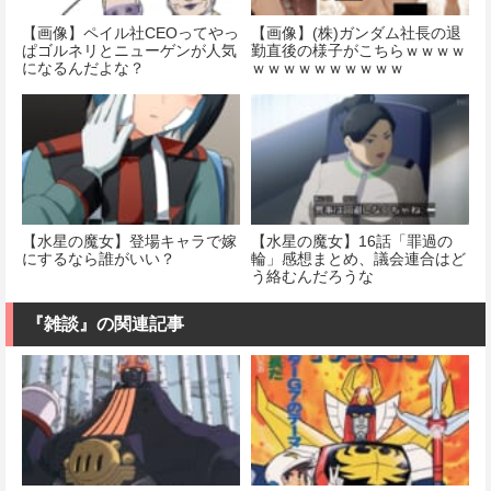
【画像】ペイル社CEOってやっ
【画像】(株)ガンダム社長の退
ぱゴルネリとニューゲンが人気
勤直後の様子がこちらｗｗｗｗ
になるんだよな？
ｗｗｗｗｗｗｗｗｗｗ
【水星の魔女】登場キャラで嫁
【水星の魔女】16話「罪過の
にするなら誰がいい？
輪」感想まとめ、議会連合はど
う絡むんだろうな
『雑談』の関連記事