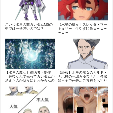
こいつ水星の非ガンダムMSの
【水星の魔女】スレッタ・マー
中では一番強いのでは？
キュリー←生やす印象ｗｗｗｗ
ｗｗｗ
【水星の魔女】視聴者・制作
【訃報】水星の魔女のカルド・
「最後なんで光ってガンダムが
ナボ役の一城みゆ希さん、多臓
消えたのか我々にもわからんの
器不全で死去…ご冥福をお祈り
です」
いたします