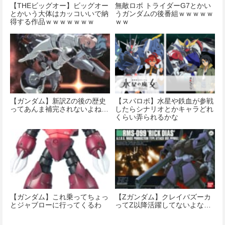
【THEビッグオー】ビッグオー
無敵ロボ トライダーG7とかい
とかいう大体はカッコいいで納
うガンダムの後番組ｗｗｗｗｗ
得する作品ｗｗｗｗｗｗｗ
ｗｗ
【ガンダム】新訳Zの後の歴史
【スパロボ】水星や鉄血が参戦
ってあんま補完されないよね…
したらシナリオとかキャラどれ
くらい弄られるかな
【ガンダム】これ乗ってちょっ
【Ζガンダム】クレイバズーカ
とジャブローに行ってくるわ
ってZ以降活躍してないよな…