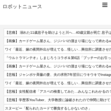
ロボットニュース
【悲痛】 溺れた11歳息子を助けようと川へ…40歳父親が死亡 息子
【画像】カードゲーム屋さん、ジジババの溜まり場になって終わるwww
『ウルトラマンテオ』しまじろうコラボ＆第6話「プッチーのお引
【画像】カードゲーム屋さん、ジジババの溜まり場になって終わるwww
【悲報】ジャンポケ斉藤の妻、夫の求刑7年翌日にウキウキでInstag
【悲報】女性配信者「アスペの検査してみた…みんなこれわかるの
スヌーピー「配られたカードで勝負するしかないのさ」