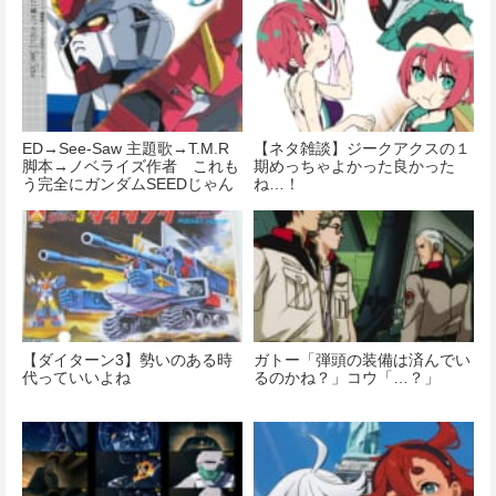
ED→See-Saw 主題歌→T.M.R
【ネタ雑談】ジークアクスの１
脚本→ノベライズ作者 これも
期めっちゃよかった良かった
う完全にガンダムSEEDじゃん
ね…！
【ダイターン3】勢いのある時
ガトー「弾頭の装備は済んでい
代っていいよね
るのかね？」コウ「…？」