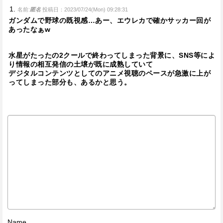
名前:
匿名
投稿日：2023/07/24(Mon) 09:28:31
ガンダムで野球の既視感…あー、エウレカで確かサッカー回が
あったなぁw
水星がたったの2クールで終わってしまった背景に、SNS等によ
り情報の相互発信の土壌が既に成熟していて
デジタルコンテンツとしてのアニメ視聴のペースが急激に上が
ってしまった部分も、あるかと思う。
Name