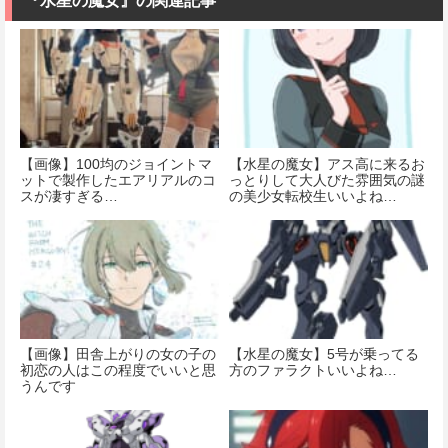
『水星の魔女』の関連記事
け済みプラモ
価格：¥1,518
デル
価格：¥8,820
価格：¥4,822
【画像】100均のジョイントマ
【水星の魔女】アス高に来るお
ットで製作したエアリアルのコ
っとりして大人びた雰囲気の謎
スが凄すぎる…
の美少女転校生いいよね…
【画像】田舎上がりの女の子の
【水星の魔女】5号が乗ってる
初恋の人はこの程度でいいと思
方のファラクトいいよね…
うんです