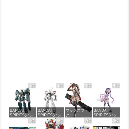
1位
2位
3位
4位
BANDAI
BANDAI
マックスファ
BANDAI
SPIRITS(バン
SPIRITS(バン
クトリー
SPIRITS(バン
ダイ スピリッ
ダイ スピリッ
PLAMATEA
ダイ スピリッ
5位
6位
7位
8位
ツ) HG 機動新
ツ) 機動警察パ
MXちゃん 組み
ツ) 30MS SIS-
世紀ガンダムX
トレイバー
立て式プラモ
J00 メルンジ