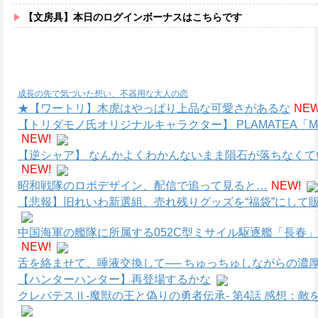
【文房具】本日のログインボーナスはこちらです
成長の先で気づいた想い、不器用な大人の恋
★【ワートリ】木虎はやっぱり上品な可愛さがあるな
NEW
【トリダモノ氏オリジナルキャラクター】 PLAMATEA
NEW!
【逆シャア】 なんかよくわかんないまま隕石が落ちなく
NEW!
昭和戦隊のロボデザイン、配信で追って見ると…
NEW!
【悲報】旧れいわ新選組、売れ残りグッズを“福袋”にして販
中国海軍の艦隊に所属する052C型ミサイル駆逐艦「長春」
NEW!
舌を絡ませて、唾液交換して── ちゅっちゅしながらの濃厚
【ハンターハンター】再登場するかな
クレバテスⅡ-魔獣の王と偽りの勇者伝承- 第4話 感想：