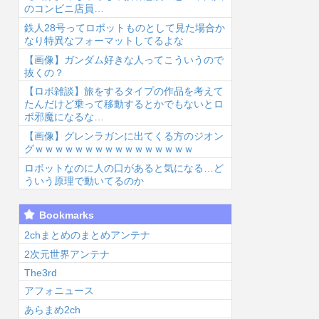
のコンビニ店員…
鉄人28号ってロボットものとして見た場合か
なり特異なフォーマットしてるよな
【画像】ガンダム好きな人ってこういうので
抜くの？
【ロボ雑談】旅をするタイプの作品を考えて
6/8/8 15:27
2026/8/8 15:25
2026/8/8 15:06
2026
たんだけど乗って移動するとかでもないとロ
ボ邪魔になるな…
【画像】グレンラガンに出てくる方のジオン
グｗｗｗｗｗｗｗｗｗｗｗｗｗｗｗｗ
ロボットなのに人の口があると気になる…ど
ういう原理で動いてるのか
【朗報】花澤香
【悲報】ひなこ
こち亀アニメ
『
Bookmarks
菜(37)、まだ誰
のーと作者、ラ
化...
イ
のものでもな
インを派手に超
怖
2chまとめのまとめアンテナ
……...
えた結果規約違
っ
2次元世界アンテナ
反で...
The3rd
アフォニュース
あらまめ2ch