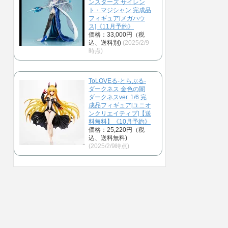
ンスターズ サイレン
ト・マジシャン 完成品
フィギュア[メガハウ
ス]《11月予約》
価格：33,000円（税
込、送料別)
(2025/2/9
時点)
ToLOVEる-とらぶる-
ダークネス 金色の闇
ダークネスver. 1/6 完
成品フィギュア[ユニオ
ンクリエイティブ]【送
料無料】《10月予約》
価格：25,220円（税
込、送料無料)
(2025/2/9時点)