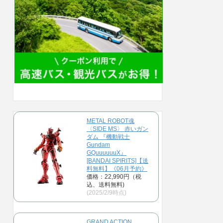
METAL ROBOT魂
〈SIDE MS〉 赤いガン
ダム 『機動戦士
Gundam
GQuuuuuuX』
[BANDAI SPIRITS]【送
料無料】《06月予約》
価格：22,990円（税
込、送料無料)
(2025/2/9時点)
GRAND ACTION