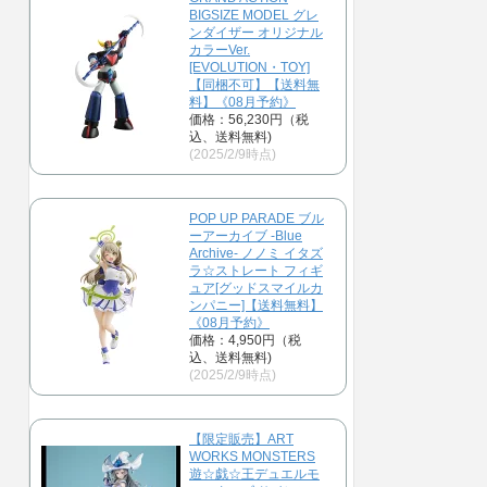
BIGSIZE MODEL グレ
ンダイザー オリジナル
カラーVer.
[EVOLUTION・TOY]
【同梱不可】【送料無
料】《08月予約》
価格：56,230円（税
込、送料無料)
(2025/2/9時点)
POP UP PARADE ブル
ーアーカイブ -Blue
Archive- ノノミ イタズ
ラ☆ストレート フィギ
ュア[グッドスマイルカ
ンパニー]【送料無料】
《08月予約》
価格：4,950円（税
込、送料無料)
(2025/2/9時点)
【限定販売】ART
WORKS MONSTERS
遊☆戯☆王デュエルモ