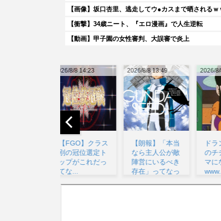
【画像】坂口杏里、逃走してウ●カスまで晒されるｗ
【衝撃】34歳ニート、『エロ漫画』で人生逆転
【動画】甲子園の女性審判、大誤審で炎上
026/8/8 14:23
2026/8/8 13:49
2026/8/8 17:29
20
【FGO】クラス
【朗報】「本当
ドランゴボール
別の冠位選定ト
なら主人公が敵
のチチが教育マ
ップがこれだっ
陣営にいるべき
マになった理由
てな...
存在」ってなっ
www...
た作...