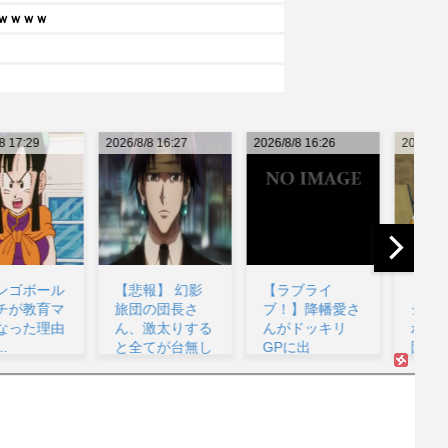
ｗｗｗｗ
26/8/8 16:27
2026/8/8 16:26
2026/8/8 16:07
202
【悲報】 幻影
【ラブライ
『グロウアップ
旅団の団長さ
ブ！】降幡愛さ
ショウ ～ひま
ん、激太りする
んがドッキリ
わりのサーカス
と全てが台無し
GPに出
団～』6話感想
い
になる...
演！！！！...
本...