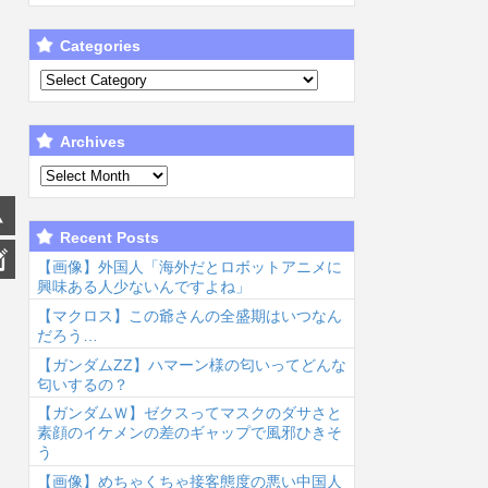
Categories
Archives
Recent Posts
【画像】外国人「海外だとロボットアニメに
興味ある人少ないんですよね」
【マクロス】この爺さんの全盛期はいつなん
だろう…
【ガンダムΖΖ】ハマーン様の匂いってどんな
匂いするの？
【ガンダムＷ】ゼクスってマスクのダサさと
素顔のイケメンの差のギャップで風邪ひきそ
う
【画像】めちゃくちゃ接客態度の悪い中国人