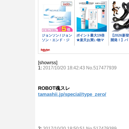
[showrss]
1:
2017/10/20 18:42:43 No.517477939
ROBOT魂スレ
tamashii.jp/special/type_zero/
2:
2017/10/20 18:50:51 No.517479389