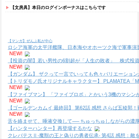
【文房具】本日のログインボーナスはこちらです
【マンガ】ぜんぶ私が中心
ロシア海軍の太平洋艦隊、日本海やオホーツク海で軍事演
NEW!
【投資の闇】若い男性の6割超が「人生の敗者」 株式投資
NEW!
【ガンダム】 ザクって一言でいっても色々バリエーション
【トリダモノ氏オリジナルキャラクター】 PLAMATEA
NEW!
【ファイブマン】 「ファイブロボ」とかいう3機のマシン
NEW!
【ゴールデンカムイ 最終回】 第62話 感想 さらば五稜
NEW!
舌を絡ませて、唾液交換して── ちゅっちゅしながらの濃厚
【ハンターハンター】再登場するかな
クレバテスⅡ-魔獣の王と偽りの勇者伝承- 第4話 感想：