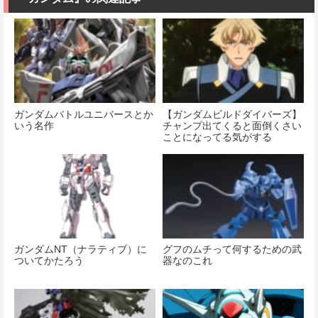
ルコン (ZBF)
価格：¥2,200
色分け済み プ
ラキット
価格：¥8,336
ガンダムバトルユニバースとか
【ガンダムビルドダイバーズ】
いう名作
チャンプ出てくると面倒くさい
ことになってる気がする
ガンダムNT（ナラティブ）に
グフのムチって何するための武
ついてかたろう
器なのこれ