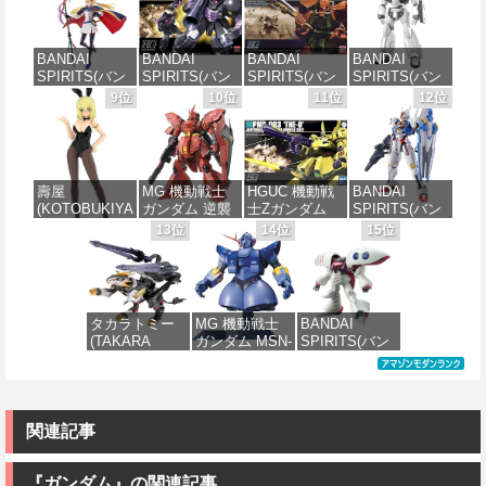
ャ[カラーA] 色
スケール 色分
エ[カラーC] 色
ダムX ガンダ
分け済みプラ
け済みプラモ
分け済みプラ
ムエアマスタ
モデル
デル
モデル
ー 1/144スケー
BANDAI
BANDAI
BANDAI
BANDAI
ル 色分け済み
SPIRITS(バン
SPIRITS(バン
SPIRITS(バン
SPIRITS(バン
プラモデル
価格：¥4,200
価格：¥1,850
価格：¥4,682
ダイ スピリッ
ダイ スピリッ
ダイ スピリッ
ダイ スピリッ
9位
10位
11位
12位
ツ) 30MS
ツ) HGUC 機動
ツ) HGUC
ツ) 機動警察パ
価格：¥3,732
Fate/Grand
戦士ガンダム
1/144 ザクII
トレイバー
Order アルトリ
ザクI(黒い三連
(ガルマ専用機)
EZY RG 1/48
ア・キャスタ
星仕様) 1/144
(機動戦士ガン
AV-98Plus (イ
ー 色分け済み
スケール 色分
ダム)
ングラム・プ
壽屋
MG 機動戦士
HGUC 機動戦
BANDAI
プラモデル
け済みプラモ
ラス) 色分け済
(KOTOBUKIYA
ガンダム 逆襲
士Zガンダム
SPIRITS(バン
デル
みプラモデル
価格：¥2,880
) フレームアー
のシャア MSN-
PMX-003 ジ・
ダイ スピリッ
13位
14位
15位
価格：¥7,800
ムズ・ガール
04 サザビー
オ 1/144スケー
ツ) FULL
価格：¥2,100
価格：¥6,900
ドゥルガー
Ver.Ka 1/100ス
ル 色分け済み
MECHANICS
I〈Bunny
ケール 色分け
プラモデル
機動戦士ガン
Style〉 全高約
済みプラモデ
ダム 水星の魔
180mm ノンス
ル
女 ガンダムエ
価格：¥4,300
タカラトミー
MG 機動戦士
BANDAI
ケール プラモ
アリアル 1/100
(TAKARA
ガンダム MSN-
SPIRITS(バン
デル
スケール 色分
価格：¥14,700
TOMY) T-
02 ジオング
ダイ スピリッ
け済みプラモ
SPARK
1/100スケール
ツ) HGUC 195
デル
価格：¥5,457
REALIZE
色分け済みプ
機動戦士Zガン
MODEL リアラ
ラモデル
ダム キュベレ
価格：¥4,180
イズモデル
イ 1/144スケー
関連記事
ZOIDS ゾイド
ル 色分け済み
価格：¥9,200
RMZ-025 ライ
プラモデル
ガーゼロファ
『ガンダム』の関連記事