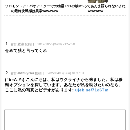
ソロモン→ア・バオア・クーでの物語
F91の敵MSってあんま語られないよね
wwwwww
の最終決戦感は異常wwwwww
名前:
匿名
投稿日：2017/10/25(Wed) 21:52:50
せめて猪と言ってくれ
名前:
MilitaryGirl
投稿日：2022/04/17(Sun) 01:37:01
(“b=A-Yt) こんにちは、私はウクライナから来ました。私は移
転オプションを探しています。あなたが私を助けたいのなら、
ここに私の写真とビデオがあります:
ujeb.se/71c6Tm