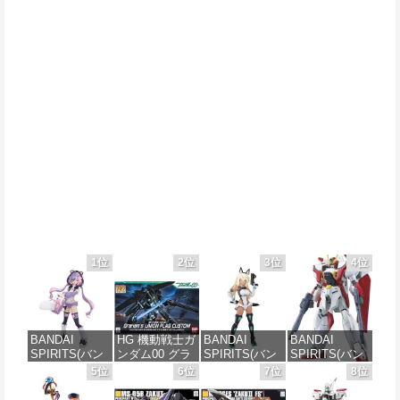
1位
2位
3位
4位
BANDAI
HG 機動戦士ガ
BANDAI
BANDAI
SPIRITS(バン
ンダム00 グラ
SPIRITS(バン
SPIRITS(バン
ダイ スピリッ
ハム専用ユニ
ダイスピリッ
ダイ スピリッ
5位
6位
7位
8位
ツ) 30MS SIS-
オンフラッグ
ツ) 30MS SIS-
ツ) HGAW 機
J00 メルンジ
カスタム 1/144
H00 セスティ
動新世紀ガン