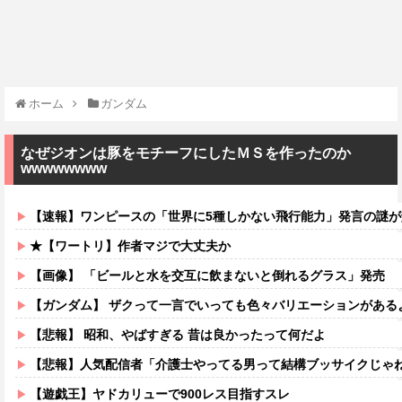
ホーム
ガンダム
なぜジオンは豚をモチーフにしたＭＳを作ったのか
wwwwwwww
【速報】ワンピースの「世界に5種しかない飛行能力」発言の謎が解
★【ワートリ】作者マジで大丈夫か
【画像】 「ビールと水を交互に飲まないと倒れるグラス」発売
【ガンダム】 ザクって一言でいっても色々バリエーションがある
【悲報】 昭和、やばすぎる 昔は良かったって何だよ
【悲報】人気配信者「介護士やってる男って結構ブッサイクじゃ
【遊戯王】ヤドカリューで900レス目指すスレ