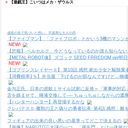
【遊戯王】こいつはメカ・ザウルス
成長の先で気づいた想い、不器用な大人の恋
【ファイブマン】 「ファイブロボ」とかいう3機のマシン
NEW!
【悲報】 ベルセルク、今どうなっているのか誰も知らない
【METAL ROBOT魂】 ズゴック SEED FRREDOM
NEW!
【ゴブリンスレイヤーⅡ】 第10話 感想 家出少女と駆除業
【消費税率1％】弁当屋「下げるのが筋なんですけど…物価
金与正氏、日本の巡航ミサイル試射に反発＝「軍事的対応」
舌を絡ませて、唾液交換して── ちゅっちゅしながらの濃厚
【ハンターハンター】再登場するかな
クレバテスⅡ-魔獣の王と偽りの勇者伝承- 第4話 感想：
フィギュアの出来の良い悪いの基準ってどこで決まるの
【画像】NARUTO三大謎の一つ、「羅生門」とは一体何