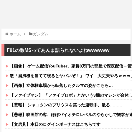
ホーム
ガンダム
F91の敵MSってあんま語られないよねwwwwww
【画像】 ゲーム配信YouTuber、家賃8万円の部屋で深夜配信→管理会社
敵「扇風機を当てて寝るとヤバいぞ！」 ワイ「大丈夫やろｗｗｗ
【画像】立体駐車場から転落したクルマの姿がこちら…
【ファイブマン】 「ファイブロボ」とかいう3機のマシンが合体
【悲報】 シャコタンのプリウスを笑った運転手、散る………
【悲報】映画館の客、ほぼバイオテロレベルのやらかしで観客が
【文房具】本日のログインボーナスはこちらです