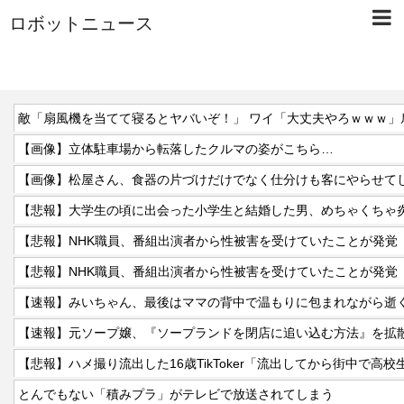
ロボットニュース
敵「扇風機を当てて寝るとヤバいぞ！」 ワイ「大丈夫やろｗｗｗ」
【画像】立体駐車場から転落したクルマの姿がこちら…
【画像】松屋さん、食器の片づけだけでなく仕分けも客にやらせて
【悲報】NHK職員、番組出演者から性被害を受けていたことが発覚
【悲報】NHK職員、番組出演者から性被害を受けていたことが発覚
【速報】みいちゃん、最後はママの背中で温もりに包まれながら逝
【速報】元ソープ嬢、『ソープランドを閉店に追い込む方法』を拡散
【悲報】ハメ撮り流出した16歳TikToker「流出してから街中で高
とんでもない「積みプラ」がテレビで放送されてしまう