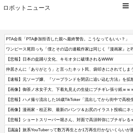
ロボットニュース
PTA会長「PTA参加拒否した親へ最終警告。こうなってもいい？」
【悲報】日本の盆踊り文化、キモオタに破壊されるWWW
仲居さんに「ありがとう」と言ったネット民、袋叩きにされてしま
【速報】元ソープ嬢、『ソープランドを閉店に追い込む方法』を拡散
【画像】御茶ノ水女子大、下着丸見えの生徒にブチギレ張り紙ｗｗ
【悲報】ハメ撮り流出した16歳TikToker「流出してから街中で高
【悲報】ショートスリーパー堀さん、対面で高須幹弥にブチギレる
【議論】旅系YouTuberって数万再生とか1万再生行かないくらい