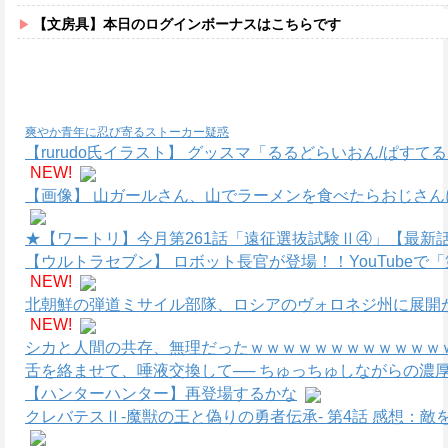
【文房具】本日のログインボーナスはこちらです
爽やか青年に忍び寄るストーカー疑惑
【rurudo氏イラスト】 グッスマ「るるどらいおん/ぱすて
NEW!
【画像】 山ガールさん、山でラーメンを食べたらおじさん
★【ワートリ】今月第261話「遠征選抜試験Ⅱ④」【最新
【ウルトラセブン】 ロボット長官が登場！！YouTube
NEW!
北朝鮮の弾道ミサイル部隊、ロシアのヴォロネジ州に展開
NEW!
シカと人間の共存、無理だったｗｗｗｗｗｗｗｗｗｗｗｗｗ
舌を絡ませて、唾液交換して── ちゅっちゅしながらの濃厚
【ハンターハンター】再登場するかな
クレバテスⅡ-魔獣の王と偽りの勇者伝承- 第4話 感想：