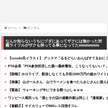
ホーム
ガンダム
なんか知らないうちにヅダにあってザクには無かった対
艦ライフルがザクも持ってる事になってたwwwwwww
【rurudo氏イラスト】 グッスマ「るるどらいおん/ぱすてるおにくVer
PTA会長「PTA参加拒否した親へ最終警告。こうなってもいい？
【朗報】ホロライブ、配信しなくても月収1500万円の超ホワイト
【画像】 山ガールさん、山でラーメンを食べたらおじさんに怒ら
【緊急】 ウォーキング中にできる暇つぶしｗｗｗ
ワンピース尾田っち「僕とその辺の連載作家は同じく『漫画家』と呼ば
【遊戯王】ヤドカリューで900レス目指すスレ