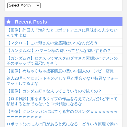
Recent Posts
【画像】外国人「海外だとロボットアニメに興味ある人少ない
んですよね」
【マクロス】この爺さんの全盛期はいつなんだろう…
【ガンダムΖΖ】ハマーン様の匂いってどんな匂いするの？
【ガンダムＷ】ゼクスってマスクのダサさと素顔のイケメンの
差のギャップで風邪ひきそう
【画像】めちゃくちゃ接客態度の悪い中国人のコンビニ店員…
鉄人28号ってロボットものとして見た場合かなり特異なフォー
マットしてるよな
【画像】ガンダム好きな人ってこういうので抜くの？
【ロボ雑談】旅をするタイプの作品を考えてたんだけど乗って
移動するとかでもないとロボ邪魔になるな…
【画像】グレンラガンに出てくる方のジオングｗｗｗｗｗｗｗ
ｗｗｗｗｗｗｗｗｗ
ロボットなのに人の口があると気になる…どういう原理で動い