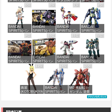
SPIRITS(バン
SPIRITS(バン
ンダム00 グラ
SPIRITS(バン
ダイ スピリッ
ダイ スピリッ
ハム専用ユニ
ダイ スピリッ
5位
6位
7位
8位
ツ) 30MS SIS-
ツ) 機動警察パ
オンフラッグ
ツ) HGAW 機
J00 メルンジ
トレイバー
カスタム 1/144
動新世紀ガン
ャ[カラーA] 色
EZY RG 1/48
スケール 色分
ダムX ガンダ
分け済みプラ
AV-98Plus (イ
け済みプラモ
ムエアマスタ
モデル
ングラム・プ
デル
ー 1/144スケー
BANDAI
BANDAI
BANDAI
BANDAI
ラス) 色分け済
ル 色分け済み
SPIRITS(バン
SPIRITS(バン
SPIRITS(バン
SPIRITS(バン
みプラモデル
プラモデル
価格：¥4,200
価格：¥1,800
ダイスピリッ
ダイ スピリッ
ダイ スピリッ
ダイ スピリッ
9位
10位
11位
12位
ツ) 30MS SIS-
ツ) HGUC 機動
ツ) 30MS
ツ) HGUC
価格：¥6,600
価格：¥3,600
H00 セスティ
戦士ガンダム
Fate/Grand
1/144 HGUC
エ[カラーC] 色
ザクI(黒い三連
Order アルトリ
MS-05BザクI
分け済みプラ
星仕様) 1/144
ア・キャスタ
(機動戦士ガン
モデル
スケール 色分
ー 色分け済み
ダム)
BANDAI
BANDAI
BANDAI
BANDAI
け済みプラモ
プラモデル
SPIRITS(バン
SPIRITS(バン
SPIRITS(バン
SPIRITS(バン
デル
価格：¥4,500
価格：¥2,300
ダイ スピリッ
ダイ スピリッ
ダイ スピリッ
ダイ スピリッ
13位
14位
15位
価格：¥7,800
ツ) HGUC
ツ) HGUC 機動
ツ) HGUC 195
ツ) HG 機動新
価格：¥2,202
1/144 ザクII
戦士ガンダム
機動戦士Zガン
世紀ガンダムX
(ガルマ専用機)
MSM-03 ゴッ
ダム キュベレ
ガンダムレオ
(機動戦士ガン
グ 1/144スケー
イ 1/144スケー
パルド 1/144ス
ダム)
ル 色分け済み
ル 色分け済み
ケール 色分け
壽屋
BANDAI
MG 機動戦士
プラモデル
プラモデル
済みプラモデ
(KOTOBUKIYA
SPIRITS(バン
ガンダム 逆襲
ル
価格：¥2,982
) フレームアー
ダイ スピリッ
のシャア MSN-
価格：¥2,280
価格：¥2,200
ムズ・ガール
ツ) FULL
04 サザビー
価格：¥3,700
ドゥルガー
MECHANICS
Ver.Ka 1/100ス
I〈Bunny
機動戦士ガン
ケール 色分け
Style〉 全高約
ダム 水星の魔
済みプラモデ