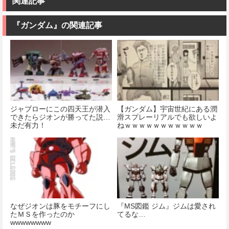
関連記事
180mm ノンス
女 ガンダムエ
ル
ケール プラモ
アリアル 1/100
デル
スケール 色分
『ガンダム』の関連記事
価格：¥13,840
け済みプラモ
デル
価格：¥11,000
価格：¥4,280
ジャブローにこの四天王が潜入
【ガンダム】宇宙世紀にある潤
できたらジオンが勝ってた説…
滑スプレーリアルでも欲しいよ
未だ有力！
ねｗｗｗｗｗｗｗｗｗｗｗ
なぜジオンは豚をモチーフにし
『MS図鑑 ジム』ジムは愛され
たＭＳを作ったのか
てるな…
wwwwwwww