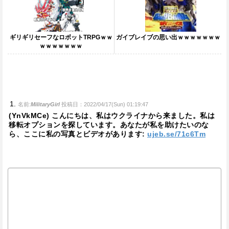
ギリギリセーフなロボットTRPGｗｗ
ガイブレイブの思い出ｗｗｗｗｗｗｗ
ｗｗｗｗｗｗｗ
名前:
MilitaryGirl
投稿日：2022/04/17(Sun) 01:19:47
(YnVkMCe) こんにちは、私はウクライナから来ました。私は
移転オプションを探しています。あなたが私を助けたいのな
ら、ここに私の写真とビデオがあります:
ujeb.se/71c6Tm