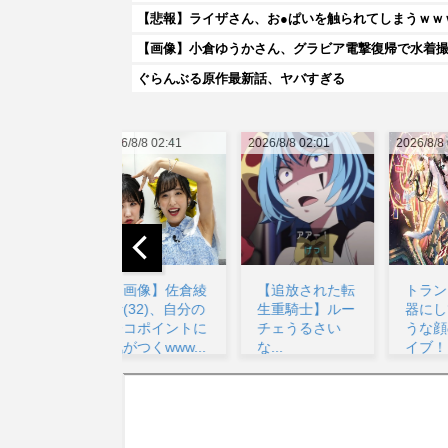
【悲報】ライザさん、お●ぱいを触られてしまうｗｗ
【画像】小倉ゆうかさん、グラビア電撃復帰で水着
ぐらんぶる原作最新話、ヤバすぎる
026/8/8 02:41
2026/8/8 02:01
2026/8/8 07:00
20
【画像】佐倉綾
【追放された転
トランプとか武
音(32)、自分の
生重騎士】ルー
器にして戦いそ
シコポイントに
チェうるさい
うな顔のラブラ
気がつくwww...
な...
イブ！キャラ...