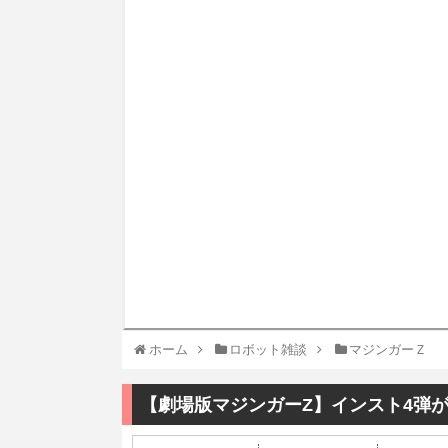
ホーム
ロボット雑談
マジンガーＺ
【劇場版マジンガーZ】インスト4弾