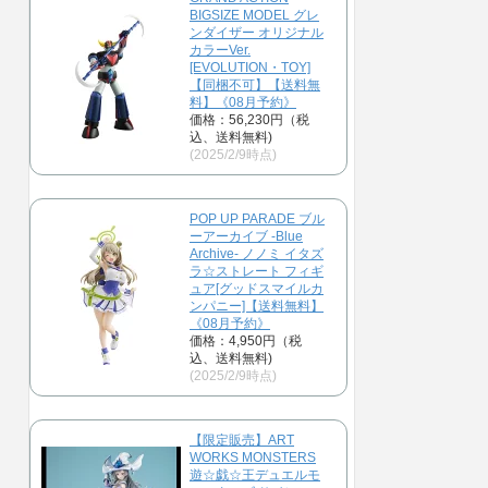
BIGSIZE MODEL グレ
ンダイザー オリジナル
カラーVer.
[EVOLUTION・TOY]
【同梱不可】【送料無
料】《08月予約》
価格：56,230円（税
込、送料無料)
(2025/2/9時点)
POP UP PARADE ブル
ーアーカイブ -Blue
Archive- ノノミ イタズ
ラ☆ストレート フィギ
ュア[グッドスマイルカ
ンパニー]【送料無料】
《08月予約》
価格：4,950円（税
込、送料無料)
(2025/2/9時点)
【限定販売】ART
WORKS MONSTERS
遊☆戯☆王デュエルモ