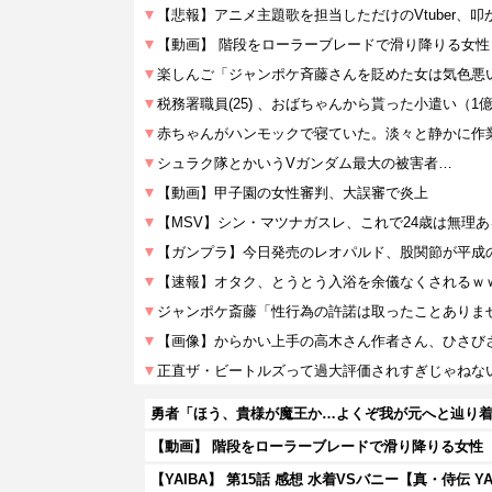
勇者「ほう、貴様が魔王か…よくぞ我が元へと辿り
【動画】 階段をローラーブレードで滑り降りる女性
【YAIBA】 第15話 感想 水着VSバニー【真・侍伝 YA