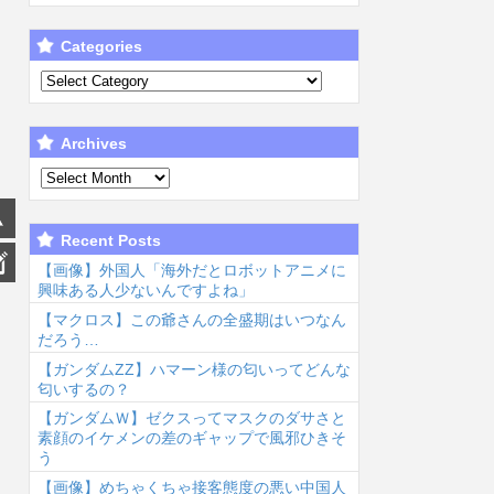
Categories
Archives
Recent Posts
【画像】外国人「海外だとロボットアニメに
興味ある人少ないんですよね」
【マクロス】この爺さんの全盛期はいつなん
だろう…
【ガンダムΖΖ】ハマーン様の匂いってどんな
匂いするの？
【ガンダムＷ】ゼクスってマスクのダサさと
素顔のイケメンの差のギャップで風邪ひきそ
う
【画像】めちゃくちゃ接客態度の悪い中国人