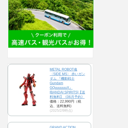
METAL ROBOT魂
〈SIDE MS〉 赤いガン
ダム 『機動戦士
Gundam
GQuuuuuuX』
[BANDAI SPIRITS]【送
料無料】《06月予約》
価格：22,990円（税
込、送料無料)
(2025/2/9時点)
GRAND ACTION