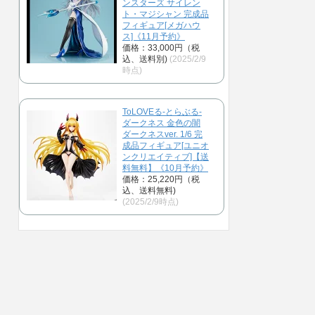
ンスターズ サイレン
ト・マジシャン 完成品
フィギュア[メガハウ
ス]《11月予約》
価格：33,000円（税
込、送料別)
(2025/2/9
時点)
ToLOVEる-とらぶる-
ダークネス 金色の闇
ダークネスver. 1/6 完
成品フィギュア[ユニオ
ンクリエイティブ]【送
料無料】《10月予約》
価格：25,220円（税
込、送料無料)
(2025/2/9時点)