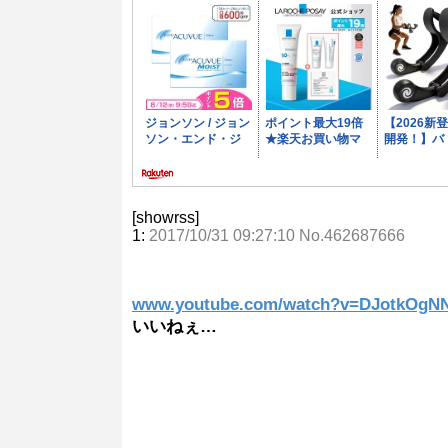
[showrss]
1:
2017/10/31 09:27:10 No.462687666
www.youtube.com/watch?v=DJotkOgN
いいねぇ…