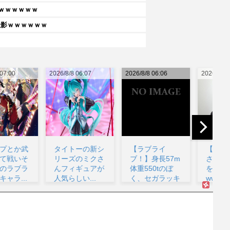
ｗｗｗｗｗｗ
撮影ｗｗｗｗｗｗ
26/8/8 06:07
2026/8/8 06:06
2026/8/8 05:53
202
タイトーの新シ
【ラブライ
【悲報】堀大輔
リーズのミクさ
ブ！】身長57m
さん、実は仮眠
んフィギュアが
体重550tのぼ
を取っていた
人気らしい...
く、セガラッキ
www...
咲
ーく...