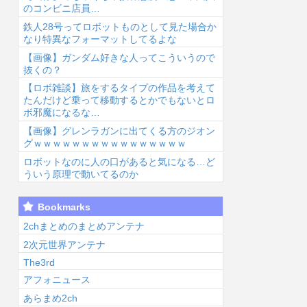
のコンビニ店員…
鉄人28号ってロボットものとして見た場合か
なり特異なフォーマットしてるよな
【画像】ガンダム好きな人ってこういうので
抜くの？
【ロボ雑談】旅をするタイプの作品を考えて
6/8/8 04:03
2026/8/8 03:54
2026/8/8 03:29
2026
たんだけど乗って移動するとかでもないとロ
ボ邪魔になるな…
【画像】グレンラガンに出てくる方のジオン
グｗｗｗｗｗｗｗｗｗｗｗｗｗｗｗｗ
ロボットなのに人の口があると気になる…ど
ういう原理で動いてるのか
優木せつ菜、お
【声優】逢田梨
【悲報】深夜ア
今
Bookmarks
誕生日【ラブラ
香子さんの奇行
ニメさん、何故
メ
イブ！虹ヶ
奇言で打線組ん
か1人だけ不人
ニ
2chまとめのまとめアンテナ
】...
だ【ラブライ
気キャラを追加
「
2次元世界アンテナ
ブ！サ...
して...
The3rd
アフォニュース
あらまめ2ch