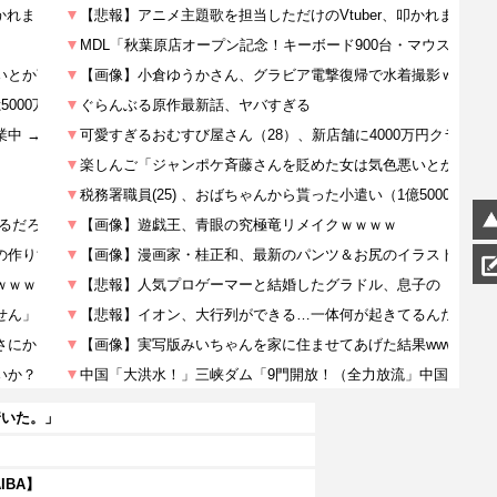
着いた。」
IBA】