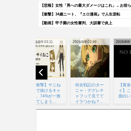
【悲報】女性「男への最大ダメージはこれ」←お前
【衝撃】34歳ニート、『エロ漫画』で人生逆転
【動画】甲子園の女性審判、大誤審で炎上
026/8/9 03:11
2026/8/9 02:49
2026/8/9 05:55
20
【衝撃】ヤニね
幼女戦記のター
【黄泉のツガ
こで抜けるキャ
ニャ・デグレチ
イ】このアニメ
ラ、74%が一致
ャフって見てて
面白いな…...
してしまう...
イラつかね？...