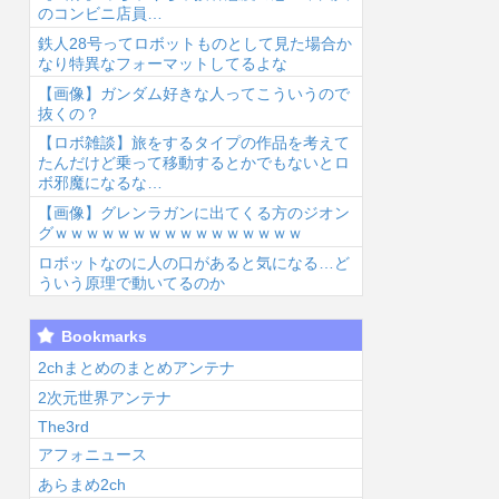
のコンビニ店員…
鉄人28号ってロボットものとして見た場合か
なり特異なフォーマットしてるよな
【画像】ガンダム好きな人ってこういうので
抜くの？
【ロボ雑談】旅をするタイプの作品を考えて
6/8/9 03:46
2026/8/9 03:40
2026/8/9 03:35
2026
たんだけど乗って移動するとかでもないとロ
ボ邪魔になるな…
【画像】グレンラガンに出てくる方のジオン
グｗｗｗｗｗｗｗｗｗｗｗｗｗｗｗｗ
ロボットなのに人の口があると気になる…ど
ういう原理で動いてるのか
【朗報】みい山
【画像】へそ出
【物議】23年の
映
Bookmarks
作者、みいちゃ
し月音こなさん
ベテラン彫り
口
んでチー牛なの
（こなち）【ラ
師、タトゥー客
ド
2chまとめのまとめアンテナ
ではという疑惑
ブライブ！蓮ノ
の民度を辛辣に
送.
2次元世界アンテナ
生...
空】...
語る...
The3rd
アフォニュース
あらまめ2ch