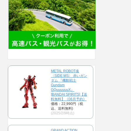
METAL ROBOT魂
〈SIDE MS〉 赤いガン
ダム 『機動戦士
Gundam
GQuuuuuuX』
[BANDAI SPIRITS]【送
料無料】《06月予約》
価格：22,990円（税
込、送料無料)
(2025/2/9時点)
GRAND ACTION