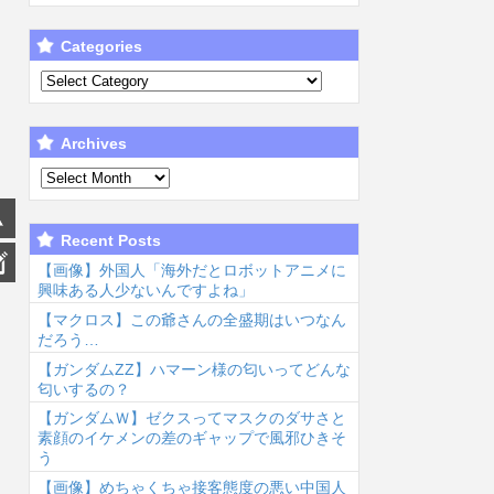
Categories
Archives
Recent Posts
【画像】外国人「海外だとロボットアニメに
興味ある人少ないんですよね」
【マクロス】この爺さんの全盛期はいつなん
だろう…
【ガンダムΖΖ】ハマーン様の匂いってどんな
匂いするの？
【ガンダムＷ】ゼクスってマスクのダサさと
素顔のイケメンの差のギャップで風邪ひきそ
う
【画像】めちゃくちゃ接客態度の悪い中国人