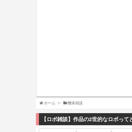
ホーム
機体雑談
【ロボ雑談】作品の2世的なロボって