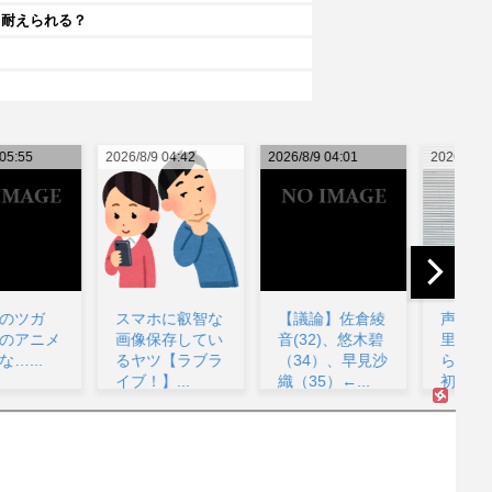
ら耐えられる？
26/8/9 04:42
2026/8/9 04:01
2026/8/9 03:51
202
スマホに叡智な
【議論】佐倉綾
声優・前田佳織
画像保存してい
音(32)、悠木碧
里さん、酔っぱ
るヤツ【ラブラ
（34）、早見沙
らってiPhoneを
イブ！】...
織（35）←...
初期化してし...
が