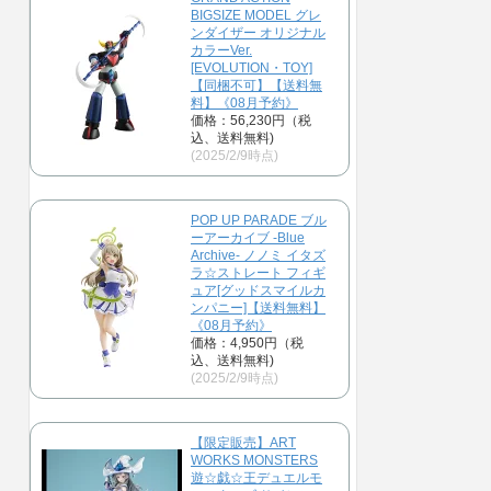
BIGSIZE MODEL グレ
ンダイザー オリジナル
カラーVer.
[EVOLUTION・TOY]
【同梱不可】【送料無
料】《08月予約》
価格：56,230円（税
込、送料無料)
(2025/2/9時点)
POP UP PARADE ブル
ーアーカイブ -Blue
Archive- ノノミ イタズ
ラ☆ストレート フィギ
ュア[グッドスマイルカ
ンパニー]【送料無料】
《08月予約》
価格：4,950円（税
込、送料無料)
(2025/2/9時点)
【限定販売】ART
WORKS MONSTERS
遊☆戯☆王デュエルモ