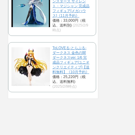
ンスターズ サイレン
ト・マジシャン 完成品
フィギュア[メガハウ
ス]《11月予約》
価格：33,000円（税
込、送料別)
(2025/2/9
時点)
ToLOVEる-とらぶる-
ダークネス 金色の闇
ダークネスver. 1/6 完
成品フィギュア[ユニオ
ンクリエイティブ]【送
料無料】《10月予約》
価格：25,220円（税
込、送料無料)
(2025/2/9時点)