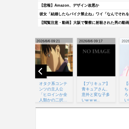
【悲報】Amazon、デザイン改悪か
彼女「結婚したらバイク禁止ね」ワイ「なんでそれ
026/8/6 09:21
2026/8/6 09:17
2026/8/6 12:38
20
オタク系コンテ
【プリキュア】
【画像】岬なこ
ンツの主人公
青キュアさん、
ちゃんの撮りお
「ヒロインか全
意外と変な子多
ろし写真がかわ
人類かの二択…
いw w w...
いい！Real S...
ボクは...