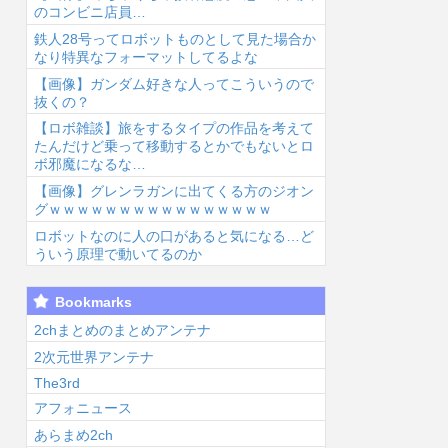
のコンビニ店員…
鉄人28号ってロボットものとして見た場合か
なり特異なフォーマットしてるよな
【画像】ガンダム好きな人ってこういうので
抜くの？
【ロボ雑談】旅をするタイプの作品を考えて
6/8/6 10:33
2026/8/6 10:23
2026/8/6 09:53
2026
たんだけど乗って移動するとかでもないとロ
ボ邪魔になるな…
【画像】グレンラガンに出てくる方のジオン
グｗｗｗｗｗｗｗｗｗｗｗｗｗｗｗｗ
ロボットなのに人の口があると気になる…ど
ういう原理で動いてるのか
【画像】『とあ
『ガンダム』に
【画像】この声
織
Bookmarks
る魔術の禁書目
ついて全く知ら
優のおしり...
番
録』、最新刊で
ないけど、最強
人.
2chまとめのまとめアンテナ
ヒロイン戦争決
のやつはどんな
2次元世界アンテナ
w...
の？...
The3rd
アフォニュース
あらまめ2ch