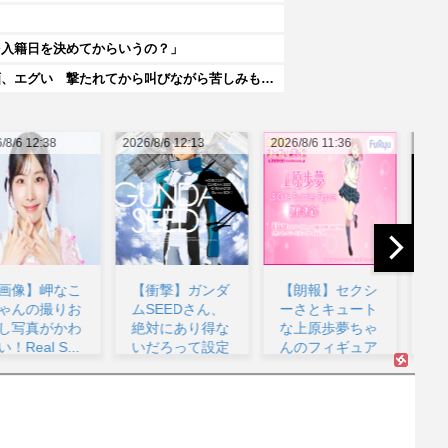
を入籍日を決めてからいうの？」
【閲覧注意・動画】大阪で警察に射殺された男の動画、エグい 撃たれてから叫びながら苦しみもがいて死ぬ
26/8/6 12:13
2026/8/6 11:36
2026/8/6 11:21
202
【衝撃】ガンダ
【朗報】セクシ
【名探偵プリキ
ムSEEDさん、
ーさとキュート
ュア】1QのIP
絶対にあり得な
な上原歩夢ちゃ
売上は15億円
いだろって設定
んのフィギュア
過去3期との
が...
が制...
比...
着