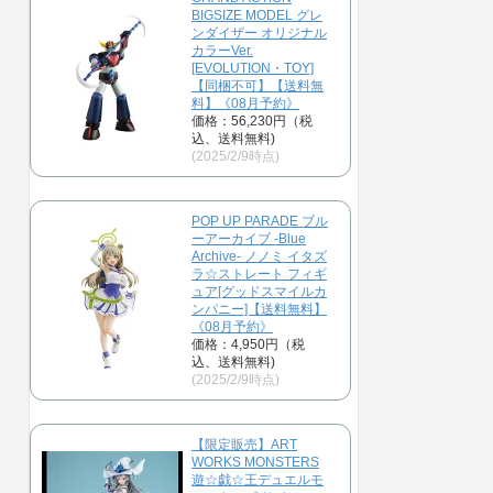
BIGSIZE MODEL グレ
ンダイザー オリジナル
カラーVer.
[EVOLUTION・TOY]
【同梱不可】【送料無
料】《08月予約》
価格：56,230円（税
込、送料無料)
(2025/2/9時点)
POP UP PARADE ブル
ーアーカイブ -Blue
Archive- ノノミ イタズ
ラ☆ストレート フィギ
ュア[グッドスマイルカ
ンパニー]【送料無料】
《08月予約》
価格：4,950円（税
込、送料無料)
(2025/2/9時点)
【限定販売】ART
WORKS MONSTERS
遊☆戯☆王デュエルモ