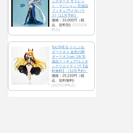
ンスターズ サイレン
ト・マジシャン 完成品
フィギュア[メガハウ
ス]《11月予約》
価格：33,000円（税
込、送料別)
(2025/2/9
時点)
ToLOVEる-とらぶる-
ダークネス 金色の闇
ダークネスver. 1/6 完
成品フィギュア[ユニオ
ンクリエイティブ]【送
料無料】《10月予約》
価格：25,220円（税
込、送料無料)
(2025/2/9時点)