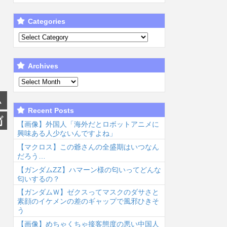
Categories
Archives
Recent Posts
【画像】外国人「海外だとロボットアニメに
興味ある人少ないんですよね」
【マクロス】この爺さんの全盛期はいつなん
だろう…
【ガンダムΖΖ】ハマーン様の匂いってどんな
匂いするの？
【ガンダムＷ】ゼクスってマスクのダサさと
素顔のイケメンの差のギャップで風邪ひきそ
う
【画像】めちゃくちゃ接客態度の悪い中国人