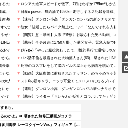
てするち。
るのかよ」⇒ 晒された無修正動画がコチラ
【その着せ替え人形は恋をする】 アニプレックス「喜多川海夢 レースクイーンVer.」フィギュア【再販予約開始】