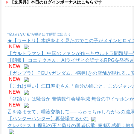
【文房具】本日のログインボーナスはこちらです
“変われない私”が動き出す瞬間に出会う
★【ワートリ】木虎をよく見たのでこの子がメインヒロイ
NEW!
【ウルトラマン】 中国のファンが作ったウルトラ問題児一
【朗報】 コエテクさん、AIライザと会話するRPGを発売
NEW!
【ガンプラ】 PGU νガンダム、4割引きの店舗が現れる
NEW!
【これは重い】江口寿史さん「自分の絵ごと、このジャン
NEW!
「盆踊り」は騒音か 苦情数件会場半減 無音の中イヤホン
NEW!
舌を絡ませて、唾液交換して── ちゅっちゅしながらの濃厚
【ハンターハンター】再登場するかな
クレバテスⅡ-魔獣の王と偽りの勇者伝承- 第4話 感想：