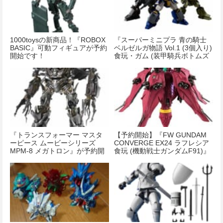
1000toysの新商品！『ROBOX
『スーパーミニプラ 青の騎士
BASIC』可動フィギュアが予約
ベルゼルガ物語 Vol.1 (3個入り)
開始です！
食玩・ガム (装甲騎兵ボトムズ
青の騎士ベルゼルガ物語 小説
版)』が予約開始！
『トランスフォーマー マスタ
【予約開始】『FW GUNDAM
ーピース ムービーシリーズ
CONVERGE EX24 ラフレシア
MPM-8 メガトロン』が予約開
食玩 (機動戦士ガンダムF91)』
始！