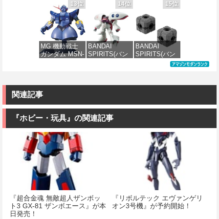
のシャア MSN-
PMX-003 ジ・
ダイ スピリッ
TOMY) T-
13位
14位
15位
価格：¥7,800
04 サザビー
オ 1/144スケー
ツ) FULL
SPARK
価格：¥2,200
価格：¥6,800
Ver.Ka 1/100ス
ル 色分け済み
MECHANICS
REALIZE
ケール 色分け
プラモデル
機動戦士ガン
MODEL リアラ
済みプラモデ
ダム 水星の魔
イズモデル
ル
女 ガンダムエ
ZOIDS ゾイド
価格：¥4,200
MG 機動戦士
BANDAI
BANDAI
アリアル 1/100
RMZ-025 ライ
ガンダム MSN-
SPIRITS(バン
SPIRITS(バン
スケール 色分
ガーゼロファ
価格：¥15,000
02 ジオング
ダイ スピリッ
ダイ スピリッ
け済みプラモ
ルコン (ZBF)
1/100スケール
ツ) HGUC 195
ツ) カスタマイ
デル
色分け済み プ
色分け済みプ
機動戦士Zガン
ズマテリアル
ラキット
ラモデル
ダム キュベレ
(EXジョイント
価格：¥4,830
イ 1/144スケー
コアキューブ)
関連記事
価格：¥8,300
ル 色分け済み
色分け済みプ
価格：¥9,200
プラモデル
ラモデル
『ホビー・玩具』の関連記事
価格：¥2,200
価格：¥1,200
『超合金魂 無敵超人ザンボッ
『リボルテック エヴァンゲリ
ト3 GX-81 ザンボエース』が本
オン3号機』が予約開始！
日発売！