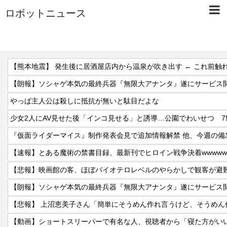
ロボットニュース
【熊本地震】 発生後に居酒屋店内から温泉が吹き出す ← これ前触
【朗報】ソシャゲ本気の最終兵器『無限大アナンタ』遂にサービス開
やっぱ主人公は殺しに抵抗が無いと駄目だよな
少女2人にAV見せた後「インコ見せる」と誘導…公園でわいせつ 7
【速報】とある魔術の禁書目録、最新刊でヒロイン戦争決着wwwwww
【悲報】映画館の客、ほぼバイオテロレベルのやらかしで観客が避
【朗報】ソシャゲ本気の最終兵器『無限大アナンタ』遂にサービス開
【悲報】 上沼恵美子さん「簡単にそうめん作れ言うけど、そうめん
【動画】ショートスリーパーで有名な人、視聴者から「寝た方がい