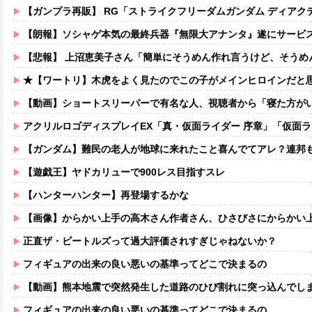
【ガンプラ再販】 RG「ストライクフリーダムガンダム ディアクティブモ
【朗報】ソシャゲ本気の最終兵器『無限大アナンタ』遂にサービス
【悲報】 上沼恵美子さん「簡単にそうめん作れ言うけど、そうめ
★【ワートリ】木虎をよく見たのでこの子がメインヒロインだと思ってたら、は
【動画】ショートスリーパーで有名な人、視聴者から「寝た方が
アクリルロゴディスプレイEX「真・仮面ライダー 序章」「仮面ライダー
【ガンダム】難民の老人が地球に来れたこと喜んでてアレ？連邦もやって
【遊戯王】ヤドカリューで900レス目指すスレ
【ハンターハンター】再登場するかな
【画像】からかい上手の高木さん作者さん、ひさびさにからかい上手の高木さ
正直ザ・ビートルズって過大評価されすぎじゃねないか？
フィギュアの出来の良い悪いの基準ってどこで決まるの
【動画】熊本地震で突然発生した道路のひび割れに突っ込んでし
フィギュアの出来の良い悪いの基準ってどこで決まるの