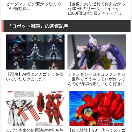
ビーダマン 超お安かったので
【画像】乗り遅れて買えなかっ
つい衝動買い
た30MFのリーベルナイトが
1000円以内で買えちゃったよ
『ロボット雑談』の関連記事
【画像】AI様にメカゴジラを書
ファンタジーロボはファンタジ
いていただきました！
ー世界でどうやってロボ作って
んのか納得出来ないから好きに
なれない
ロボで本来の使用法や性能を無
【ロボ雑談】90年代ってステゴ