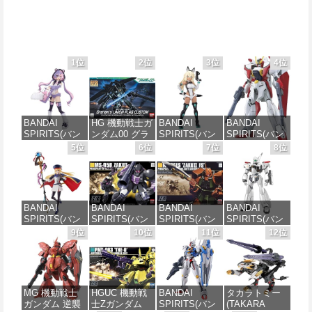
1位
2位
3位
4位
BANDAI
HG 機動戦士ガ
BANDAI
BANDAI
SPIRITS(バン
ンダム00 グラ
SPIRITS(バン
SPIRITS(バン
ダイ スピリッ
ハム専用ユニ
ダイスピリッ
ダイ スピリッ
5位
6位
7位
8位
ツ) 30MS SIS-
オンフラッグ
ツ) 30MS SIS-
ツ) HGAW 機
J00 メルンジ
カスタム 1/144
H00 セスティ
動新世紀ガン
ャ[カラーA] 色
スケール 色分
エ[カラーC] 色
ダムX ガンダ
分け済みプラ
け済みプラモ
分け済みプラ
ムエアマスタ
モデル
デル
モデル
ー 1/144スケー
BANDAI
BANDAI
BANDAI
BANDAI
ル 色分け済み
SPIRITS(バン
SPIRITS(バン
SPIRITS(バン
SPIRITS(バン
プラモデル
価格：¥4,200
価格：¥1,850
価格：¥4,682
ダイ スピリッ
ダイ スピリッ
ダイ スピリッ
ダイ スピリッ
9位
10位
11位
12位
ツ) 30MS
ツ) HGUC 機動
ツ) HGUC
ツ) 機動警察パ
価格：¥3,782
Fate/Grand
戦士ガンダム
1/144 ザクII
トレイバー
Order アルトリ
ザクI(黒い三連
(ガルマ専用機)
EZY RG 1/48
ア・キャスタ
星仕様) 1/144
(機動戦士ガン
AV-98Plus (イ
ー 色分け済み
スケール 色分
ダム)
ングラム・プ
MG 機動戦士
HGUC 機動戦
BANDAI
タカラトミー
プラモデル
け済みプラモ
ラス) 色分け済
ガンダム 逆襲
士Zガンダム
SPIRITS(バン
(TAKARA
デル
みプラモデル
価格：¥2,880