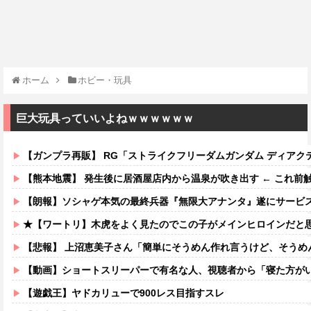
ホーム
ホビー・玩具
巨大玩具っていいよねｗｗｗｗｗｗ
【ガンプラ再販】 RG「ストライクフリーダムガンダム ディアクティブモ
【熊本地震】 発生後に居酒屋店内から温泉が吹き出す ← これ前
【朗報】ソシャゲ本気の最終兵器『無限大アナンタ』遂にサービス
★【ワートリ】木虎をよく見たのでこの子がメインヒロインだと思ってたら、は
【悲報】 上沼恵美子さん「簡単にそうめん作れ言うけど、そうめ
【動画】ショートスリーパーで有名な人、視聴者から「寝た方が
【遊戯王】ヤドカリューで900レス目指すスレ