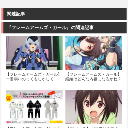
産権登録済］
価格：¥3,620
1/144 ZZガン
(機動武闘伝G
1/144スケール
verty-s
価格：¥4,950
ダム （機動戦
ガンダム)
色分け済みプ
士ZZガンダ
ラモデル
関連記事
価格：¥2,320
ム）
価格：¥3,380
価格：¥1,742
『フレームアームズ・ガール』の関連記事
価格：¥2,500
【フレームアームズ・ガール】
【フレームアームズ・ガール】
一番弱いのってもしかして
続編はどんな内容になるかね？