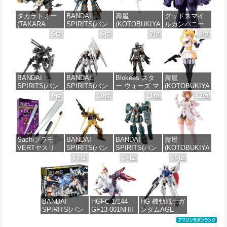
タカラトミー
BANDAI
壽屋
グッドスマイ
(TAKARA
SPIRITS(バン
(KOTOBUKIYA
ルカンパニー
TOMY) T-
ダイスピリッ
) メガミデバイ
巨神ゴーグ
5位
6位
7位
8位
SPARK
ツ) HG 機動戦
ス デザイアメ
MODEROID マ
REALIZE
士ガンダム 復
イデン レイダ
ノン・ガーデ
MODEL リアラ
讐のレクイエ
ー シュガーグ
ィアン 組み立
イズモデル
ム ザクⅡ F型
レイズ 全高約
て式プラモデ
ZOIDS ゾイド
ソラリ機 (復讐
180mm 1/1ス
ル ノンスケー
BANDAI
BANDAI
Blokees スタ
壽屋
RMZ-025 ライ
のレクイエム)
ケール プラモ
ル 全高約
SPIRITS(バン
SPIRITS(バン
ー ウォーズ マ
(KOTOBUKIYA
ガーゼロファ
1/144スケール
デル
170mm
ダイ スピリッ
ダイ スピリッ
ンダロリアン&
) 無限邂逅メガ
9位
10位
11位
12位
ルコン (ZBF)
色分け済みプ
ツ) 30MM
ツ) RG 機動戦
グローグー
ロマリア スタ
色分け済み プ
ラモデル
価格：¥6,239
価格：¥7,656
xEXM-000 ゼ
士ガンダム 逆
CC05 ディン
ーズ 全高約
ラキット
ノヴァルト
襲のシャア νガ
ジャリン&グロ
140mm ノンス
価格：¥2,680
1/144スケール
ンダム 1/144ス
ーグー ABS樹
ケール プラモ
価格：¥8,336
色分け済みプ
ケール 色分け
脂&PVC製 組
デル
Sachiプラモ
BANDAI
BANDAI
壽屋
ラモデル
済みプラモデ
み立て式プラ
VERTヤスリ
SPIRITS(バン
SPIRITS(バン
(KOTOBUKIYA
ル
スチックモデ
価格：¥8,566
Type-S 【プロ
ダイ スピリッ
ダイ スピリッ
) アルカナディ
13位
14位
15位
ル
価格：¥2,813
モデラー共同
ツ) HGUC 200
ツ) HG 機動新
ア ルミティア
価格：¥5,346
開発】 超極細
機動戦士Zガン
世紀ガンダムX
First Engage
価格：¥4,385
ガラスヤスリ
ダム 百式
ガンダムレオ
Ver.〈ファース
５点セット ガ
1/144スケール
パルド 1/144ス
トエンゲージ
ンプラ プラモ
色分け済みプ
ケール 色分け
Ver.〉 全高約
BANDAI
HGFC 1/144
HG 機動戦士ガ
デル ゲート処
ラモデル
済みプラモデ
160mm ノンス
SPIRITS(バン
GF13-001NHII
ンダムAGE
理 模型 フィギ
ル
ケール プラモ
ダイ スピリッ
マスターガン
xvm-fzc ガン
ュア［知的財
デル
価格：¥1,674
ツ) HGUC
ダム&風雲再起
ダムレギルス