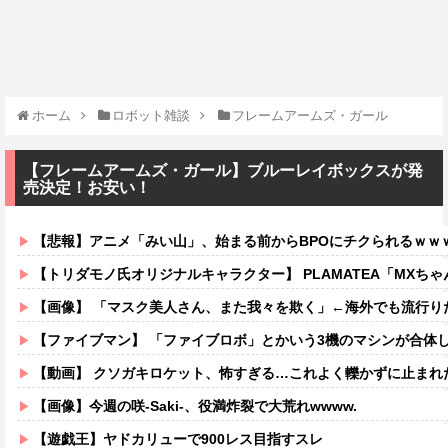
ホーム
ロボット雑談
フレームアームズ・ガール
【フレームアームズ・ガール】ブルーレイボックスが発
売決定！お安い！
【悲報】アニメ「みい山」、始まる前からBPOにチクられるｗｗ
【トリダモノ氏オリジナルキャラクター】 PLAMATEA「MXちゃん
【画像】 「マスク美人さん、また我々を欺く」←海外でも流行りだした結果がこ
【ファイブマン】 「ファイブロボ」とかいう3機のマシンが合体
【動画】 クソガキロケット、怖すぎる…これよく轢かずに止まれ
【画像】今週の咲-Saki-、役満炸裂で大荒れwwww.
【遊戯王】ヤドカリューで900レス目指すスレ