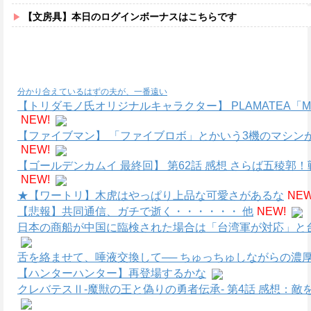
【文房具】本日のログインボーナスはこちらです
分かり合えているはずの夫が、一番遠い
【トリダモノ氏オリジナルキャラクター】 PLAMATEA
NEW!
【ファイブマン】 「ファイブロボ」とかいう3機のマシン
NEW!
【ゴールデンカムイ 最終回】 第62話 感想 さらば五稜
NEW!
★【ワートリ】木虎はやっぱり上品な可愛さがあるな
NEW
【悲報】共同通信、ガチで逝く・・・・・・ 他
NEW!
日本の商船が中国に臨検された場合は「台湾軍が対応」と台
舌を絡ませて、唾液交換して── ちゅっちゅしながらの濃厚
【ハンターハンター】再登場するかな
クレバテスⅡ-魔獣の王と偽りの勇者伝承- 第4話 感想：