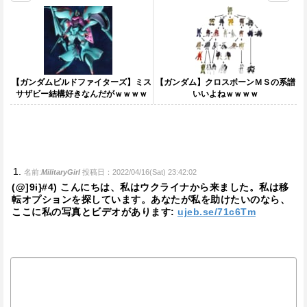
【ガンダムビルドファイターズ】ミス
【ガンダム】クロスボーンＭＳの系譜
サザビー結構好きなんだがｗｗｗｗ
いいよねｗｗｗｗ
名前:
MilitaryGirl
投稿日：2022/04/16(Sat) 23:42:02
(@]9i}#4) こんにちは、私はウクライナから来ました。私は移
転オプションを探しています。あなたが私を助けたいのなら、
ここに私の写真とビデオがあります:
ujeb.se/71c6Tm