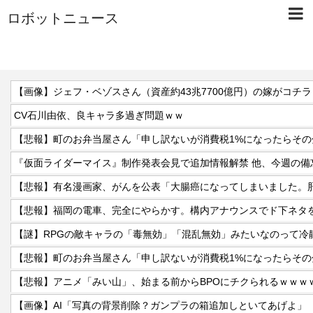
ロボットニュース
【画像】ジェフ・ベゾスさん（資産約43兆7700億円）の嫁がコチ
CV石川由依、良キャラ多過ぎ問題ｗｗ
【悲報】福岡の電車、完全にやらかす。構内アナウンスでド下ネタ
【謎】RPGの敵キャラの「毒無効」「混乱無効」みたいなのって冷
【悲報】アニメ「みい山」、始まる前からBPOにチクられるｗｗｗ
【画像】AI「写真の背景削除？ガンプラの箱追加しといてあげよ」