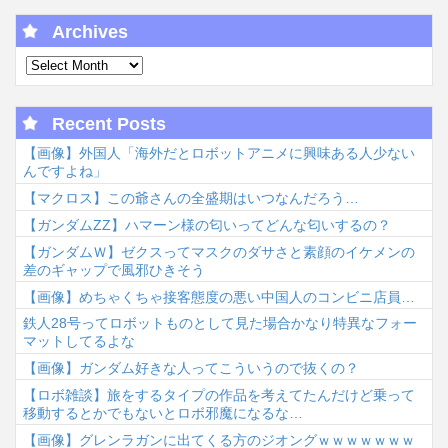
Archives
Recent Posts
【画像】外国人「海外だとロボットアニメに興味ある人少ない
んですよね」
【マクロス】この爺さんの全盛期はいつなんだろう…
【ガンダムΖΖ】ハマーン様の匂いってどんな匂いするの？
【ガンダムＷ】ゼクスってマスクのダサさと素顔のイケメンの
差のギャップで風邪ひきそう
【画像】めちゃくちゃ接客態度の悪い中国人のコンビニ店員…
鉄人28号ってロボットものとして見た場合かなり特異なフォー
マットしてるよな
【画像】ガンダム好きな人ってこういうので抜くの？
【ロボ雑談】旅をするタイプの作品を考えてたんだけど乗って
移動するとかでもないとロボ邪魔になるな…
【画像】グレンラガンに出てくる方のジオングｗｗｗｗｗｗｗ