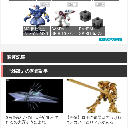
デル
みプラモデル
価格：¥2,880
のシャア MSN-
PMX-003 ジ・
ダイ スピリッ
TOMY) T-
13位
14位
15位
価格：¥7,800
04 サザビー
オ 1/144スケー
ツ) FULL
SPARK
価格：¥2,200
価格：¥6,800
Ver.Ka 1/100ス
ル 色分け済み
MECHANICS
REALIZE
ケール 色分け
プラモデル
機動戦士ガン
MODEL リアラ
済みプラモデ
ダム 水星の魔
イズモデル
ル
女 ガンダムエ
ZOIDS ゾイド
価格：¥4,200
MG 機動戦士
BANDAI
BANDAI
アリアル 1/100
RMZ-025 ライ
ガンダム MSN-
SPIRITS(バン
SPIRITS(バン
スケール 色分
ガーゼロファ
価格：¥15,000
02 ジオング
ダイ スピリッ
ダイ スピリッ
け済みプラモ
ルコン (ZBF)
1/100スケール
ツ) HGUC 195
ツ) カスタマイ
デル
色分け済み プ
色分け済みプ
機動戦士Zガン
ズマテリアル
ラキット
ラモデル
ダム キュベレ
(EXジョイント
価格：¥4,830
イ 1/144スケー
コアキューブ)
関連記事
価格：¥8,300
ル 色分け済み
色分け済みプ
価格：¥9,200
プラモデル
ラモデル
『雑談』の関連記事
価格：¥2,200
価格：¥1,200
SF作品とかの巨大宇宙船って
【画像】ロボの銃器はデカけれ
作るの大変そうだよね
ばデカいほどロマンがある