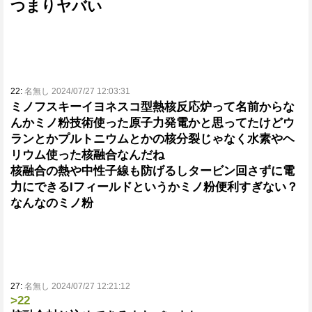
つまりヤバい
22:
名無し 2024/07/27 12:03:31
ミノフスキーイヨネスコ型熱核反応炉って名前からな
んかミノ粉技術使った原子力発電かと思ってたけどウ
ランとかプルトニウムとかの核分裂じゃなく水素やヘ
リウム使った核融合なんだね
核融合の熱や中性子線も防げるしタービン回さずに電
力にできるIフィールドというかミノ粉便利すぎない？
なんなのミノ粉
27:
名無し 2024/07/27 12:21:12
>22