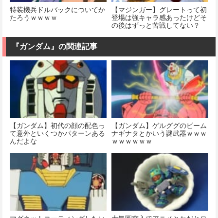
特装機兵ドルバックについてか
【マジンガー】グレートって初
たろうｗｗｗｗ
登場は強キャラ感あったけどそ
の後はずっと苦戦してない？
『ガンダム』の関連記事
【ガンダム】初代の顔の配色っ
【ガンダム】ゲルググのビーム
て意外といくつかパターンある
ナギナタとかいう謎武器ｗｗｗ
んだよな
ｗｗｗｗｗｗ