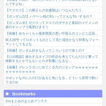
んですよね」
【マクロス】この爺さんの全盛期はいつなんだろう…
【ガンダムΖΖ】ハマーン様の匂いってどんな匂いするの？
【ガンダムＷ】ゼクスってマスクのダサさと素顔のイケメンの
差のギャップで風邪ひきそう
【画像】めちゃくちゃ接客態度の悪い中国人のコンビニ店員…
鉄人28号ってロボットものとして見た場合かなり特異なフォー
マットしてるよな
【画像】ガンダム好きな人ってこういうので抜くの？
【ロボ雑談】旅をするタイプの作品を考えてたんだけど乗って
移動するとかでもないとロボ邪魔になるな…
【画像】グレンラガンに出てくる方のジオングｗｗｗｗｗｗｗ
ｗｗｗｗｗｗｗｗｗ
ロボットなのに人の口があると気になる…どういう原理で動い
てるのか
Bookmarks
2chまとめのまとめアンテナ