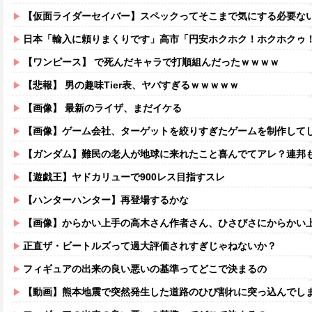
【仮面ライダーセイバー】スペックってそこまで気にする必要な
日本「輸入に頼りまくりです」高市「円安ホクホク！ホクホクゥ
【ワンピース】 で死んだキャラで打順組んだったｗｗｗｗ
【悲報】 男の趣味Tier表、ヤバすぎるｗｗｗｗｗ
【画像】 最新のライザ、まだイケる
【画像】ゲーム会社、ターゲットを絞りすぎたゲームを制作して
【ガンダム】難民の老人が地球に来れたこと喜んでてアレ？連邦もやって
【遊戯王】ヤドカリューで900レス目指すスレ
【ハンターハンター】再登場するかな
【画像】からかい上手の高木さん作者さん、ひさびさにからかい上手の高木さ
正直ザ・ビートルズって過大評価されすぎじゃねないか？
フィギュアの出来の良い悪いの基準ってどこで決まるの
【動画】熊本地震で突然発生した道路のひび割れに突っ込んでし