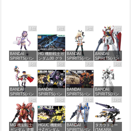
1位
2位
3位
4位
BANDAI
HG 機動戦士ガ
BANDAI
BANDAI
SPIRITS(バン
ンダム00 グラ
SPIRITS(バン
SPIRITS(バン
ダイ スピリッ
ハム専用ユニ
ダイスピリッ
ダイ スピリッ
5位
6位
7位
8位
ツ) 30MS SIS-
オンフラッグ
ツ) 30MS SIS-
ツ) HGAW 機
J00 メルンジ
カスタム 1/144
H00 セスティ
動新世紀ガン
ャ[カラーA] 色
スケール 色分
エ[カラーC] 色
ダムX ガンダ
分け済みプラ
け済みプラモ
分け済みプラ
ムエアマスタ
モデル
デル
モデル
ー 1/144スケー
BANDAI
BANDAI
BANDAI
BANDAI
ル 色分け済み
SPIRITS(バン
SPIRITS(バン
SPIRITS(バン
SPIRITS(バン
プラモデル
価格：¥4,200
価格：¥1,900
価格：¥4,600
ダイ スピリッ
ダイ スピリッ
ダイ スピリッ
ダイ スピリッ
9位
10位
11位
12位
ツ) 30MS
ツ) HGUC 機動
ツ) HGUC
ツ) 機動警察パ
価格：¥3,782
Fate/Grand
戦士ガンダム
1/144 ザクII
トレイバー
Order アルトリ
ザクI(黒い三連
(ガルマ専用機)
EZY RG 1/48
ア・キャスタ
星仕様) 1/144
(機動戦士ガン
AV-98Plus (イ
ー 色分け済み
スケール 色分
ダム)
ングラム・プ
MG 機動戦士
HGUC 機動戦
BANDAI
タカラトミー
プラモデル
け済みプラモ
ラス) 色分け済
ガンダム 逆襲
士Zガンダム
SPIRITS(バン
(TAKARA