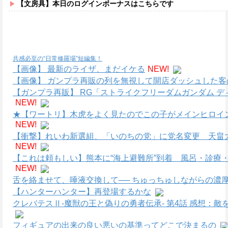
【文房具】本日のログインボーナスはこちらです
共感必至の“日常修羅場”短編集！
【画像】 最新のライザ、まだイケる
NEW!
【画像】 ガンプラ再販の列を無視して開店ダッシュした客
【ガンプラ再販】 RG「ストライクフリーダムガンダム デ
NEW!
★【ワートリ】木虎をよく見たのでこの子がメインヒロイ
NEW!
【衝撃】れいわ新選組、「いのちの党」に党名変更 天畠
NEW!
【これは頼もしい】熊本に“海上避難所”到着 風呂・診療・
NEW!
舌を絡ませて、唾液交換して── ちゅっちゅしながらの濃厚
【ハンターハンター】再登場するかな
クレバテスⅡ-魔獣の王と偽りの勇者伝承- 第4話 感想：
フィギュアの出来の良い悪いの基準ってどこで決まるの