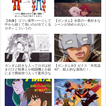
【画像】ゴツい装甲パージして
【ガンダム】水星の一番好きな
中から細くて強いのが出てくる
シーンが決められない…
ロボ←こういうの
ガンダム好きな人ってロボは好
【ガンダムＷ】ゼクス「外気温
きだけど戦車とか戦闘機とか銃
40°…殺人的な過熱だ！」
にまで興味持つ人って案外少な
い気がする