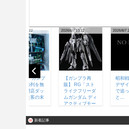
2026/8/7 15:12
2026/8/7 23:02
2026/8/7 
【ガンプラ再
昭和戦隊のロボ
結局
販】 RG「スト
デザイン、配信
ブラン
ライクフリーダ
で追って見る
が一
ムガンダム ディ
と…
ない
アクティブモー
ド」ほか【11時
予約開始】
新着記事