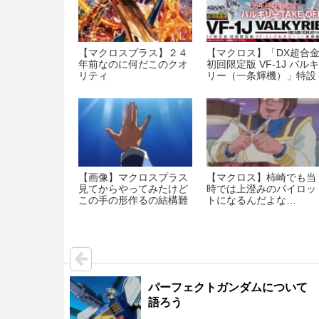
【マクロスプラス】２４
【マクロス】「DX超合
年前なのに何だこのクオ
初回限定版 VF-1J バルキ
リティ
リー（一条輝機）」特設
ページにて、詳細仕様お
よび初回特典情報が公開
【画像】マクロスプラス
【マクロス】柿崎でも当
見てからやってみたけど
時では上澄みのパイロッ
この手の形作るの結構難
トになるんだよな…
しいな
パーフェクトガンダムについて
語ろう