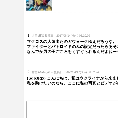
名前:
匿名
投稿日：2017/08/14(Mon) 06:10:09
マクロスの人気出たのガウォークゆえだろうな。
ファイターとバトロイドのみの設定だったらあそ
なんでか男の子ごころをくすぐられるんだよねー
名前:
MilitaryGirl
投稿日：2022/04/17(Sun) 06:02:24
(Sq63[gx) こんにちは、私はウクライナか
私を助けたいのなら、ここに私の写真とビデオが