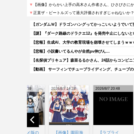
【ガンダムＷ】ドラゴンハングってかっこいいようでいて
【悲報】生成AI、大学の教育現場を崩壊させてしまうｗｗ
【悲報】小説書いてるんやが全然pv伸びん…
【名探偵プリキュア】森亜るるかさん、24話からコンビニ
【動画】 サーフィンでチューブライディング、チューブ
7 14:39
2026/8/7 14:28
2026/8/7 20:48
2026/8/7
アニメ版の
【画像】園田海
【ラブライ
みい