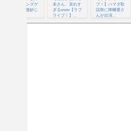
タインズゲ
未さん、哀れす
ブ！】ハマダ歌
月ね
って微妙じ
ぎるwww【ラブ
謡祭に降幡愛さ
チョ
...
ライブ！】...
んが出演...
いww
像...