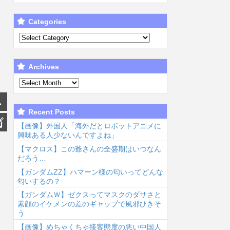
Categories
Archives
Recent Posts
【画像】外国人「海外だとロボットアニメに
興味ある人少ないんですよね」
【マクロス】この爺さんの全盛期はいつなん
だろう…
【ガンダムΖΖ】ハマーン様の匂いってどんな
匂いするの？
【ガンダムＷ】ゼクスってマスクのダサさと
素顔のイケメンの差のギャップで風邪ひきそ
う
【画像】めちゃくちゃ接客態度の悪い中国人