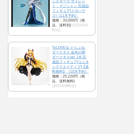
ンスターズ サイレン
ト・マジシャン 完成品
フィギュア[メガハウ
ス]《11月予約》
価格：33,000円（税
込、送料別)
(2025/2/9
時点)
ToLOVEる-とらぶる-
ダークネス 金色の闇
ダークネスver. 1/6 完
成品フィギュア[ユニオ
ンクリエイティブ]【送
料無料】《10月予約》
価格：25,220円（税
込、送料無料)
(2025/2/9時点)