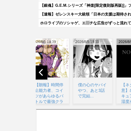
【銀魂】G.E.M.シリーズ「神楽[限定復刻版再販)]
【速報】ゼレンスキー大統領「日本の支援は期待され
ホロライブのソシャゲ、エ▨チな広告がずっと流れ
026/8/5 18:39
2026/8/5 18:11
2026/8/5 22:57
20
【朗報】時間停
僕の心のヤバイ
【ネタバレ注
止能力者、コイ
やつ、あと3話
意】名探偵プリ
ツがあらゆるバ
で完結...
キュア、さらに
トルで最強クラ
湿度が上がりそ
スな...
う…...
w