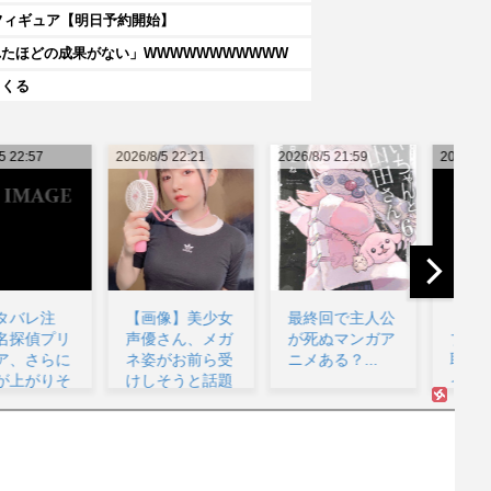
」フィギュア【明日予約開始】
たほどの成果がない」WWWWWWWWWWW
てくる
26/8/5 22:21
2026/8/5 21:59
2026/8/5 21:16
202
【画像】美少女
最終回で主人公
【ラブライ
声優さん、メガ
が死ぬマンガア
ブ！】【画像】
ネ姿がお前ら受
ニメある？...
恥ずかしがるメ
だ
けしそうと話題
イちゃんの破壊
w...
力www...