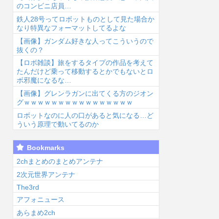
のコンビニ店員…
鉄人28号ってロボットものとして見た場合か
なり特異なフォーマットしてるよな
【画像】ガンダム好きな人ってこういうので
抜くの？
【ロボ雑談】旅をするタイプの作品を考えて
6/8/5 20:17
2026/8/5 20:14
2026/8/5 19:13
2026
たんだけど乗って移動するとかでもないとロ
ボ邪魔になるな…
【画像】グレンラガンに出てくる方のジオン
グｗｗｗｗｗｗｗｗｗｗｗｗｗｗｗｗ
ロボットなのに人の口があると気になる…ど
ういう原理で動いてるのか
【聖戦士ダンバ
【ラブライ
『少女革命ウテ
平
Bookmarks
イン】何がダメ
ブ！】【画像】
ナ』の主人公た
女
ったのか...
ポニテの矢澤に
ちの寮、”あの
お
2chまとめのまとめアンテナ
こちゃんあり？
人”の家がモデ
る
2次元世界アンテナ
なし？...
ルだ...
The3rd
アフォニュース
あらまめ2ch