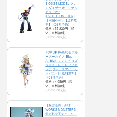
BIGSIZE MODEL グレ
ンダイザー オリジナル
カラーVer.
[EVOLUTION・TOY]
【同梱不可】【送料無
料】《08月予約》
価格：56,230円（税
込、送料無料)
(2025/2/9時点)
POP UP PARADE ブル
ーアーカイブ -Blue
Archive- ノノミ イタズ
ラ☆ストレート フィギ
ュア[グッドスマイルカ
ンパニー]【送料無料】
《08月予約》
価格：4,950円（税
込、送料無料)
(2025/2/9時点)
【限定販売】ART
WORKS MONSTERS
遊☆戯☆王デュエルモ