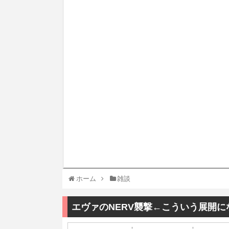
ホーム
雑談
エヴァのNERV襲撃←こういう展開