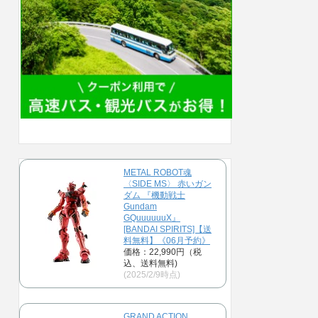
METAL ROBOT魂
〈SIDE MS〉 赤いガン
ダム 『機動戦士
Gundam
GQuuuuuuX』
[BANDAI SPIRITS]【送
料無料】《06月予約》
価格：22,990円（税
込、送料無料)
(2025/2/9時点)
GRAND ACTION