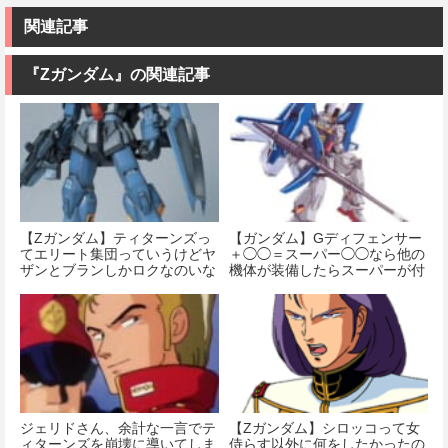
機動戦士ガン
イアポロン 組
MSM-07 ズゴ
ダム 水星の魔
み立て式プラ
ック 1/144スケ
関連記事
女 ガンダムエ
モデル ノンス
ール 色分け済
アリアル 1/100
ケール 全高約
みプラモデル
スケール 色分
175mm
『Ζガンダム』の関連記事
け済みプラモ
価格：¥1,518
デル
価格：¥8,820
価格：¥4,180
【Ζガンダム】ティターンズっ
【ガンダム】Gディフェンサー
てエリート集団っていうけどヤ
＋◯◯＝スーパー◯◯なら他の
ザンとブランしかロクなのいな
機体が装備したらスーパーが付
くね？
くの？
ジェリドさん、余計な一言でテ
【Ζガンダム】シロッコって女
ィターンズを崩壊に導いてしま
侍らす以外に何をしたかったの