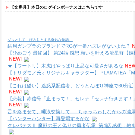
【文房具】本日のログインボーナスはこちらです
ゾッとして、ほろりとする奇妙な物語。
結局ガンプラのブランドでRGが一番ハズレがないよね？
【ひめごう 最終回】 第24話 感想 願いを叶える流星群【姫
NEW!
★【ワートリ】木虎はやっぱり上品な可愛さがあるな
NEW
【トリダモノ氏オリジナルキャラクター】 PLAMATEA
NEW!
【これは酷い】迷惑系配信者、どうとんぼり神座で30分近
NEW!
【悲報】赤信号「止まって！」セレナ「セレナ行きます！
NEW!
舌を絡ませて、唾液交換して── ちゅっちゅしながらの濃厚
【ハンターハンター】再登場するかな
クレバテスⅡ-魔獣の王と偽りの勇者伝承- 第4話 感想：