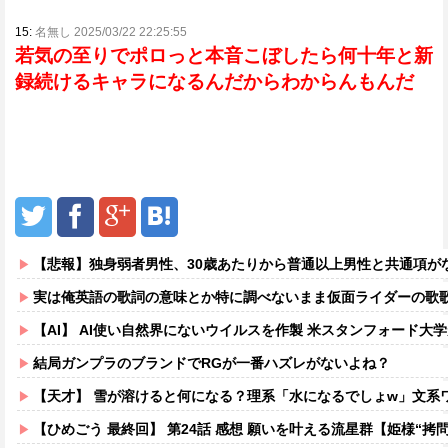
15:
名無し 2025/03/22 22:25:55
若気の至りでポロっと本音こぼしたら何十年と新
録続けるキャラになるんだからわからんもんだ
【悲報】独身弱者男性、30歳あたりから普通以上男性と共通項がなくな
実は俺英語の歌詞の意味とか特に調べないまま仮面ライダーの歌
【AI】 AI使い自然界にないウイルスを作製 米スタンフォード大
結局ガンプラのブランドでRGが一番ハズレがないよね？
【天才】 雪が溶けると何になる？理系「水になるでしょw」文系ワ
【ひめごう 最終回】 第24話 感想 願いを叶える流星群【姫様“拷問