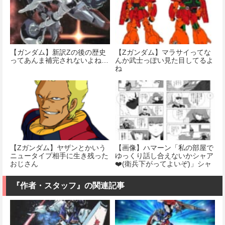
【ガンダム】新訳Zの後の歴史
【Ζガンダム】マラサイってな
ってあんま補完されないよね…
んか武士っぽい見た目してるよ
ね
【Ζガンダム】ヤザンとかいう
【画像】ハマーン「私の部屋で
ニュータイプ相手に生き残った
ゆっくり話し合えないかシャア
おじさん
❤️(衛兵下がってよいぞ)」シャ
ア「…」
『作者・スタッフ』の関連記事