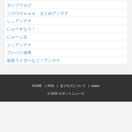
ガンプラログ
このワロｗｗｗ まとめアンテナ
しぃアンテナ
にゅーすなう！
にゅーぷる
ぷぅアンテナ
プレバン速報
仮面ライダーなう！アンテナ
HOME
RSS
当ブログについて
twitter
© 2025
ロボットニュース