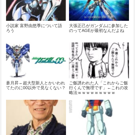
小説家 富野由悠季について語
大張正己がガンダムに参加した
ろう
のってAGEが最初なんだよね
蒼月昇←超大型新人とかいわれ
ご飯誘われた人「これからご飯
てたのに00以外で見なくない？
行くんで無理です」←これの攻
略法ｗｗｗｗｗｗｗｗｗ