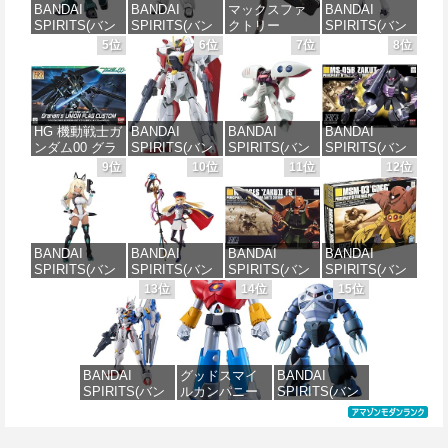
BANDAI
BANDAI
マックスファ
BANDAI
SPIRITS(バン
SPIRITS(バン
クトリー
SPIRITS(バン
ダイ スピリッ
ダイ スピリッ
PLAMATEA
ダイ スピリッ
5位
6位
7位
8位
ツ) HG 機動新
ツ) 機動警察パ
MXちゃん 組み
ツ) 30MS SIS-
世紀ガンダムX
トレイバー
立て式プラモ
J00 メルンジ
ガンダムレオ
EZY RG 1/48
デル ノンスケ
ャ[カラーA] 色
パルド 1/144ス
AV-98Plus (イ
ール 全高約
分け済みプラ
ケール 色分け
ングラム・プ
160mm
モデル
HG 機動戦士ガ
BANDAI
BANDAI
BANDAI
済みプラモデ
ラス) 色分け済
ンダム00 グラ
SPIRITS(バン
SPIRITS(バン
SPIRITS(バン
ル
みプラモデル
価格：¥10,087
価格：¥4,000
ハム専用ユニ
ダイ スピリッ
ダイ スピリッ
ダイ スピリッ
9位
10位
11位
12位
オンフラッグ
ツ) HGAW 機
ツ) HGUC 195
ツ) HGUC 機動
価格：¥2,420
価格：¥6,500
カスタム 1/144
動新世紀ガン
機動戦士Zガン
戦士ガンダム
スケール 色分
ダムX ガンダ
ダム キュベレ
ザクI(黒い三連
け済みプラモ
ムエアマスタ
イ 1/144スケー
星仕様) 1/144
デル
ー 1/144スケー
ル 色分け済み
スケール 色分
BANDAI
BANDAI
BANDAI
BANDAI
ル 色分け済み
プラモデル
け済みプラモ
SPIRITS(バン
SPIRITS(バン
SPIRITS(バン
SPIRITS(バン
プラモデル
デル
価格：¥1,800
ダイスピリッ
ダイ スピリッ
ダイ スピリッ
ダイ スピリッ
13位
14位
15位
価格：¥2,200
ツ) 30MS SIS-
ツ) 30MS
ツ) HGUC
ツ) HGUC 機動
価格：¥3,600
価格：¥2,200
H00 セスティ
Fate/Grand
1/144 ザクII
戦士ガンダム
エ[カラーC] 色
Order アルトリ
(ガルマ専用機)
MSM-03 ゴッ
分け済みプラ
ア・キャスタ
(機動戦士ガン
グ 1/144スケー
モデル
ー 色分け済み
ダム)
ル 色分け済み
BANDAI
グッドスマイ
BANDAI
プラモデル
プラモデル
SPIRITS(バン
ルカンパニー
SPIRITS(バン
価格：¥4,500
価格：¥2,982
ダイ スピリッ
UFO戦士ダイ
ダイ スピリッ
価格：¥7,800
価格：¥2,300
ツ) FULL
アポロン
ツ) HGUC 機動
MECHANICS
MODEROID ダ
戦士ガンダム