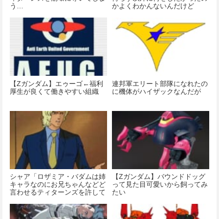
う…
かよくわかんないんだけど
【Ζガンダム】エゥーゴ←福利
連邦軍エリート部隊になれたの
厚生が良くて働きやすい組織
に機体がハイザックなんだが
シャア「ロザミア・バダムは姉
【Ζガンダム】バウンドドッグ
キャラなのにお兄ちゃんなどど
って見た目可愛いから飼ってみ
言わせるティターンズを許して
たい
はならないのです！」