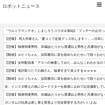
ロボットニュース
『ウルトラマンテオ』しまじろうコラボ＆第6話「プッチーのお引
【動画】ルビィちゃん、浜田雅功に首を絞められたせいで段々おか
【悲報】女性配信者「アスペの検査してみた…みんなこれわかるの
【悲報】免許取りたての娘さん、猛者すぎて炎上するｗｗｗｗ
【動画】ルビィちゃん、浜田雅功に首を絞められたせいで段々おか
ガンダムの玩具は差し替え変形より完全変形する方がいいよね