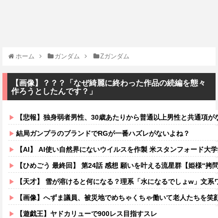
ホーム
ガンダム
Ζガンダム
【画像】？？？「なぜ綺麗に終わった作品の続編を態々
作ろうとしたんです？」
【悲報】独身弱者男性、30歳あたりから普通以上男性と共通項がなくな
結局ガンプラのブランドでRGが一番ハズレがないよね？
【AI】 AI使い自然界にないウイルスを作製 米スタンフォード大
【ひめごう 最終回】 第24話 感想 願いを叶える流星群【姫様“拷問
【天才】 雪が溶けると何になる？理系「水になるでしょw」文系ワ
【画像】へずま議員、被災地でめちゃくちゃ働いて老人たちを笑顔にしてしまうw
【遊戯王】ヤドカリューで900レス目指すスレ