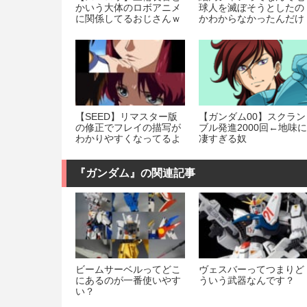
かいう大体のロボアニメ
球人を滅ぼそうとしたの
に関係してるおじさんｗ
かわからなかったんだけ
ｗｗｗｗｗｗｗｗｗ
ど
【SEED】リマスター版
【ガンダム00】スクラン
の修正でフレイの描写が
ブル発進2000回←地味に
わかりやすくなってるよ
凄すぎる奴
ね
『ガンダム』の関連記事
ビームサーベルってどこ
ヴェスバーってつまりど
にあるのが一番使いやす
ういう武器なんです？
い？