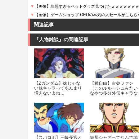
関連記事
『人物雑談』の関連記事
【Ζガンダム】妹じゃな
【種自由】古参ファン
い妹キャラってあんまり
（このルルーシュみたい
増えないよね…
なやつ多分外伝キャラな
んだろうな）
【スパロボ】三輪長官と
結局シャアってなんで地