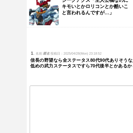
ジークアクス「主人公機なのに
キモいとかロリコンとか酷いこ
と言われるんですが…」
名前:
匿名
投稿日：2025/04/28(Mon) 23:18:52
信長の野望なら全ステータス80代90代ありそうな
低めの武力ステータスですら70代後半とかある