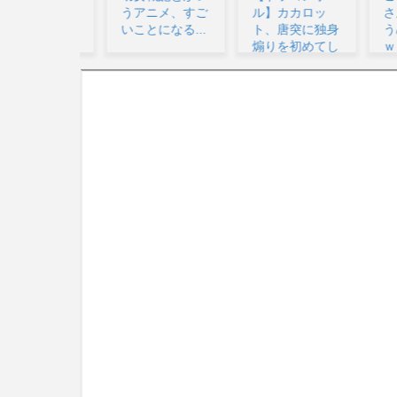
うアニメ、すご
ル】カカロッ
さんの
いことになる...
ト、唐突に独身
うめち
煽りを初めてし
ｗｗｗ.
まう…...