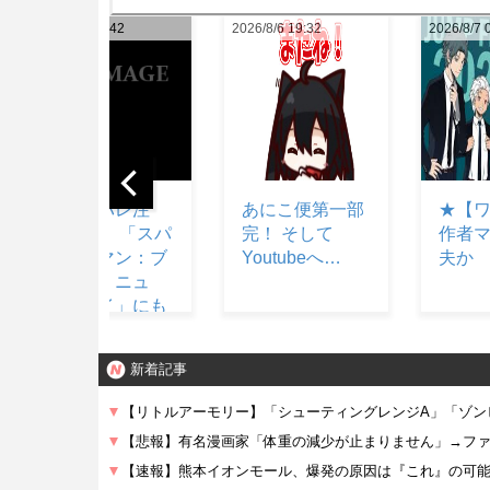
2026/8/6 19:32
2026/8/7 03:52
2026/8/7 
あにこ便第一部
★【ワートリ】
【ガン
完！ そして
作者マジで大丈
クっ
Youtubeへ…
夫か
って
エー
るよ
新着記事