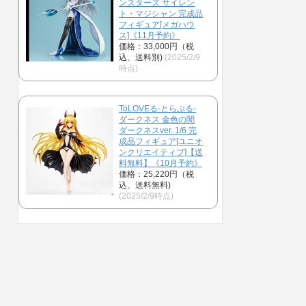
ンスターズ サイレン
ト・マジシャン 完成品
フィギュア[メガハウ
ス]《11月予約》
価格：33,000円（税
込、送料別)
(2025/2/9
時点)
ToLOVEる-とらぶる-
ダークネス 金色の闇
ダークネスver. 1/6 完
成品フィギュア[ユニオ
ンクリエイティブ]【送
料無料】《10月予約》
価格：25,220円（税
込、送料無料)
(2025/2/9時点)