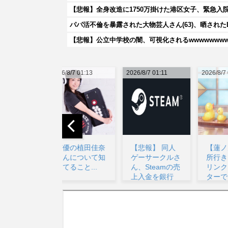
【悲報】全身改造に1750万掛けた港区女子、緊急入
パパ活不倫を暴露された大物芸人さん(63)、晒されたL
【悲報】公立中学校の闇、可視化されるwwwwwwwww
026/8/7 01:13
2026/8/7 01:11
2026/8/7 04:08
20
声優の植田佳奈
【悲報】 同人
【蓮ノ空】✕ 余
さんについて知
ゲーサークルさ
所行きお乳 ◯
ってること...
ん、Steamの売
リンクラフィル
上入金を銀行
ターで巨乳に見
に...
え...