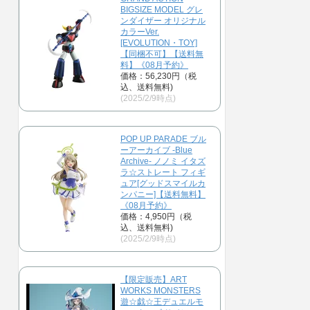
BIGSIZE MODEL グレ
ンダイザー オリジナル
カラーVer.
[EVOLUTION・TOY]
【同梱不可】【送料無
料】《08月予約》
価格：56,230円（税
込、送料無料)
(2025/2/9時点)
POP UP PARADE ブル
ーアーカイブ -Blue
Archive- ノノミ イタズ
ラ☆ストレート フィギ
ュア[グッドスマイルカ
ンパニー]【送料無料】
《08月予約》
価格：4,950円（税
込、送料無料)
(2025/2/9時点)
【限定販売】ART
WORKS MONSTERS
遊☆戯☆王デュエルモ