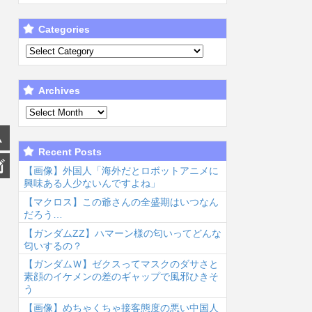
Categories
Archives
Recent Posts
【画像】外国人「海外だとロボットアニメに
興味ある人少ないんですよね」
【マクロス】この爺さんの全盛期はいつなん
だろう…
【ガンダムΖΖ】ハマーン様の匂いってどんな
匂いするの？
【ガンダムＷ】ゼクスってマスクのダサさと
素顔のイケメンの差のギャップで風邪ひきそ
う
【画像】めちゃくちゃ接客態度の悪い中国人