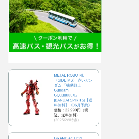
METAL ROBOT魂
〈SIDE MS〉 赤いガン
ダム 『機動戦士
Gundam
GQuuuuuuX』
[BANDAI SPIRITS]【送
料無料】《06月予約》
価格：22,990円（税
込、送料無料)
(2025/2/9時点)
GRAND ACTION