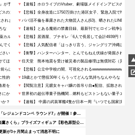
『ソニックレーシング クロスワールド』8/7本日より「レジェンドコンペ ラウンド7」が開催！参加者には「ソニックサマーステッカー」プレゼント
【春夏秋冬代行者 春の舞】フリュー「花葉雛菊」「姫鷹さくら」プライズフィギュア【彩色原型公開】
更新が3ヶ月間止まって消息不明に