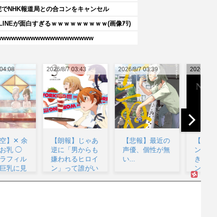
院でNHK報道局との合コンをキャンセル
INEが面白すぎるｗｗｗｗｗｗｗｗｗ(画像ｱﾘ)
wwwwwwwwwwwwwwwwww
26/8/7 03:43
2026/8/7 03:39
2026/8/7 03:17
202
【朗報】じゃあ
【悲報】最近の
【朗報】ワンダ
逆に「男からも
声優、個性が無
ンス作者、手描
愛
嫌われるヒロイ
い...
きアニメーショ
ン」って誰がい
ンを投稿...
るん...