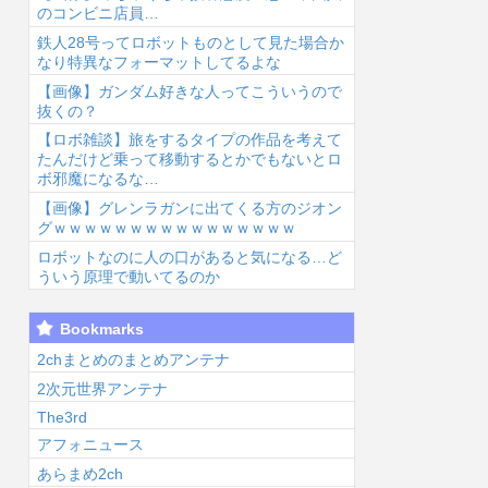
のコンビニ店員…
鉄人28号ってロボットものとして見た場合か
なり特異なフォーマットしてるよな
【画像】ガンダム好きな人ってこういうので
抜くの？
【ロボ雑談】旅をするタイプの作品を考えて
6/8/7 03:17
2026/8/7 02:41
2026/8/7 01:53
2026
たんだけど乗って移動するとかでもないとロ
ボ邪魔になるな…
【画像】グレンラガンに出てくる方のジオン
グｗｗｗｗｗｗｗｗｗｗｗｗｗｗｗｗ
ロボットなのに人の口があると気になる…ど
ういう原理で動いてるのか
東山奈央って可
【朗報】マリオ
【ドラゴンボー
こ
Bookmarks
いよな...
カート「1位弱
ル】カカロッ
さ
いです、ドリフ
ト、唐突に独身
う
2chまとめのまとめアンテナ
ト加速します、
煽りを初めてし
ｗ
2次元世界アンテナ
排気...
まう…...
The3rd
アフォニュース
あらまめ2ch