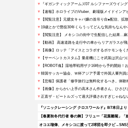
オコエ瑠偉、メキシコに渡って2球団を即クビ→SNS